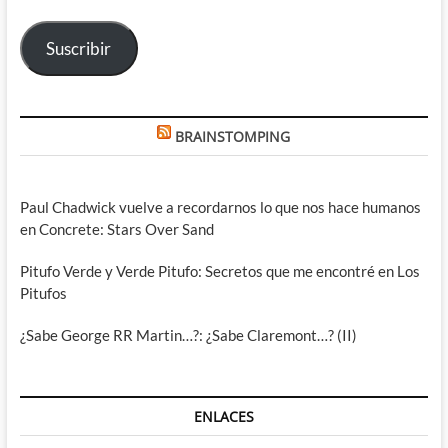
correo
electrónico
Suscribir
BRAINSTOMPING
Paul Chadwick vuelve a recordarnos lo que nos hace humanos
en Concrete: Stars Over Sand
Pitufo Verde y Verde Pitufo: Secretos que me encontré en Los
Pitufos
¿Sabe George RR Martin…?: ¿Sabe Claremont…? (II)
ENLACES