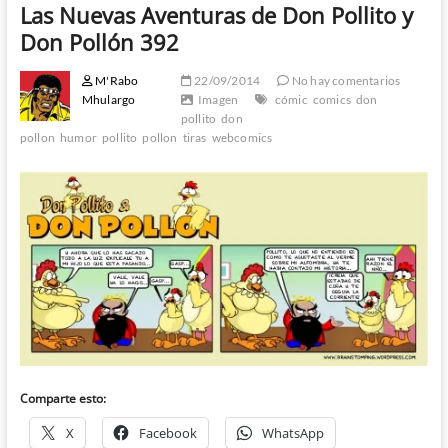
Las Nuevas Aventuras de Don Pollito y
Don Pollón 392
M'Rabo
22/09/2014
No hay comentarios
Mhulargo
Imagen
cómic
comics
don
pollito
don
pollon
humor
pollito
pollon
tiras
webcomics
Comparte esto:
X
Facebook
WhatsApp