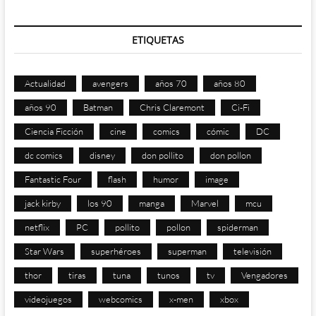
ETIQUETAS
Actualidad
avengers
años 70
años 80
años 90
Batman
Chris Claremont
Ci-Fi
Ciencia Ficción
cine
comics
cómic
DC
dc comics
disney
don pollito
don pollon
Fantastic Four
flash
humor
image
jack kirby
los 90
manga
Marvel
mcu
netflix
PC
pollito
pollon
spiderman
Star Wars
superhéroes
superman
televisión
thor
tiras
tuna
tunos
tv
Vengadores
videojuegos
webcomics
x-men
xbox