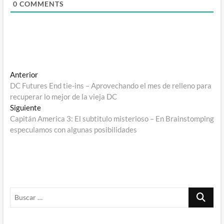
0
COMMENTS
Navegación
Entrada
Anterior
anterior:
DC Futures End tie-ins – Aprovechando el mes de relleno para
de
recuperar lo mejor de la vieja DC
entradas
Entrada
Siguiente
siguiente:
Capitán America 3: El subtitulo misterioso – En Brainstomping
especulamos con algunas posibilidades
Buscar
…