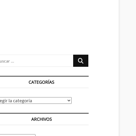
n
ú
Buscar
…
CATEGORÍAS
tegorías
ARCHIVOS