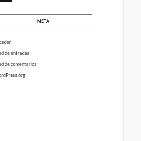
META
ceder
ed de entradas
ed de comentarios
rdPress.org