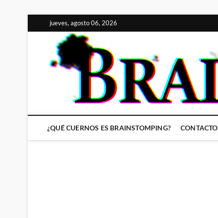
Saltar
jueves, agosto 06, 2026
al
contenido
¿QUÉ CUERNOS ES BRAINSTOMPING?
CONTACTO