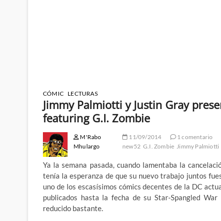
CÓMIC
LECTURAS
Jimmy Palmiotti y Justin Gray pres
featuring G.I. Zombie
M'Rabo
11/09/2014
1 comentario
Mhulargo
new52
G.I. Zombie
Jimmy Palmiotti
Ya la semana pasada, cuando lamentaba la cancelació
tenía la esperanza de que su nuevo trabajo juntos fues
uno de los escasísimos cómics decentes de la DC actu
publicados hasta la fecha de su Star-Spangled War 
reducido bastante.