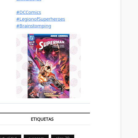
ETIQUETAS
Actualidad
avengers
años 70