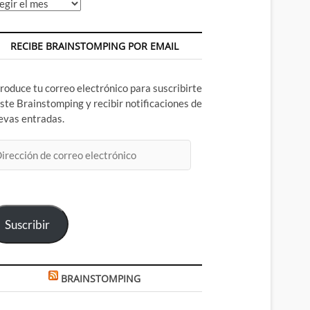
chivos
RECIBE BRAINSTOMPING POR EMAIL
troduce tu correo electrónico para suscribirte
este Brainstomping y recibir notificaciones de
evas entradas.
rección
rreo
ectrónico
Suscribir
BRAINSTOMPING