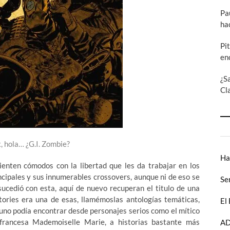
Pa
ha
Pi
en
¿S
Cl
, hola… ¿G.I. Zombie?
Ha
ienten cómodos con la libertad que les da trabajar en los
ncipales y sus innumerables crossovers, aunque ni de eso se
Se
 sucedió con esta, aquí de nuevo recuperan el titulo de una
Stories era una de esas, llamémoslas antologías temáticas,
El
e uno podía encontrar desde personajes serios como el mítico
francesa Mademoiselle Marie, a historias bastante más
AD