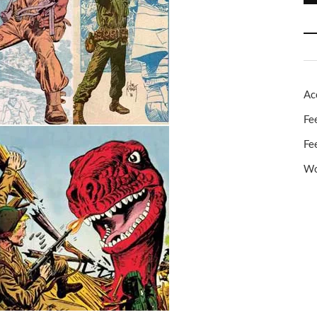
Ac
Fe
Fe
Wo