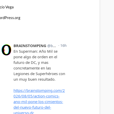
cío Vega
rdPress.org