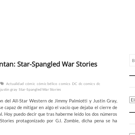
entan: Star-Spangled War Stories
Actualidad
cómic
cómic bélico
comics
DC
dc comics
dc
justin gray
Star-Spangled War Stories
Ca
n del All-Star Western de Jimmy Palmiotti y Justin Gray,
e capaz de mitigar en algo el vacío que dejaba el cierre de
al. Hoy puedo decir que tras haberme leído los dos números
Stories protagonizado por G.I. Zombie, dicha pena se ha