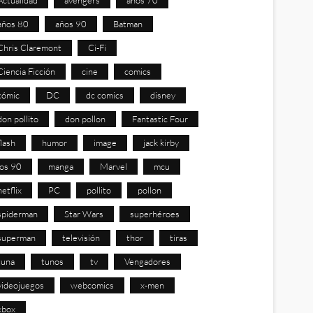
años 80
años 90
Batman
Chris Claremont
Ci-Fi
Ciencia Ficción
cine
comics
cómic
DC
dc comics
disney
don pollito
don pollon
Fantastic Four
flash
humor
image
jack kirby
los 90
manga
Marvel
mcu
netflix
PC
pollito
pollon
spiderman
Star Wars
superhéroes
superman
televisión
thor
tiras
tuna
tunos
tv
Vengadores
videojuegos
webcomics
x-men
xbox