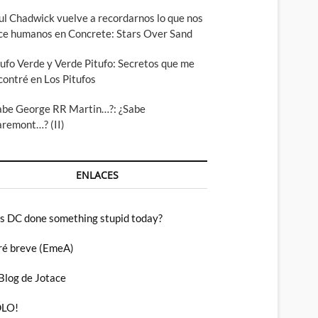
ul Chadwick vuelve a recordarnos lo que nos
ce humanos en Concrete: Stars Over Sand
tufo Verde y Verde Pitufo: Secretos que me
contré en Los Pitufos
abe George RR Martin…?: ¿Sabe
aremont…? (II)
ENLACES
s DC done something stupid today?
ré breve (EmeA)
 Blog de Jotace
LO!