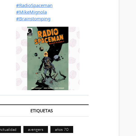
ETIQUETAS
Actualidad
avengers
años 70