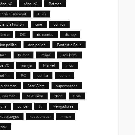
años 80
años 90
Batman
Chris Claremont
Ci-Fi
Ciencia Ficción
cine
comics
cómic
DC
dc comics
disney
don pollito
don pollon
Fantastic Four
flash
humor
image
jack kirby
los 90
manga
Marvel
mcu
netflix
PC
pollito
pollon
spiderman
Star Wars
superhéroes
superman
televisión
thor
tiras
tuna
tunos
tv
Vengadores
videojuegos
webcomics
x-men
xbox