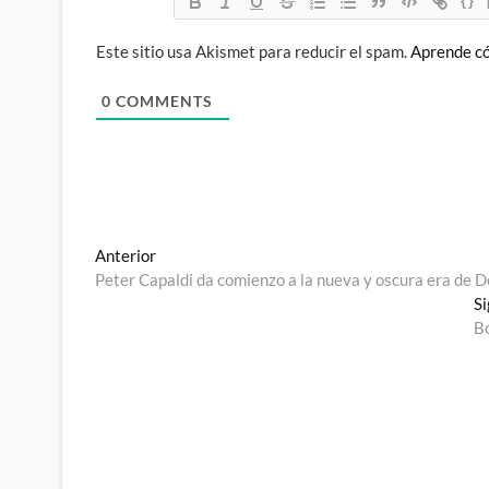
{}
Este sitio usa Akismet para reducir el spam.
Aprende có
0
COMMENTS
Navegación
Entrada
Anterior
anterior:
Peter Capaldi da comienzo a la nueva y oscura era de 
de
Si
entradas
Bo