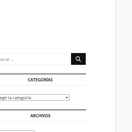
n
ú
Buscar
…
CATEGORÍAS
tegorías
ARCHIVOS