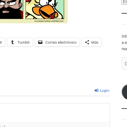
Ar
In
it
Tumblr
Correo electrónico
Más
a 
nu
Di
de
co
el
Login