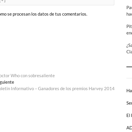
[+]
Pa
ha
mo se procesan los datos de tus comentarios.
Pi
en
¿S
Cl
Doctor Who con sobresaliente
Entrada
guiente
siguiente:
letin Informativo – Ganadores de los premios Harvey 2014
Ha
Se
El
AD