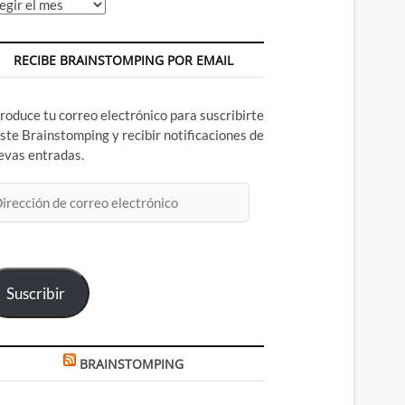
chivos
RECIBE BRAINSTOMPING POR EMAIL
troduce tu correo electrónico para suscribirte
este Brainstomping y recibir notificaciones de
evas entradas.
rección
rreo
ectrónico
Suscribir
BRAINSTOMPING