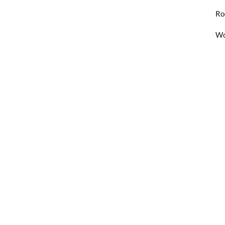
Ro
Wo