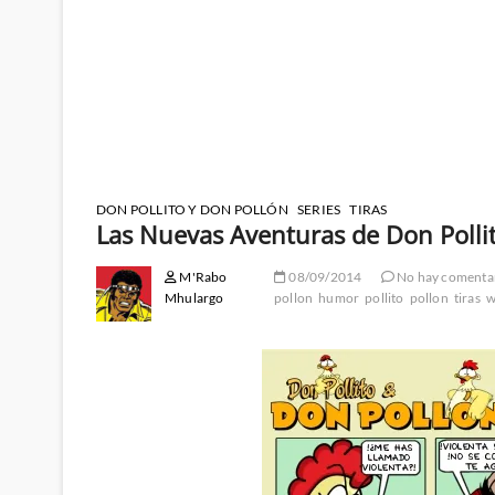
DON POLLITO Y DON POLLÓN
SERIES
TIRAS
Las Nuevas Aventuras de Don Polli
M'Rabo
08/09/2014
No hay comenta
Mhulargo
pollon
humor
pollito
pollon
tiras
w