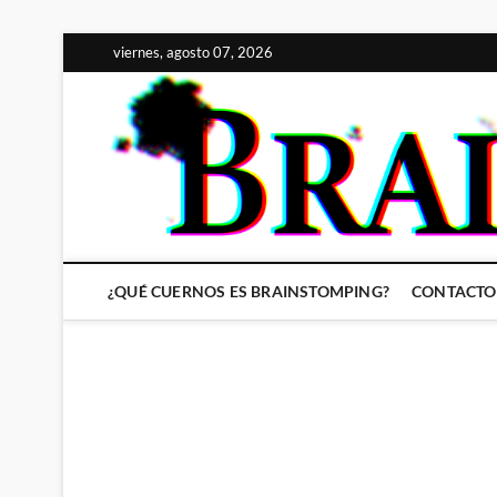
Saltar
viernes, agosto 07, 2026
al
contenido
¿QUÉ CUERNOS ES BRAINSTOMPING?
CONTACTO