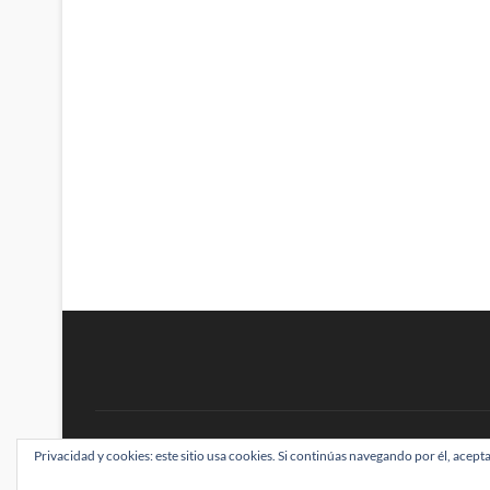
BRAINSTOMPING
Privacidad y cookies: este sitio usa cookies. Si continúas navegando por él, acepta
| Diseñado por:
Theme Freesia
|
WordPress
| ©