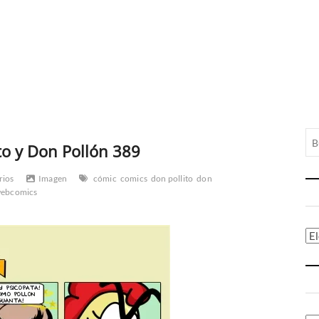
to y Don Pollón 389
rios
Imagen
cómic
comics
don pollito
don
ebcomics
Ca