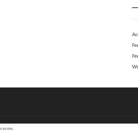
Ac
Fe
Fe
Wo
s su uso.
 Todos los derechos reservados