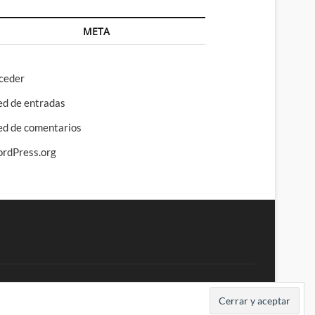
META
ceder
ed de entradas
ed de comentarios
rdPress.org