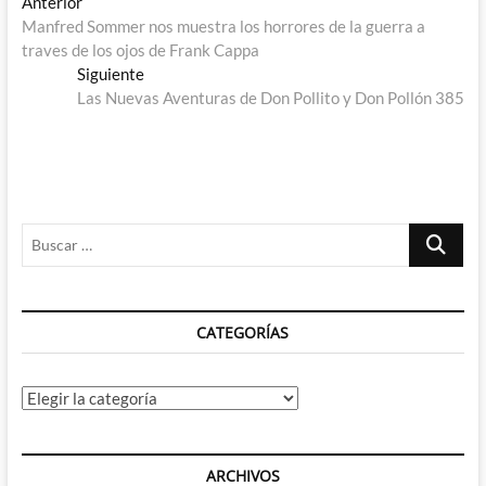
Navegación
Entrada
Anterior
anterior:
Manfred Sommer nos muestra los horrores de la guerra a
de
traves de los ojos de Frank Cappa
entradas
Entrada
Siguiente
siguiente:
Las Nuevas Aventuras de Don Pollito y Don Pollón 385
Buscar
…
CATEGORÍAS
Categorías
ARCHIVOS