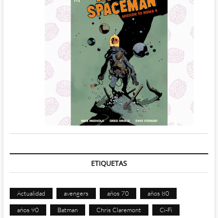
ETIQUETAS
Actualidad
avengers
años 70
años 80
años 90
Batman
Chris Claremont
Ci-Fi