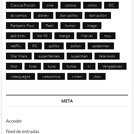
Ciencia Ficción
cine
comics
cómic
DC
dc comics
disney
don pollito
don pollon
Fantastic Four
flash
humor
image
jack kirby
los 90
manga
Marvel
mcu
netflix
PC
pollito
pollon
spiderman
Star Wars
superhéroes
superman
televisión
thor
tiras
tuna
tunos
tv
Vengadores
videojuegos
webcomics
x-men
xbox
META
Acceder
Feed de entradas