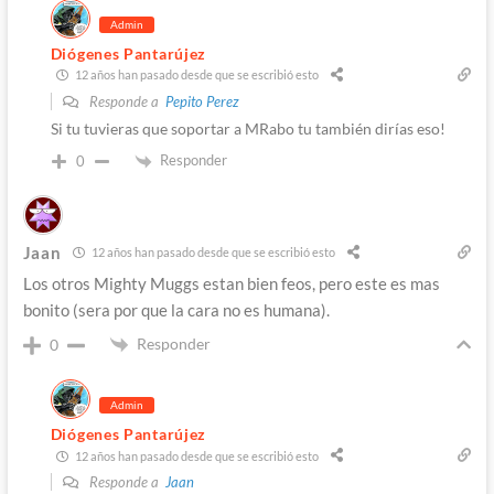
Admin
Diógenes Pantarújez
12 años han pasado desde que se escribió esto
Responde a
Pepito Perez
Si tu tuvieras que soportar a MRabo tu también dirías eso!
Responder
0
Jaan
12 años han pasado desde que se escribió esto
Los otros Mighty Muggs estan bien feos, pero este es mas
bonito (sera por que la cara no es humana).
Responder
0
Admin
Diógenes Pantarújez
12 años han pasado desde que se escribió esto
Responde a
Jaan