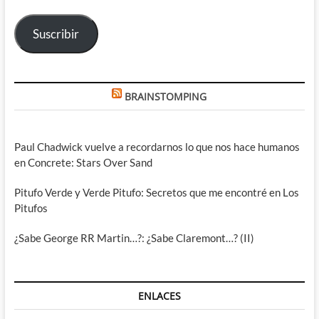
electrónico
Suscribir
BRAINSTOMPING
Paul Chadwick vuelve a recordarnos lo que nos hace humanos
en Concrete: Stars Over Sand
Pitufo Verde y Verde Pitufo: Secretos que me encontré en Los
Pitufos
¿Sabe George RR Martin…?: ¿Sabe Claremont…? (II)
ENLACES