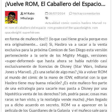
¡Vuelve ROM, El Caballero del Espacio…
M'Rabo
08/07/2014
No hay comentarios
Mhulargo
Actualidad
cómic
comics
hasbro
Marvel
ro
m
rom el caballero del espacio
rom greatest of the spaceknights
rom
spaceknight
superhéroes
en forma de muñeco feo!!! (lo que casi tiene gracia porque eso
era originalmente… casi) Si, Hasbro va a sacar a la venta
exclusiva para la próxima Comicon de San Diego esta versión
perteneciente a la serie de los Mighty Muggs, versiones
«super-deformed» que hasta ahora se había nutrido casi
exclusivamente de licencias de Disney (Star Wars, Indiana
Jones y Marvel). ¿Es una señal de algo mas? ¿Va a volver ROM
al mundo del cómic de la mano de IDW, editorial con la que
Hasbro tiene muy buena relación? ¿Es este muñeco feo parte
de una estrategia para sacarle mas pasta a Disney por una
hipotética venta de los derechos? (eh, podría pasar, cosas mas
raras se han visto, y la nostalgia vende mucho) ¿Han llegado
ya a dicho acuerdo en secreto, ROM va a aparecer en la
pelicula de los Guardianes de la Galaxia y el muñeco sale para