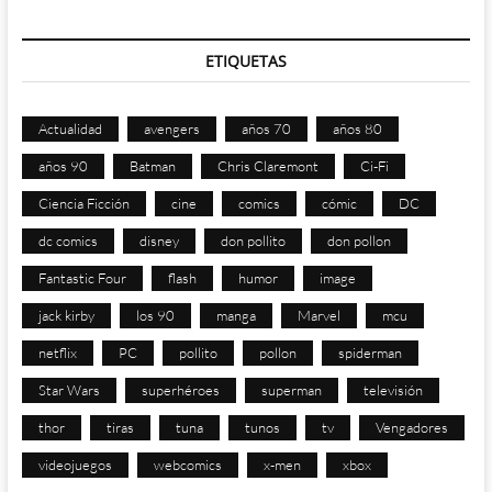
ETIQUETAS
Actualidad
avengers
años 70
años 80
años 90
Batman
Chris Claremont
Ci-Fi
Ciencia Ficción
cine
comics
cómic
DC
dc comics
disney
don pollito
don pollon
Fantastic Four
flash
humor
image
jack kirby
los 90
manga
Marvel
mcu
netflix
PC
pollito
pollon
spiderman
Star Wars
superhéroes
superman
televisión
thor
tiras
tuna
tunos
tv
Vengadores
videojuegos
webcomics
x-men
xbox