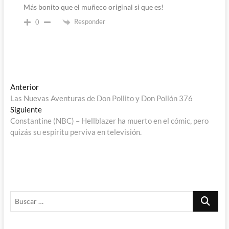
Más bonito que el muñeco original si que es!
Responder
0
Navegación
Entrada
Anterior
anterior:
Las Nuevas Aventuras de Don Pollito y Don Pollón 376
de
Entrada
Siguiente
entradas
siguiente:
Constantine (NBC) – Hellblazer ha muerto en el cómic, pero
quizás su espíritu perviva en televisión.
Buscar
…