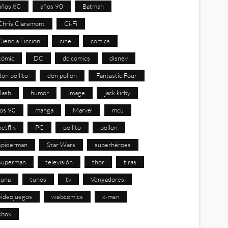
años 80
años 90
Batman
Chris Claremont
Ci-Fi
Ciencia Ficción
cine
comics
cómic
DC
dc comics
disney
don pollito
don pollon
Fantastic Four
flash
humor
image
jack kirby
los 90
manga
Marvel
mcu
netflix
PC
pollito
pollon
spiderman
Star Wars
superhéroes
superman
televisión
thor
tiras
tuna
tunos
tv
Vengadores
videojuegos
webcomics
x-men
xbox