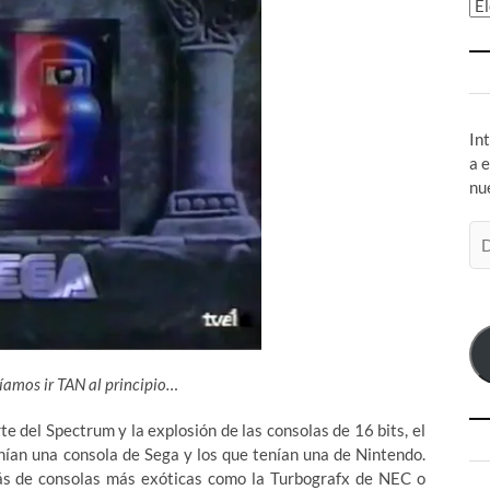
Ar
In
a 
nu
Di
de
co
el
íamos ir TAN al principio…
te del Spectrum y la explosión de las consolas de 16 bits, el
enían una consola de Sega y los que tenían una de Nintendo.
s de consolas más exóticas como la
Turbografx de NEC o