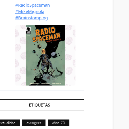
ETIQUETAS
Actualidad
avengers
años 70