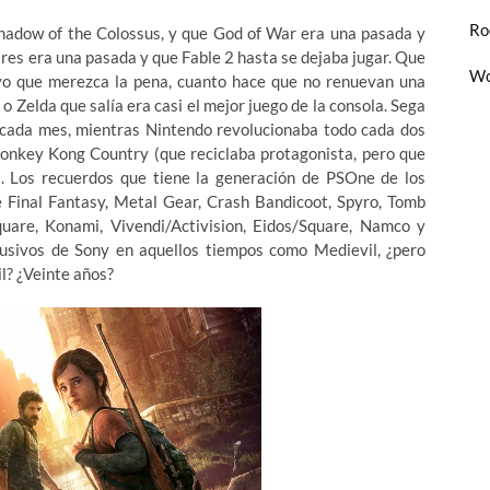
Ro
 Shadow of the Colossus, y que God of War era una pasada y
ires era una pasada y que Fable 2 hasta se dejaba jugar. Que
Wo
sivo que merezca la pena, cuanto hace que no renuevan una
 o Zelda que salía era casi el mejor juego de la consola. Sega
i cada mes, mientras Nintendo revolucionaba todo cada dos
Donkey Kong Country (que reciclaba protagonista, pero que
l). Los recuerdos que tiene la generación de PSOne de los
e Final Fantasy, Metal Gear, Crash Bandicoot, Spyro, Tomb
uare, Konami, Vivendi/Activision, Eidos/Square, Namco y
usivos de Sony en aquellos tiempos como Medievil, ¿pero
l? ¿Veinte años?