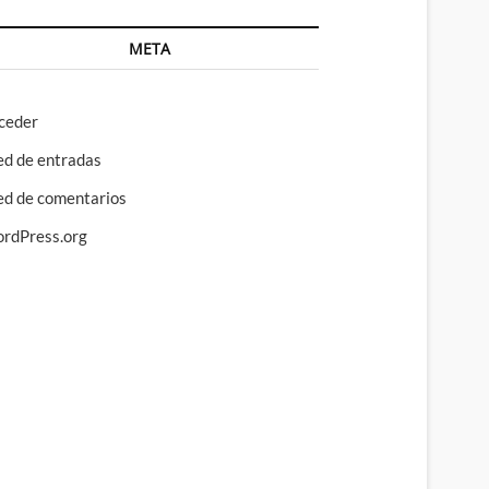
META
ceder
ed de entradas
ed de comentarios
rdPress.org