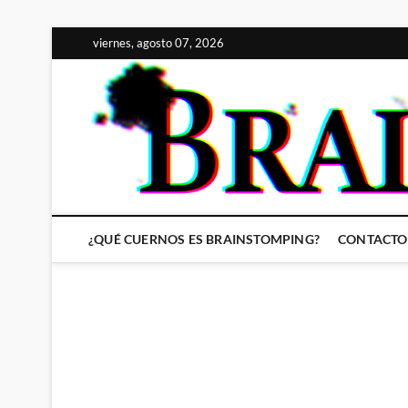
Saltar
viernes, agosto 07, 2026
al
contenido
¿QUÉ CUERNOS ES BRAINSTOMPING?
CONTACTO