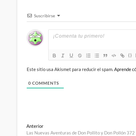
Suscribirse
{}
Este sitio usa Akismet para reducir el spam.
Aprende có
0
COMMENTS
Navegación
Entrada
Anterior
anterior:
Las Nuevas Aventuras de Don Pollito y Don Pollón 372