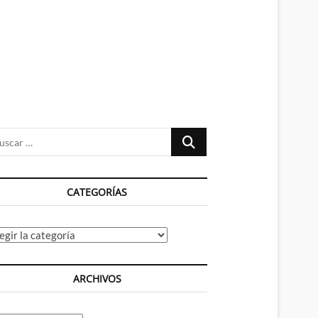
n
ú
Buscar
…
CATEGORÍAS
tegorías
ARCHIVOS