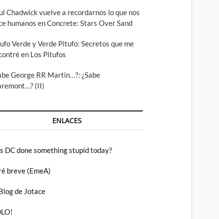
ul Chadwick vuelve a recordarnos lo que nos
ce humanos en Concrete: Stars Over Sand
tufo Verde y Verde Pitufo: Secretos que me
contré en Los Pitufos
abe George RR Martin…?: ¿Sabe
aremont…? (II)
ENLACES
s DC done something stupid today?
ré breve (EmeA)
 Blog de Jotace
LO!