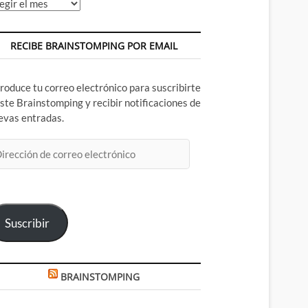
chivos
RECIBE BRAINSTOMPING POR EMAIL
troduce tu correo electrónico para suscribirte
este Brainstomping y recibir notificaciones de
evas entradas.
rección
rreo
ectrónico
Suscribir
BRAINSTOMPING