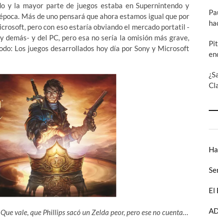
o y la mayor parte de juegos estaba en Supernintendo y
Pa
a época. Más de uno pensará que ahora estamos igual que por
ha
rosoft, pero con eso estaría obviando el mercado portatil -
 y demás- y del PC, pero esa no sería la omisión más grave,
Pi
odo: Los juegos desarrollados hoy día por Sony y Microsoft
en
¿S
Cl
Ha
Se
El
AD
Que vale, que Phillips sacó un Zelda peor, pero ese no cuenta…