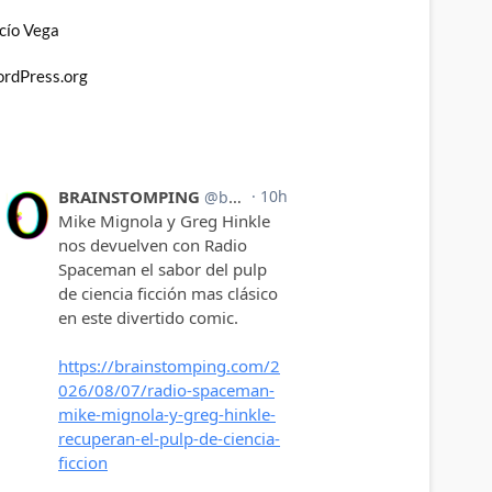
cío Vega
rdPress.org