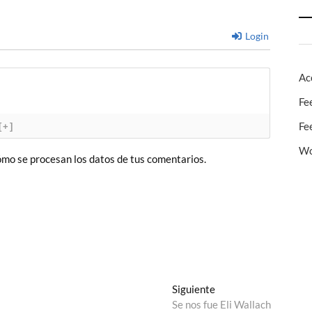
Login
Ac
Fe
Fe
[+]
Wo
mo se procesan los datos de tus comentarios.
Entrada
Siguiente
siguiente:
Se nos fue Eli Wallach