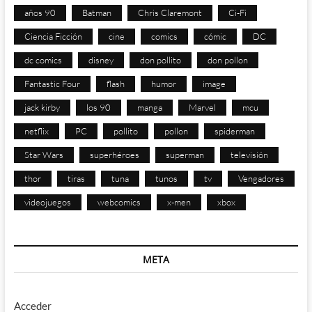
años 90
Batman
Chris Claremont
Ci-Fi
Ciencia Ficción
cine
comics
cómic
DC
dc comics
disney
don pollito
don pollon
Fantastic Four
flash
humor
image
jack kirby
los 90
manga
Marvel
mcu
netflix
PC
pollito
pollon
spiderman
Star Wars
superhéroes
superman
televisión
thor
tiras
tuna
tunos
tv
Vengadores
videojuegos
webcomics
x-men
xbox
META
Acceder