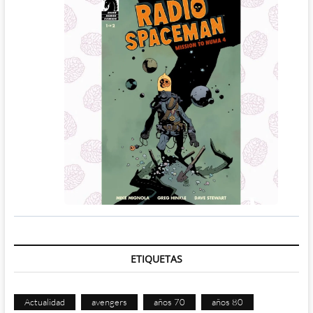
ETIQUETAS
Actualidad
avengers
años 70
años 80