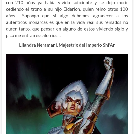
con 210 años ya había vivido suficiente y se dejo morir
cediendo el trono a su hijo Eldarion, quien reino otros 100
años… Supongo que si algo debemos agradecer a los
auténticos monarcas es que en la vida real sus reinados no
duren tanto, que pensar en alguno de estos viviendo siglo y
pico me entran escalofríos…
Lilandra Neramani, Majestrix del Imperio Shi’Ar