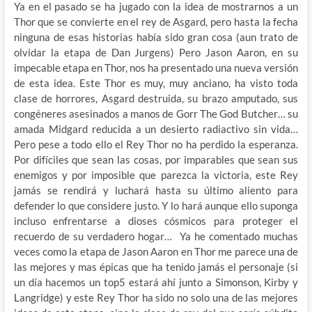
Ya en el pasado se ha jugado con la idea de mostrarnos a un
Thor que se convierte en el rey de Asgard, pero hasta la fecha
ninguna de esas historias había sido gran cosa (aun trato de
olvidar la etapa de Dan Jurgens) Pero Jason Aaron, en su
impecable etapa en Thor, nos ha presentado una nueva versión
de esta idea. Este Thor es muy, muy anciano, ha visto toda
clase de horrores, Asgard destruida, su brazo amputado, sus
congéneres asesinados a manos de Gorr The God Butcher… su
amada Midgard reducida a un desierto radiactivo sin vida…
Pero pese a todo ello el Rey Thor no ha perdido la esperanza.
Por difíciles que sean las cosas, por imparables que sean sus
enemigos y por imposible que parezca la victoria, este Rey
jamás se rendirá y luchará hasta su último aliento para
defender lo que considere justo. Y lo hará aunque ello suponga
incluso enfrentarse a dioses cósmicos para proteger el
recuerdo de su verdadero hogar… Ya he comentado muchas
veces como la etapa de Jason Aaron en Thor me parece una de
las mejores y mas épicas que ha tenido jamás el personaje (si
un día hacemos un top5 estará ahí junto a Simonson, Kirby y
Langridge) y este Rey Thor ha sido no solo una de las mejores