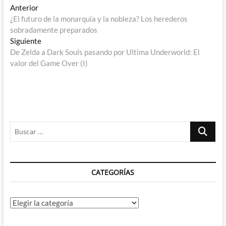
Navegación
Entrada
Anterior
anterior:
¿El futuro de la monarquía y la nobleza? Los herederos
de
sobradamente preparados
entradas
Entrada
Siguiente
siguiente:
De Zelda a Dark Souls pasando por Ultima Underworld: El
valor del Game Over (I)
Buscar
…
CATEGORÍAS
Categorías