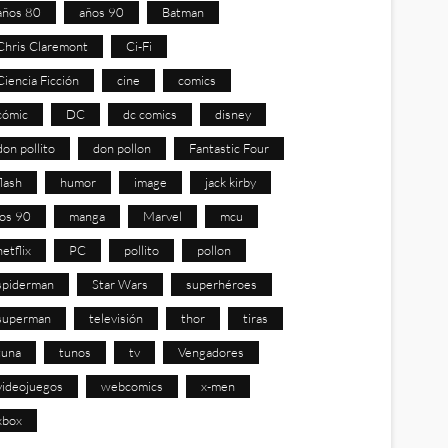
años 80
años 90
Batman
Chris Claremont
Ci-Fi
Ciencia Ficción
cine
comics
cómic
DC
dc comics
disney
don pollito
don pollon
Fantastic Four
flash
humor
image
jack kirby
los 90
manga
Marvel
mcu
netflix
PC
pollito
pollon
spiderman
Star Wars
superhéroes
superman
televisión
thor
tiras
tuna
tunos
tv
Vengadores
videojuegos
webcomics
x-men
xbox