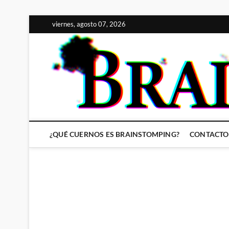
Saltar
viernes, agosto 07, 2026
al
contenido
¿QUÉ CUERNOS ES BRAINSTOMPING?
CONTACTO