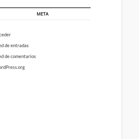
META
ceder
ed de entradas
ed de comentarios
rdPress.org