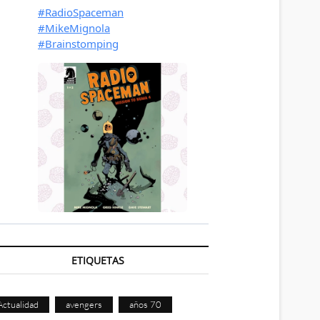
ETIQUETAS
Actualidad
avengers
años 70