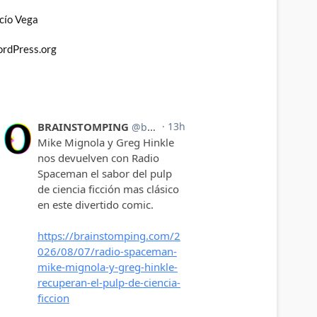
cío Vega
rdPress.org