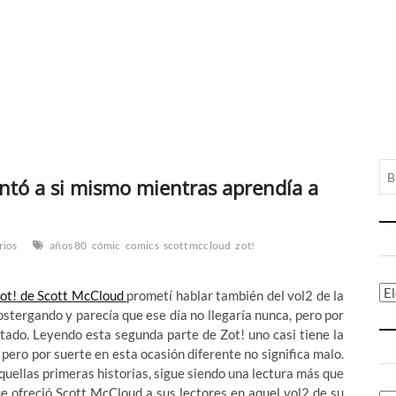
entó a si mismo mientras aprendía a
rios
años 80
cómic
comics
scott mccloud
zot!
Ca
 Zot! de Scott McCloud
prometí hablar también del vol2 de la
postergando y parecía que ese día no llegaría nunca, pero por
ultado. Leyendo esta segunda parte de Zot! uno casi tiene la
pero por suerte en esta ocasión diferente no significa malo.
quellas primeras historias, sigue siendo una lectura más que
e ofreció Scott McCloud a sus lectores en aquel vol2 de su