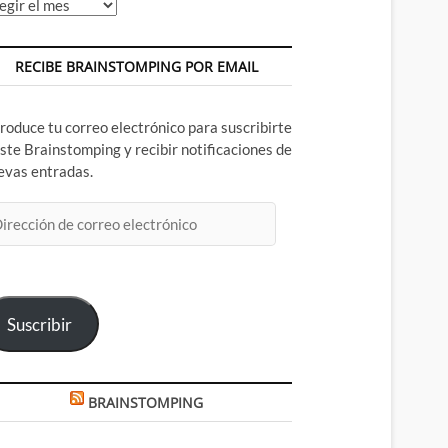
chivos
RECIBE BRAINSTOMPING POR EMAIL
troduce tu correo electrónico para suscribirte
este Brainstomping y recibir notificaciones de
evas entradas.
rección
rreo
ectrónico
Suscribir
BRAINSTOMPING