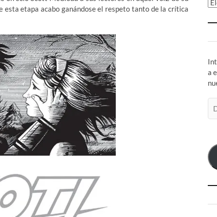
Ar
e esta etapa acabo ganándose el respeto tanto de la crítica
In
a 
nu
Di
de
co
el