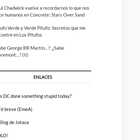
ul Chadwick vuelve a recordarnos lo que nos
ce humanos en Concrete: Stars Over Sand
tufo Verde y Verde Pitufo: Secretos que me
contré en Los Pitufos
abe George RR Martin…?: ¿Sabe
aremont…? (II)
ENLACES
s DC done something stupid today?
ré breve (EmeA)
 Blog de Jotace
LO!