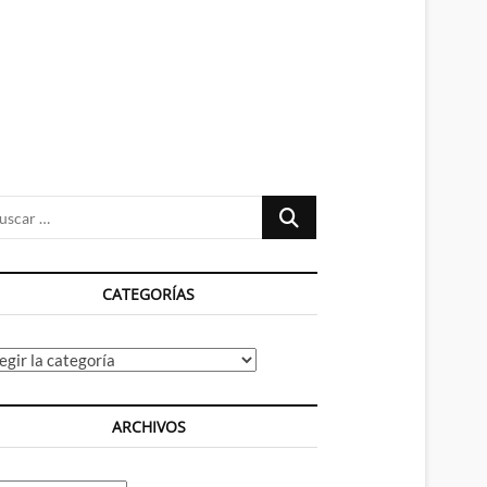
n
ú
Buscar
…
CATEGORÍAS
tegorías
ARCHIVOS