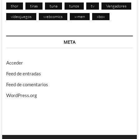
thor
tiras
tuna
tunos
tv
Vengadores
videojuegos
webcomics
x-men
xbox
META
Acceder
Feed de entradas
Feed de comentarios
WordPress.org