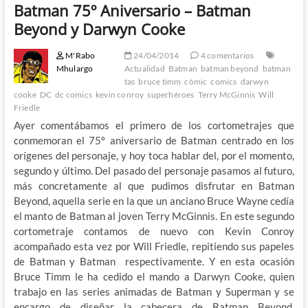
Batman 75º Aniversario – Batman
Beyond y Darwyn Cooke
M'Rabo
24/04/2014
4 comentarios
Mhulargo
Actualidad
Batman
batman beyond
batman
tas
bruce timm
cómic
comics
darwyn
cooke
DC
dc comics
kevin conroy
superhéroes
Terry McGinnis
Will
Friedle
Ayer comentábamos el primero de los cortometrajes que
conmemoran el 75º aniversario de Batman centrado en los
orígenes del personaje, y hoy toca hablar del, por el momento,
segundo y último. Del pasado del personaje pasamos al futuro,
más concretamente al que pudimos disfrutar en Batman
Beyond, aquella serie en la que un anciano Bruce Wayne cedía
el manto de Batman al joven Terry McGinnis. En este segundo
cortometraje contamos de nuevo con Kevin Conroy
acompañado esta vez por Will Friedle, repitiendo sus papeles
de Batman y Batman respectivamente. Y en esta ocasión
Bruce Timm le ha cedido el mando a Darwyn Cooke, quien
trabajo en las series animadas de Batman y Superman y se
encargo de diseñar la cabecera de Batman Beyond.