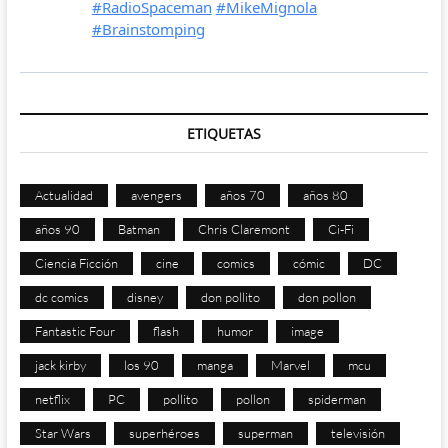
ETIQUETAS
Actualidad
avengers
años 70
años 80
años 90
Batman
Chris Claremont
Ci-Fi
Ciencia Ficción
cine
comics
cómic
DC
dc comics
disney
don pollito
don pollon
Fantastic Four
flash
humor
image
jack kirby
los 90
manga
Marvel
mcu
netflix
PC
pollito
pollon
spiderman
Star Wars
superhéroes
superman
televisión