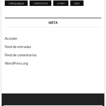
videojuegos
webcomics
x-men
xbox
META
Acceder
Feed de entradas
Feed de comentarios
WordPress.org