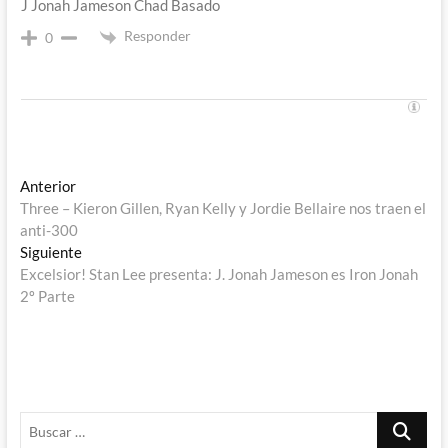
J Jonah Jameson Chad Basado
Responder
0
Navegación
Entrada
Anterior
anterior:
Three – Kieron Gillen, Ryan Kelly y Jordie Bellaire nos traen el
de
anti-300
entradas
Entrada
Siguiente
siguiente:
Excelsior! Stan Lee presenta: J. Jonah Jameson es Iron Jonah
2º Parte
Buscar
…