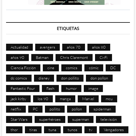
ETIQUETAS
Actualidad
avengers
años 70
años 80
años 90
Batman
Chris Claremont
Ci-Fi
Ciencia Ficción
cine
comics
cómic
DC
dc comics
disney
don pollito
don pollon
Fantastic Four
flash
humor
image
jack kirby
los 90
manga
Marvel
mcu
netflix
PC
pollito
pollon
spiderman
Star Wars
superhéroes
superman
televisión
thor
tiras
tuna
tunos
tv
Vengadores