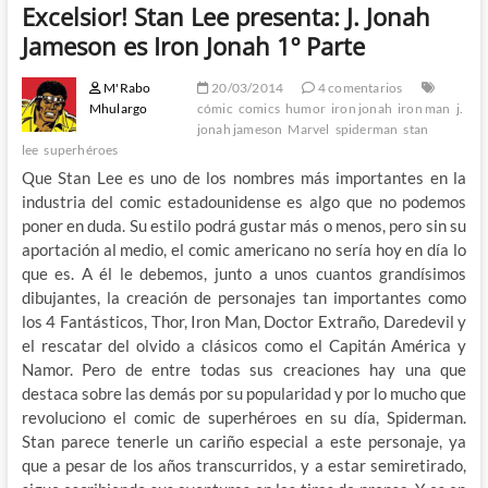
Excelsior! Stan Lee presenta: J. Jonah
Jameson es Iron Jonah 1º Parte
M'Rabo
20/03/2014
4 comentarios
Mhulargo
cómic
comics
humor
iron jonah
iron man
j.
jonah jameson
Marvel
spiderman
stan
lee
superhéroes
Que Stan Lee es uno de los nombres más importantes en la
industria del comic estadounidense es algo que no podemos
poner en duda. Su estilo podrá gustar más o menos, pero sin su
aportación al medio, el comic americano no sería hoy en día lo
que es. A él le debemos, junto a unos cuantos grandísimos
dibujantes, la creación de personajes tan importantes como
los 4 Fantásticos, Thor, Iron Man, Doctor Extraño, Daredevil y
el rescatar del olvido a clásicos como el Capitán América y
Namor. Pero de entre todas sus creaciones hay una que
destaca sobre las demás por su popularidad y por lo mucho que
revoluciono el comic de superhéroes en su día, Spiderman.
Stan parece tenerle un cariño especial a este personaje, ya
que a pesar de los años transcurridos, y a estar semiretirado,