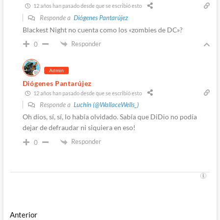
12 años han pasado desde que se escribió esto
Responde a
Diógenes Pantarújez
Blackest Night no cuenta como los «zombies de DC»?
Responder
0
Admin
Diógenes Pantarújez
12 años han pasado desde que se escribió esto
Responde a
Luchín (@WallaceWells_)
Oh dios, sí, sí, lo había olvidado. Sabía que DiDio no podía
dejar de defraudar ni siquiera en eso!
Responder
0
Navegación
Entrada
Anterior