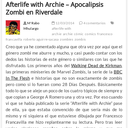
Afterlife with Archie – Apocalipsis
Zombi en Riverdale
M'Rabo
12/03/2014
4 comentarios
Mhulargo
afterlife with
archie
archie
cómic
comics
francesco
francavilla
roberto aguirre-sacasa
zombies
zombis
Creo que ya he comentado alguna que otra vez por aquí que el
género zombi me aburre y mucho, y casi puedo contar con los
dedos las historias de este género o similares con las que he
disfrutado. Los primeros años del
Walking Dead de Kirkman
,
las primeras miniseries de Marvel Zombis, la serie de la
BBC
In The Flesh
e historias que no son exactamente de zombis
pero como si lo fueran como 28 Días Después. Básicamente
todo lo que se aleje un poco de los cuatro tópicos de siempre y
que copian a George A Romero una y otra vez. Por eso cuando
vi que se había publicado la serie “Afterlife with Archie” pase
de ella, ya que estaba convencido de que sería más de lo
mismo y ni siquiera el que estuviese dibujada por Francesco
Francavilla me hizo replantearme su lectura. Pero tras leer