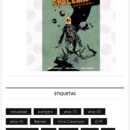
ETIQUETAS
Actualidad
avengers
años 70
años 80
años 90
Batman
Chris Claremont
Ci-Fi