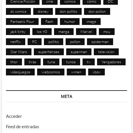
Ciencia Ficción
cine
comics
cómic
DC
dc comics
disney
don pollito
don pollon
Fantastic Four
flash
humor
image
jack kirby
los 90
manga
Marvel
mcu
netflix
PC
pollito
pollon
spiderman
Star Wars
superhéroes
superman
televisión
thor
tiras
tuna
tunos
tv
Vengadores
videojuegos
webcomics
x-men
xbox
META
Acceder
Feed de entradas