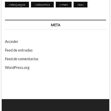
videojuegos
webcomics
x-men
xbox
META
Acceder
Feed de entradas
Feed de comentarios
WordPress.org