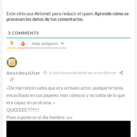
Este sitio usa Akismet para reducir el spam.
Aprende cómo se
procesan los datos de tus comentarios.
3
COMMENTS
más antiguos
AnonimusUser
12 años han pasado desde que se escribió esto
«De Harrelson sabía que era un buen actor, aunque le tenía
encasillado en sus papeles mas cómicos y no sabía de lo que
era capaz en un drama. »
QUEEEEE????!!!
Pues a ponerse al dia hombre. u.u