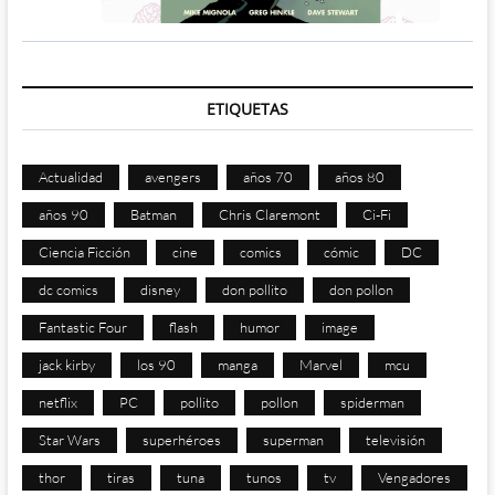
ETIQUETAS
Actualidad
avengers
años 70
años 80
años 90
Batman
Chris Claremont
Ci-Fi
Ciencia Ficción
cine
comics
cómic
DC
dc comics
disney
don pollito
don pollon
Fantastic Four
flash
humor
image
jack kirby
los 90
manga
Marvel
mcu
netflix
PC
pollito
pollon
spiderman
Star Wars
superhéroes
superman
televisión
thor
tiras
tuna
tunos
tv
Vengadores