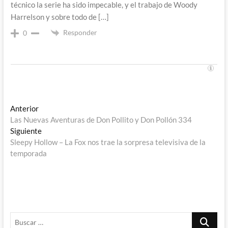
técnico la serie ha sido impecable, y el trabajo de Woody
Harrelson y sobre todo de […]
Responder
0
Navegación
Entrada
Anterior
anterior:
Las Nuevas Aventuras de Don Pollito y Don Pollón 334
de
Entrada
Siguiente
entradas
siguiente:
Sleepy Hollow – La Fox nos trae la sorpresa televisiva de la
temporada
Buscar