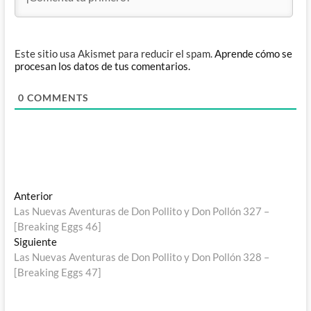
Este sitio usa Akismet para reducir el spam.
Aprende cómo se
procesan los datos de tus comentarios.
0
COMMENTS
Navegación
Entrada
Anterior
anterior:
Las Nuevas Aventuras de Don Pollito y Don Pollón 327 –
de
[Breaking Eggs 46]
entradas
Entrada
Siguiente
siguiente:
Las Nuevas Aventuras de Don Pollito y Don Pollón 328 –
[Breaking Eggs 47]