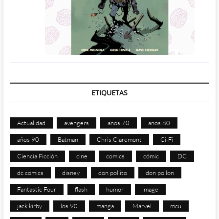
ETIQUETAS
Actualidad
avengers
años 70
años 80
años 90
Batman
Chris Claremont
Ci-Fi
Ciencia Ficción
cine
comics
cómic
DC
dc comics
disney
don pollito
don pollon
Fantastic Four
flash
humor
image
jack kirby
los 90
manga
Marvel
mcu