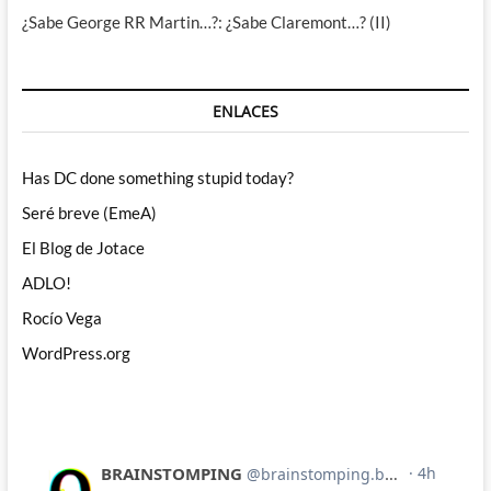
¿Sabe George RR Martin…?: ¿Sabe Claremont…? (II)
ENLACES
Has DC done something stupid today?
Seré breve (EmeA)
El Blog de Jotace
ADLO!
Rocío Vega
WordPress.org