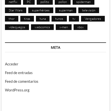
netflix
PC
pollito
pollon
spiderman
Star Wars
superhéroes
superman
televisión
thor
tiras
tuna
tunos
tv
Vengadores
videojuegos
webcomics
x-men
xbox
META
Acceder
Feed de entradas
Feed de comentarios
WordPress.org