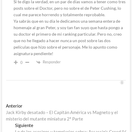
Si te digo la verdad, en un par de días vamos a tener como tres
posts sobre el Doctor, pero no sobre el de Peter Cushing, lo
cual me parece horrendo y totalmente reprobable.
Ya sabrás que en su día le dedicamos una semana entera de
homenaje al gran Peter, y soy tan fan suyo que hasta pongo a
su doctor el primero de mi ranking particular. Pero no, creo
que no he llegado a hacer nunca un post sobre las dos
películas que hizo sobre el personaje. Me lo apunto como
asignatura pendiente!
Responder
0
Navegación
Entrada
Anterior
anterior:
Jack Kirby desatado – El Capitán América vs Magneto y el
de
misterio del mutante miniatura 2º Parte
entradas
Entrada
Siguiente
siguiente:
Lo de los asesinos y templarios sobra: Assassin’s Creed IV