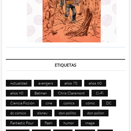
ETIQUETAS
Actualidad
avengers
años 70
años 80
años 90
Batman
Chris Claremont
Ci-Fi
Ciencia Ficción
cine
comics
cómic
DC
dc comics
disney
don pollito
don pollon
Fantastic Four
flash
humor
image