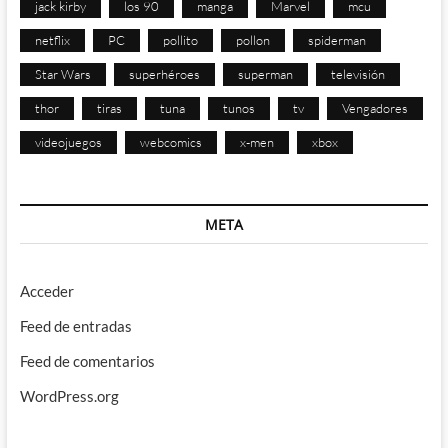
jack kirby
los 90
manga
Marvel
mcu
netflix
PC
pollito
pollon
spiderman
Star Wars
superhéroes
superman
televisión
thor
tiras
tuna
tunos
tv
Vengadores
videojuegos
webcomics
x-men
xbox
META
Acceder
Feed de entradas
Feed de comentarios
WordPress.org