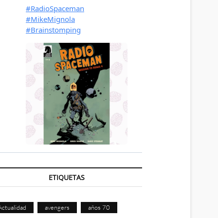
ETIQUETAS
Actualidad
avengers
años 70