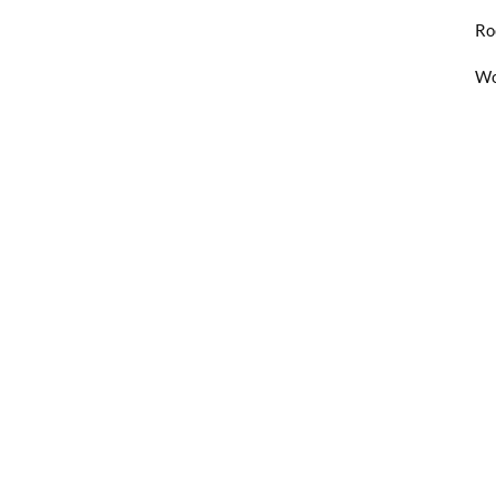
Ro
Wo