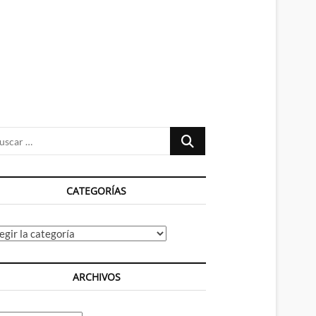
n
ú
Buscar
…
CATEGORÍAS
tegorías
ARCHIVOS