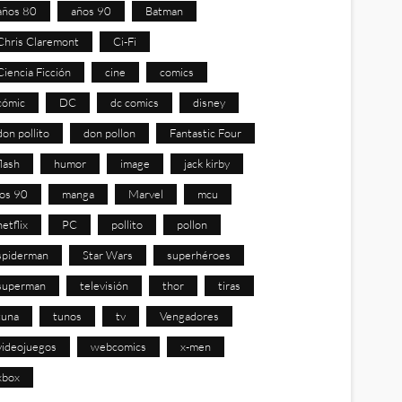
años 80
años 90
Batman
Chris Claremont
Ci-Fi
Ciencia Ficción
cine
comics
cómic
DC
dc comics
disney
don pollito
don pollon
Fantastic Four
flash
humor
image
jack kirby
los 90
manga
Marvel
mcu
netflix
PC
pollito
pollon
spiderman
Star Wars
superhéroes
superman
televisión
thor
tiras
tuna
tunos
tv
Vengadores
videojuegos
webcomics
x-men
xbox