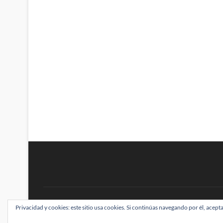
BRAINSTOMPING
Privacidad y cookies: este sitio usa cookies. Si continúas navegando por él, acepta
| Diseñado por:
Theme Freesia
|
WordPress
| ©