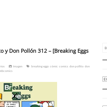
o y Don Pollón 312 – [Breaking Eggs
rios
Imagen
breaking eggs
cómic
comics
don pollito
don
ebcomics
Ca