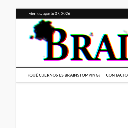
Saltar
viernes, agosto 07, 2026
al
contenido
¿QUÉ CUERNOS ES BRAINSTOMPING?
CONTACTO