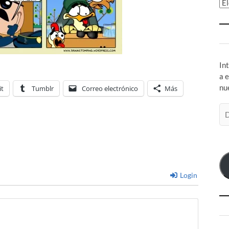
Ar
In
a 
nu
it
Tumblr
Correo electrónico
Más
Di
de
co
el
Login