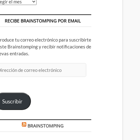
chivos
RECIBE BRAINSTOMPING POR EMAIL
troduce tu correo electrónico para suscribirte
este Brainstomping y recibir notificaciones de
evas entradas.
rección
rreo
ectrónico
Suscribir
BRAINSTOMPING