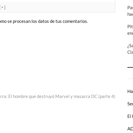
Pa
[+]
ha
mo se procesan los datos de tus comentarios.
Pi
en
¿S
Cl
Ha
erra: El hombre que destruyó Marvel y masacra DC (parte 4)
Se
El
AD