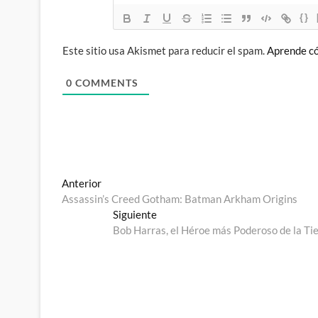
{}
Este sitio usa Akismet para reducir el spam.
Aprende có
0
COMMENTS
Navegación
Entrada
Anterior
anterior:
Assassin’s Creed Gotham: Batman Arkham Origins
de
Entrada
Siguiente
entradas
siguiente:
Bob Harras, el Héroe más Poderoso de la Ti