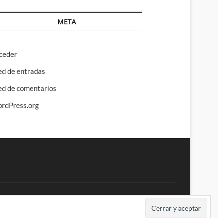
META
ceder
ed de entradas
ed de comentarios
rdPress.org