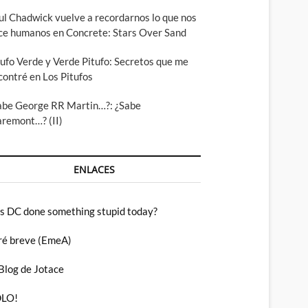
ul Chadwick vuelve a recordarnos lo que nos
ce humanos en Concrete: Stars Over Sand
tufo Verde y Verde Pitufo: Secretos que me
contré en Los Pitufos
abe George RR Martin…?: ¿Sabe
aremont…? (II)
ENLACES
s DC done something stupid today?
ré breve (EmeA)
 Blog de Jotace
LO!