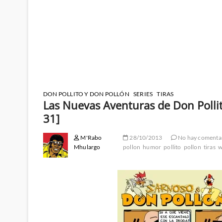
DON POLLITO Y DON POLLÓN
SERIES
TIRAS
Las Nuevas Aventuras de Don Pollit
31]
M'Rabo
28/10/2013
No hay comenta
Mhulargo
pollon
humor
pollito
pollon
tiras
w