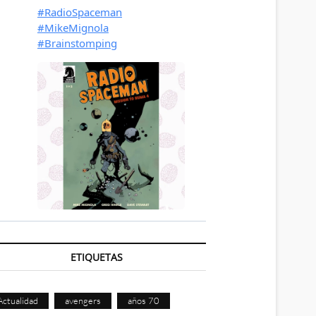
ETIQUETAS
Actualidad
avengers
años 70