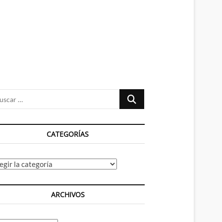
n
ú
Buscar
…
CATEGORÍAS
tegorías
ARCHIVOS