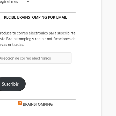
chivos
RECIBE BRAINSTOMPING POR EMAIL
troduce tu correo electrónico para suscribirte
este Brainstomping y recibir notificaciones de
evas entradas.
rección
rreo
ectrónico
Suscribir
BRAINSTOMPING