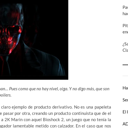
Pa
ha
Pi
en
¿S
Cl
Ha
n… Pues como que no hay nivel, oiga. Y no digo más, que son
oilers.
Se
 claro ejemplo de producto derivativo. No es una papeleta
El
e pasar por otra, creando un producto continuista que de el
 a 2K Marin con aquel Bioshock 2, un juego que no tenía la
AD
jugador lamentable metido con calzador. En el caso que nos