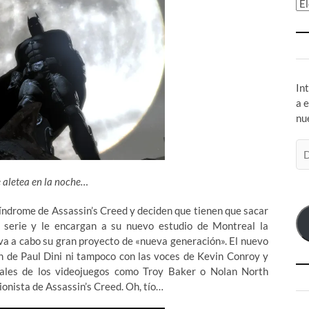
Ar
In
a 
nu
Di
de
co
e aletea en la noche…
el
 síndrome de Assassin’s Creed y deciden que tienen que sacar
a serie y le encargan a su nuevo estudio de Montreal la
a a cabo su gran proyecto de «nueva generación». El nuevo
n de Paul Dini ni tampoco con las voces de Kevin Conroy y
uales de los videojuegos como Troy Baker o Nolan North
ionista de Assassin’s Creed. Oh, tío…