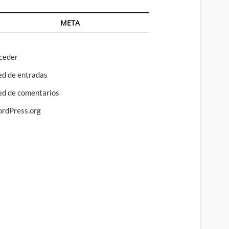
META
ceder
ed de entradas
ed de comentarios
rdPress.org