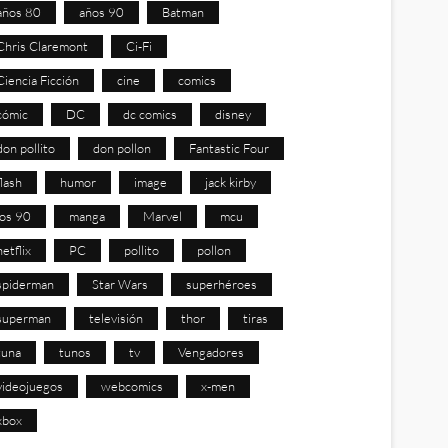
años 80
años 90
Batman
Chris Claremont
Ci-Fi
Ciencia Ficción
cine
comics
cómic
DC
dc comics
disney
don pollito
don pollon
Fantastic Four
flash
humor
image
jack kirby
los 90
manga
Marvel
mcu
netflix
PC
pollito
pollon
spiderman
Star Wars
superhéroes
superman
televisión
thor
tiras
tuna
tunos
tv
Vengadores
videojuegos
webcomics
x-men
xbox