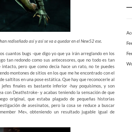
Ac
 han rediseñado así y así se va a quedar en el New52 ese.
Fe
Fe
os cuantos bugs -que digo yo que ya irán arreglando en los
uego tan redondo como sus antecesores, que no todo es tan
Wo
e intacto, pero que como decía hace un rato, no te puedes
ndo montones de sitios en los que me he encontrado con el
e saltitos en una pose estática. Que hay que reconocerle al
jefes finales es bastante inferior -hay poquísimos, y son
elea con Deathstroke- y acabas teniendo la sensación de que
go original, que estaba plagado de pequeñas historias
vestigación de asesinatos, pero la cosa se reduce a buscar
emember Me», obteniendo un resultado jugable igual de