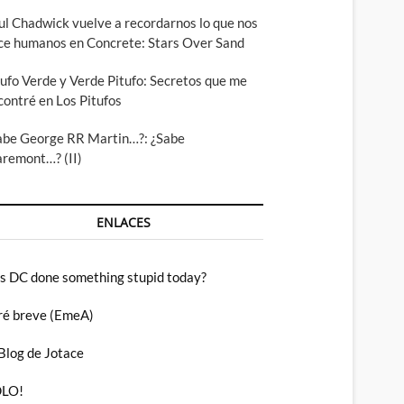
ul Chadwick vuelve a recordarnos lo que nos
ce humanos en Concrete: Stars Over Sand
tufo Verde y Verde Pitufo: Secretos que me
contré en Los Pitufos
abe George RR Martin…?: ¿Sabe
aremont…? (II)
ENLACES
s DC done something stupid today?
ré breve (EmeA)
 Blog de Jotace
LO!