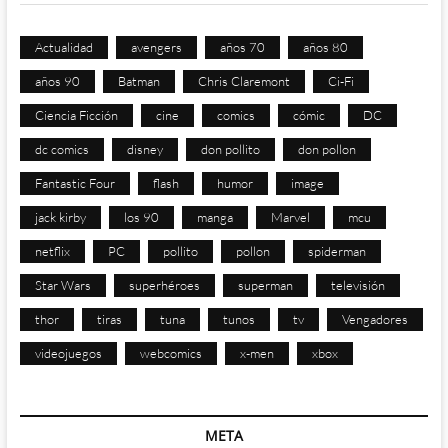
Actualidad
avengers
años 70
años 80
años 90
Batman
Chris Claremont
Ci-Fi
Ciencia Ficción
cine
comics
cómic
DC
dc comics
disney
don pollito
don pollon
Fantastic Four
flash
humor
image
jack kirby
los 90
manga
Marvel
mcu
netflix
PC
pollito
pollon
spiderman
Star Wars
superhéroes
superman
televisión
thor
tiras
tuna
tunos
tv
Vengadores
videojuegos
webcomics
x-men
xbox
META