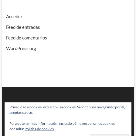
Acceder
Feed de entradas
Feed de comentarios
WordPress.org
Privacidad y cookies: este sitio usa cookies. Si continúas navegando por él,
aceptas su uso.
Para obtener más información, incluido cómo gestionar las cookies,
BRAINSTOMPING
| Diseñado por:
Theme Freesia
|
WordPress
| © Todos
consulta:
Política de cookies
los derechos reservados