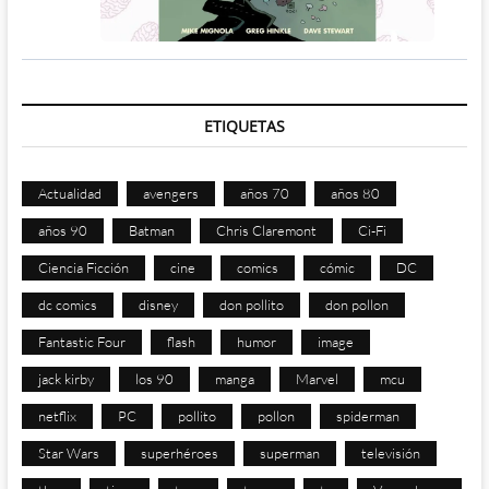
ETIQUETAS
Actualidad
avengers
años 70
años 80
años 90
Batman
Chris Claremont
Ci-Fi
Ciencia Ficción
cine
comics
cómic
DC
dc comics
disney
don pollito
don pollon
Fantastic Four
flash
humor
image
jack kirby
los 90
manga
Marvel
mcu
netflix
PC
pollito
pollon
spiderman
Star Wars
superhéroes
superman
televisión