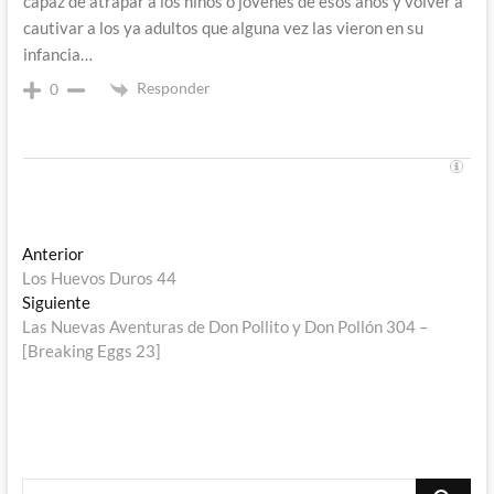
capaz de atrapar a los niños o jóvenes de esos años y volver a
cautivar a los ya adultos que alguna vez las vieron en su
infancia…
Responder
0
Navegación
Entrada
Anterior
anterior:
Los Huevos Duros 44
de
Entrada
Siguiente
entradas
siguiente:
Las Nuevas Aventuras de Don Pollito y Don Pollón 304 –
[Breaking Eggs 23]
Buscar