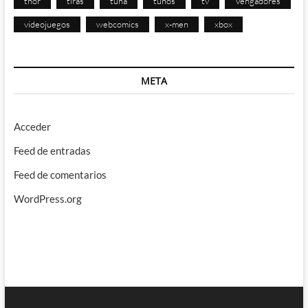
thor
tiras
tuna
tunos
tv
Vengadores
videojuegos
webcomics
x-men
xbox
META
Acceder
Feed de entradas
Feed de comentarios
WordPress.org