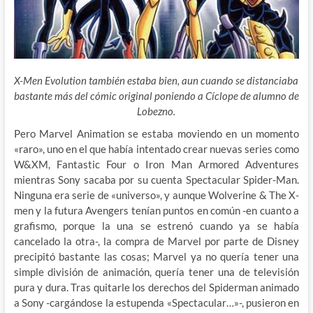
X-Men Evolution también estaba bien, aun cuando se distanciaba
bastante más del cómic original poniendo a Cíclope de alumno de
Lobezno.
Pero Marvel Animation se estaba moviendo en un momento
«raro», uno en el que había intentado crear nuevas series como
W&XM, Fantastic Four o Iron Man Armored Adventures
mientras Sony sacaba por su cuenta Spectacular Spider-Man.
Ninguna era serie de «universo», y aunque Wolverine & The X-
men y la futura Avengers tenían puntos en común -en cuanto a
grafismo, porque la una se estrenó cuando ya se había
cancelado la otra-, la compra de Marvel por parte de Disney
precipitó bastante las cosas; Marvel ya no quería tener una
simple división de animación, quería tener una de televisión
pura y dura. Tras quitarle los derechos del Spiderman animado
a Sony -cargándose la estupenda «Spectacular…»-, pusieron en