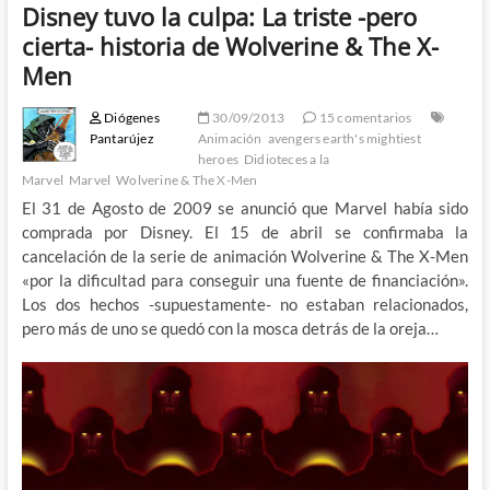
Disney tuvo la culpa: La triste -pero
cierta- historia de Wolverine & The X-
Men
Diógenes
30/09/2013
15 comentarios
Pantarújez
Animación
avengers earth's mightiest
heroes
Didioteces a la
Marvel
Marvel
Wolverine & The X-Men
El 31 de Agosto de 2009 se anunció que Marvel había sido
comprada por Disney. El 15 de abril se confirmaba la
cancelación de la serie de animación Wolverine & The X-Men
«por la dificultad para conseguir una fuente de financiación».
Los dos hechos -supuestamente- no estaban relacionados,
pero más de uno se quedó con la mosca detrás de la oreja…