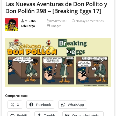
Las Nuevas Aventuras de Don Pollito y
Don Pollón 298 – [Breaking Eggs 17]
M'Rabo
09/09/2013
No hay comentarios
Mhulargo
Imagen
Comparte esto:
X
Facebook
WhatsApp
Reddit
Tumblr
Correo electrónico