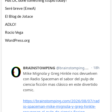
Has DC done something stupid today?
Seré breve (EmeA)
El Blog de Jotace
ADLO!
Rocío Vega
WordPress.org