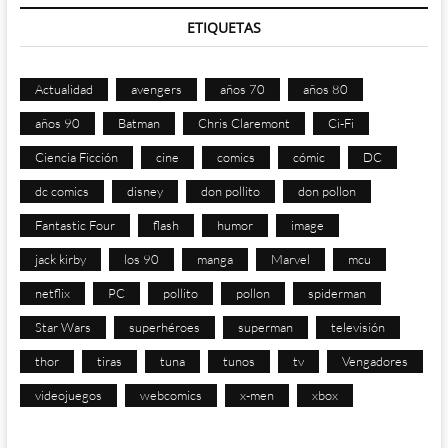
ETIQUETAS
Actualidad
avengers
años 70
años 80
años 90
Batman
Chris Claremont
Ci-Fi
Ciencia Ficción
cine
comics
cómic
DC
dc comics
disney
don pollito
don pollon
Fantastic Four
flash
humor
image
jack kirby
los 90
manga
Marvel
mcu
netflix
PC
pollito
pollon
spiderman
Star Wars
superhéroes
superman
televisión
thor
tiras
tuna
tunos
tv
Vengadores
videojuegos
webcomics
x-men
xbox