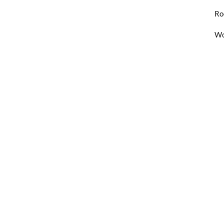
Ro
Wo