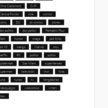
Chris Claremont
Ci-Fi
Ciencia Ficción
cine
comics
cómic
DC
dc comics
disney
don pollito
don pollon
Fantastic Four
flash
humor
image
jack kirby
los 90
manga
Marvel
mcu
netflix
PC
pollito
pollon
spiderman
Star Wars
superhéroes
superman
televisión
thor
tiras
tuna
tunos
tv
Vengadores
videojuegos
webcomics
x-men
xbox