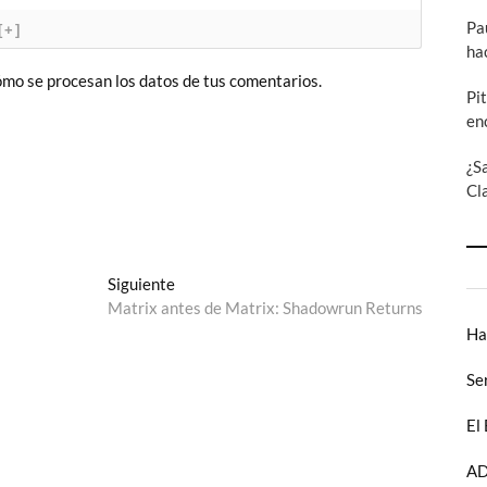
Pa
[+]
ha
mo se procesan los datos de tus comentarios.
Pi
en
¿S
Cl
Entrada
Siguiente
siguiente:
Matrix antes de Matrix: Shadowrun Returns
Ha
Se
El
AD