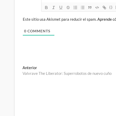
{}
Este sitio usa Akismet para reducir el spam.
Aprende có
0
COMMENTS
Navegación
Entrada
Anterior
anterior:
Valvrave The Liberator: Superrobotos de nuevo cuño
de
entradas