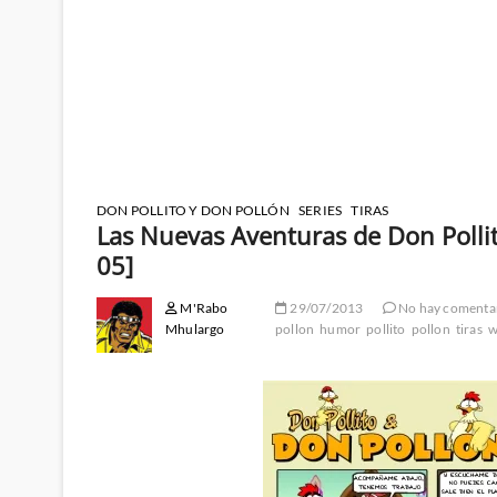
DON POLLITO Y DON POLLÓN
SERIES
TIRAS
Las Nuevas Aventuras de Don Pollit
05]
M'Rabo
29/07/2013
No hay comenta
Mhulargo
pollon
humor
pollito
pollon
tiras
w