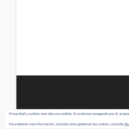
BRAINSTOMPING
Privacidad y cookies: este sitio usa cookies. Si continúas navegando por él, acepta
| Diseñado por:
Theme Freesia
|
WordPress
| ©
Para obtener más información, incluido cómo gestionar las cookies, consulta:
Po