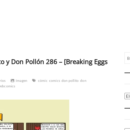
o y Don Pollón 286 – [Breaking Eggs
rios
Imagen
cómic
comics
don pollito
don
ebcomics
Ca