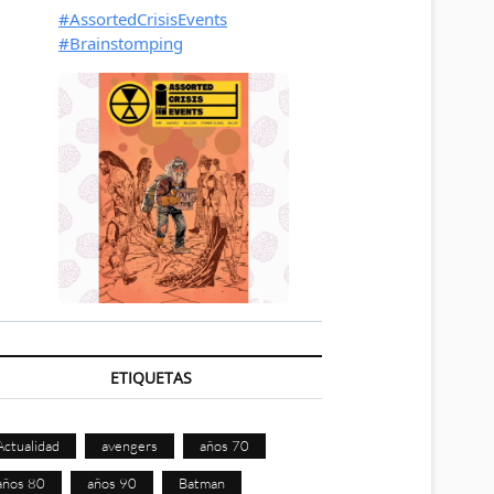
ETIQUETAS
Actualidad
avengers
años 70
años 80
años 90
Batman