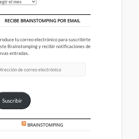
chivos
RECIBE BRAINSTOMPING POR EMAIL
troduce tu correo electrónico para suscribirte
este Brainstomping y recibir notificaciones de
evas entradas.
rección
rreo
ectrónico
Suscribir
BRAINSTOMPING