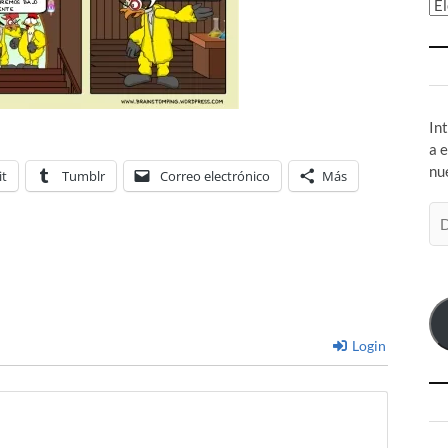
Ar
In
a 
nu
it
Tumblr
Correo electrónico
Más
Di
de
co
el
Login