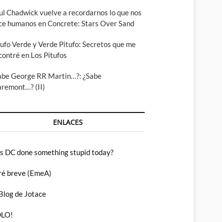
ul Chadwick vuelve a recordarnos lo que nos
ce humanos en Concrete: Stars Over Sand
tufo Verde y Verde Pitufo: Secretos que me
contré en Los Pitufos
abe George RR Martin…?: ¿Sabe
aremont…? (II)
ENLACES
s DC done something stupid today?
ré breve (EmeA)
 Blog de Jotace
LO!