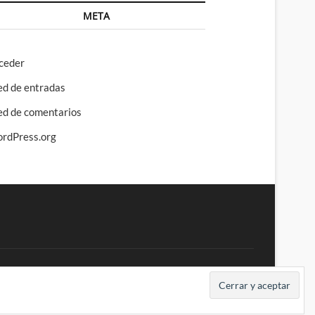
META
ceder
ed de entradas
ed de comentarios
rdPress.org