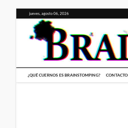
Saltar
jueves, agosto 06, 2026
al
contenido
¿QUÉ CUERNOS ES BRAINSTOMPING?
CONTACTO