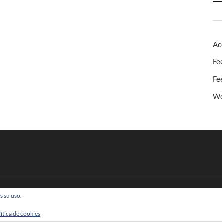
Ac
Fe
Fe
Wo
s su uso.
 Todos los derechos reservados
lítica de cookies