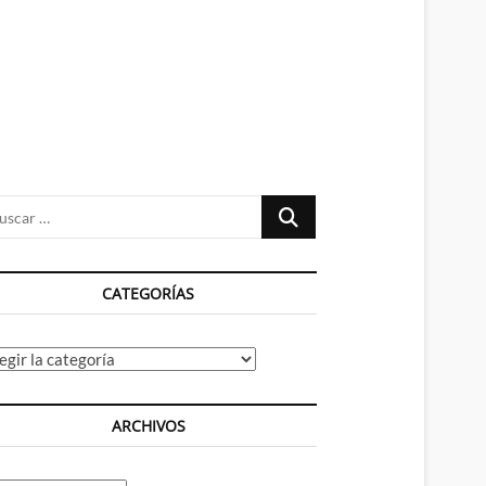
n
ú
Buscar
…
CATEGORÍAS
tegorías
ARCHIVOS