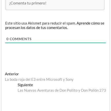
Este sitio usa Akismet para reducir el spam.
Aprende cómo se
procesan los datos de tus comentarios.
0
COMMENTS
Navegación
Entrada
Anterior
anterior:
La boda roja del E3 entre Microsoft y Sony
de
Entrada
Siguiente
entradas
siguiente:
Las Nuevas Aventuras de Don Pollito y Don Pollón 273