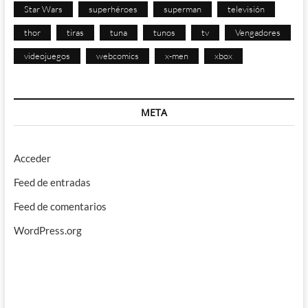
Star Wars
superhéroes
superman
televisión
thor
tiras
tuna
tunos
tv
Vengadores
videojuegos
webcomics
x-men
xbox
META
Acceder
Feed de entradas
Feed de comentarios
WordPress.org