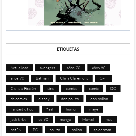
ETIQUETAS
Actualidad
avengers
años 70
años 80
años 90
Batman
Chris Claremont
Ci-Fi
Ciencia Ficción
cine
comics
cómic
DC
dc comics
disney
don pollito
don pollon
Fantastic Four
flash
humor
image
jack kirby
los 90
manga
Marvel
mcu
netflix
PC
pollito
pollon
spiderman