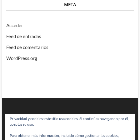
META
Acceder
Feed de entradas
Feed de comentarios
WordPress.org
Privacidad y cookies: este sitio usa cookies. Si continúas navegando por él,
aceptas su uso.
Para obtener más información, incluido cómo gestionar las cookies,
BRAINSTOMPING
| Diseñado por:
Theme Freesia
|
WordPress
| © Todos