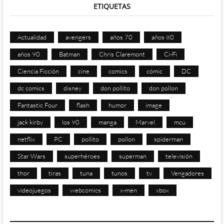
ETIQUETAS
Actualidad
avengers
años 70
años 80
años 90
Batman
Chris Claremont
Ci-Fi
Ciencia Ficción
cine
comics
cómic
DC
dc comics
disney
don pollito
don pollon
Fantastic Four
flash
humor
image
jack kirby
los 90
manga
Marvel
mcu
netflix
PC
pollito
pollon
spiderman
Star Wars
superhéroes
superman
televisión
thor
tiras
tuna
tunos
tv
Vengadores
videojuegos
webcomics
x-men
xbox