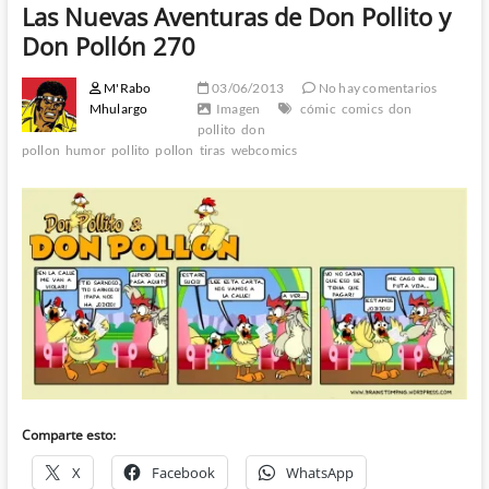
Las Nuevas Aventuras de Don Pollito y
Don Pollón 270
M'Rabo
03/06/2013
No hay comentarios
Mhulargo
Imagen
cómic
comics
don
pollito
don
pollon
humor
pollito
pollon
tiras
webcomics
Comparte esto:
X
Facebook
WhatsApp