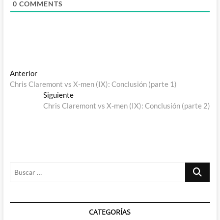
0
COMMENTS
Navegación
Entrada
Anterior
anterior:
Chris Claremont vs X-men (IX): Conclusión (parte 1)
de
Entrada
Siguiente
entradas
siguiente:
Chris Claremont vs X-men (IX): Conclusión (parte 2)
Buscar
…
CATEGORÍAS