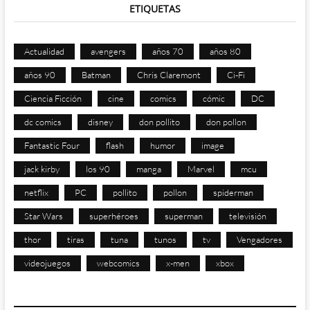
ETIQUETAS
Actualidad
avengers
años 70
años 80
años 90
Batman
Chris Claremont
Ci-Fi
Ciencia Ficción
cine
comics
cómic
DC
dc comics
disney
don pollito
don pollon
Fantastic Four
flash
humor
image
jack kirby
los 90
manga
Marvel
mcu
netflix
PC
pollito
pollon
spiderman
Star Wars
superhéroes
superman
televisión
thor
tiras
tuna
tunos
tv
Vengadores
videojuegos
webcomics
x-men
xbox