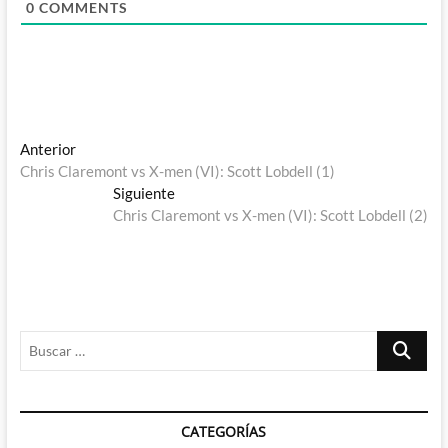
0
COMMENTS
Navegación
Entrada
Anterior
anterior:
Chris Claremont vs X-men (VI): Scott Lobdell (1)
de
Entrada
Siguiente
entradas
siguiente:
Chris Claremont vs X-men (VI): Scott Lobdell (2)
Buscar
…
CATEGORÍAS