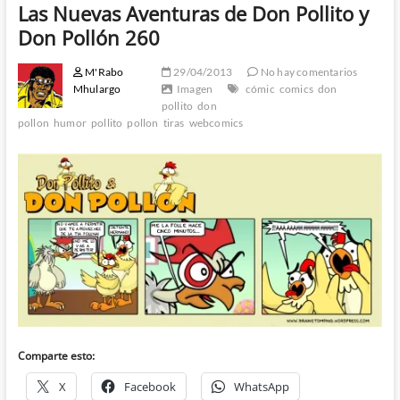
Las Nuevas Aventuras de Don Pollito y
Don Pollón 260
M'Rabo
29/04/2013
No hay comentarios
Mhulargo
Imagen
cómic
comics
don
pollito
don
pollon
humor
pollito
pollon
tiras
webcomics
Comparte esto:
X
Facebook
WhatsApp