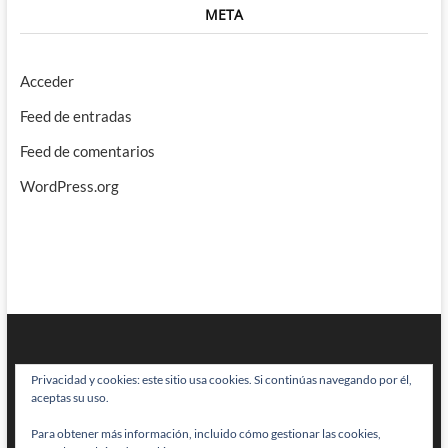
META
Acceder
Feed de entradas
Feed de comentarios
WordPress.org
Privacidad y cookies: este sitio usa cookies. Si continúas navegando por él,
aceptas su uso.
Para obtener más información, incluido cómo gestionar las cookies,
BRAINSTOMPING
| Diseñado por:
Theme Freesia
|
WordPress
| © Todos