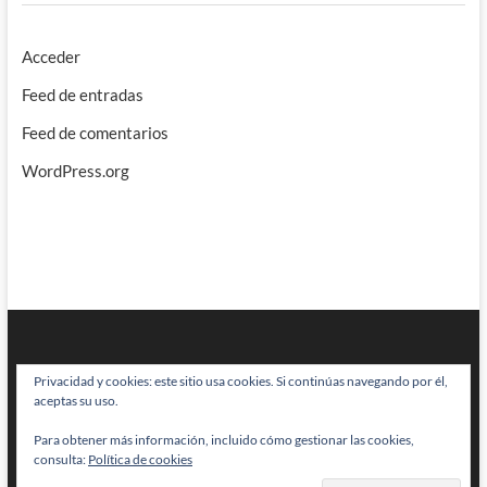
Acceder
Feed de entradas
Feed de comentarios
WordPress.org
Privacidad y cookies: este sitio usa cookies. Si continúas navegando por él,
aceptas su uso.
Para obtener más información, incluido cómo gestionar las cookies,
BRAINSTOMPING
| Diseñado por:
Theme Freesia
|
WordPress
| © Todos
consulta:
Política de cookies
los derechos reservados