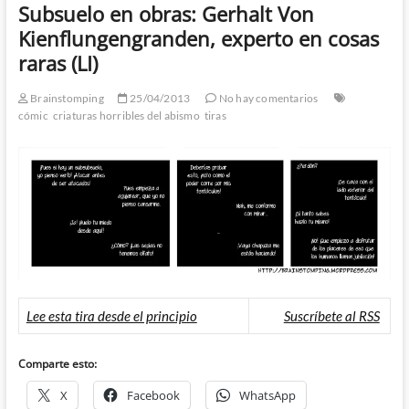
Subsuelo en obras: Gerhalt Von
Kienflungengranden, experto en cosas
raras (LI)
Brainstomping
25/04/2013
No hay comentarios
cómic
criaturas horribles del abismo
tiras
Lee esta tira desde el principio
Suscríbete al RSS
Comparte esto:
X
Facebook
WhatsApp