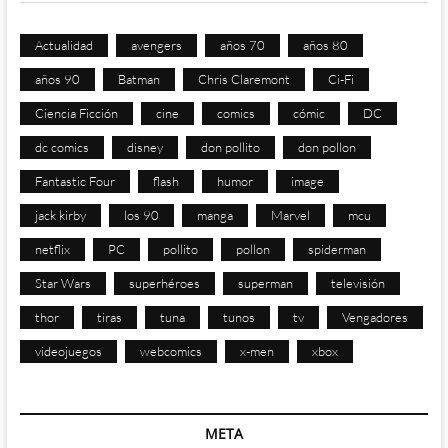
Actualidad
avengers
años 70
años 80
años 90
Batman
Chris Claremont
Ci-Fi
Ciencia Ficción
cine
comics
cómic
DC
dc comics
disney
don pollito
don pollon
Fantastic Four
flash
humor
image
jack kirby
los 90
manga
Marvel
mcu
netflix
PC
pollito
pollon
spiderman
Star Wars
superhéroes
superman
televisión
thor
tiras
tuna
tunos
tv
Vengadores
videojuegos
webcomics
x-men
xbox
META