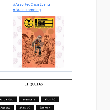
ETIQUETAS
Actualidad
avengers
años 70
años 80
años 90
Batman