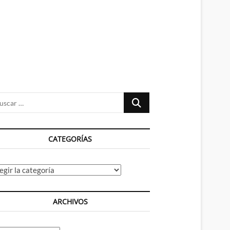
n
ú
Buscar
…
CATEGORÍAS
tegorías
ARCHIVOS