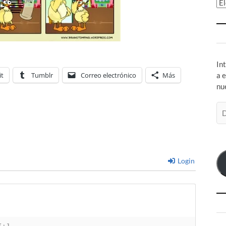
Ar
In
it
Tumblr
Correo electrónico
Más
a 
nu
Di
de
co
el
Login