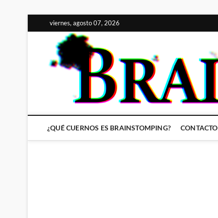
Saltar
viernes, agosto 07, 2026
al
contenido
¿QUÉ CUERNOS ES BRAINSTOMPING?
CONTACTO