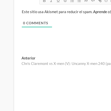
{}
Este sitio usa Akismet para reducir el spam.
Aprende có
0
COMMENTS
Navegación
Entrada
Anterior
anterior:
Chris Claremont vs X-men (V): Uncanny X-men 240 (pa
de
entradas