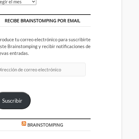
chivos
RECIBE BRAINSTOMPING POR EMAIL
troduce tu correo electrónico para suscribirte
este Brainstomping y recibir notificaciones de
evas entradas.
rección
rreo
ectrónico
Suscribir
BRAINSTOMPING