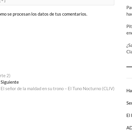
[+]
Pa
ha
mo se procesan los datos de tus comentarios.
Pi
en
¿S
Cl
rte 2)
Entrada
Siguiente
siguiente:
El señor de la maldad en su trono – El Tuno Nocturno (CLIV)
Ha
Se
El
AD