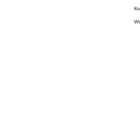
Ro
Wo