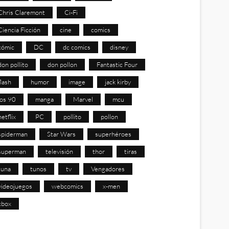
Chris Claremont
Ci-Fi
Ciencia Ficción
cine
comics
cómic
DC
dc comics
disney
don pollito
don pollon
Fantastic Four
flash
humor
image
jack kirby
los 90
manga
Marvel
mcu
netflix
PC
pollito
pollon
spiderman
Star Wars
superhéroes
superman
televisión
thor
tiras
tuna
tunos
tv
Vengadores
videojuegos
webcomics
x-men
xbox