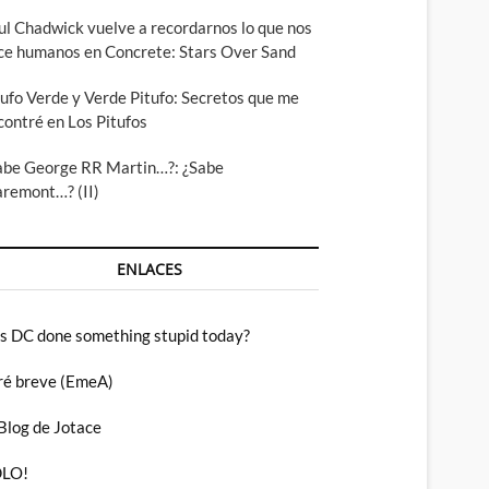
ul Chadwick vuelve a recordarnos lo que nos
ce humanos en Concrete: Stars Over Sand
tufo Verde y Verde Pitufo: Secretos que me
contré en Los Pitufos
abe George RR Martin…?: ¿Sabe
aremont…? (II)
ENLACES
s DC done something stupid today?
ré breve (EmeA)
 Blog de Jotace
LO!