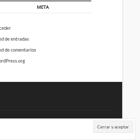
META
ceder
ed de entradas
ed de comentarios
rdPress.org