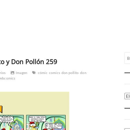
to y Don Pollón 259
rios
Imagen
cómic
comics
don pollito
don
ebcomics
Ca