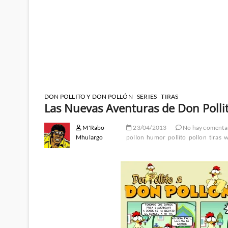
DON POLLITO Y DON POLLÓN
SERIES
TIRAS
Las Nuevas Aventuras de Don Polli
M'Rabo
23/04/2013
No hay comenta
Mhulargo
pollon
humor
pollito
pollon
tiras
w