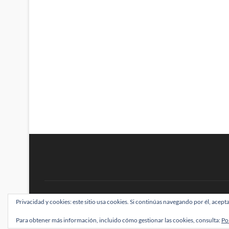
BRAINSTOMPING
Privacidad y cookies: este sitio usa cookies. Si continúas navegando por él, acepta
| Diseñado por:
Theme Freesia
|
WordPress
| ©
Para obtener más información, incluido cómo gestionar las cookies, consulta:
Po