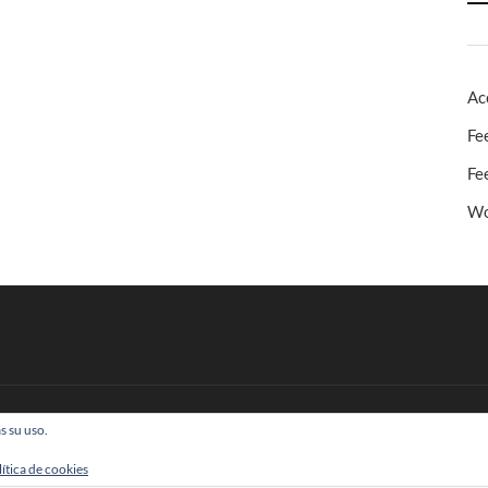
Ac
Fe
Fe
Wo
s su uso.
 Todos los derechos reservados
lítica de cookies