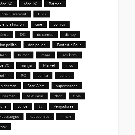
años 80
años 90
Batman
Chris Claremont
Ci-Fi
Ciencia Ficción
cine
comics
cómic
DC
dc comics
disney
don pollito
don pollon
Fantastic Four
flash
humor
image
jack kirby
los 90
manga
Marvel
mcu
netflix
PC
pollito
pollon
spiderman
Star Wars
superhéroes
superman
televisión
thor
tiras
tuna
tunos
tv
Vengadores
videojuegos
webcomics
x-men
xbox