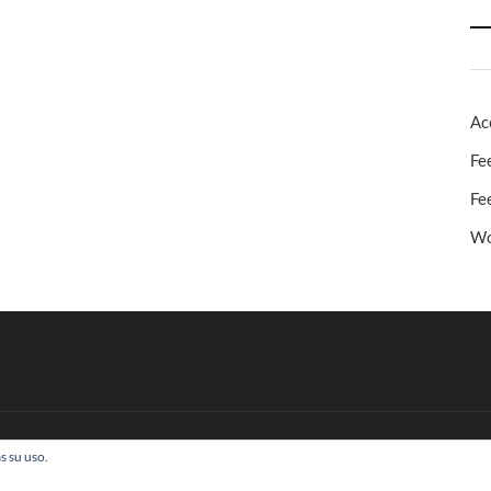
Ac
Fe
Fe
Wo
s su uso.
 Todos los derechos reservados