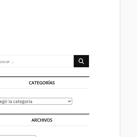
n
ú
Buscar
…
CATEGORÍAS
tegorías
ARCHIVOS