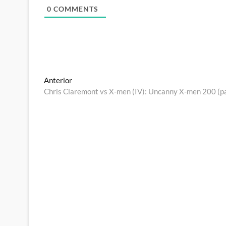
0
COMMENTS
Navegación
Entrada
Anterior
anterior:
Chris Claremont vs X-men (IV): Uncanny X-men 200 (pa
de
entradas