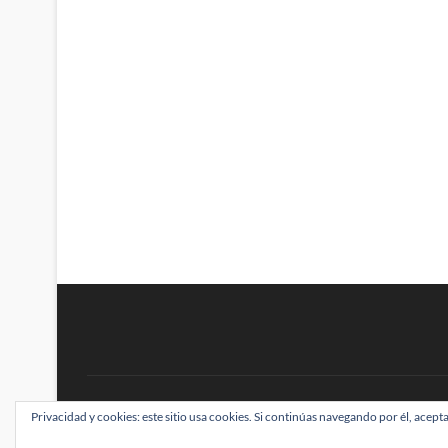
BRAINSTOMPING
Privacidad y cookies: este sitio usa cookies. Si continúas navegando por él, acepta
| Diseñado por:
Theme Freesia
|
WordPress
| ©