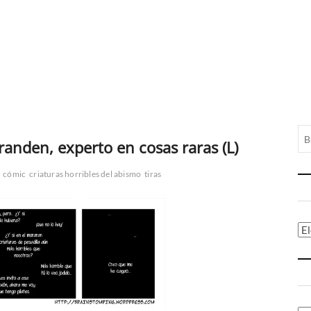
anden, experto en cosas raras (L)
cómic
criaturas horribles del abismo
tiras
Ca