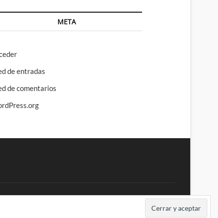
META
ceder
ed de entradas
ed de comentarios
rdPress.org