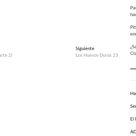
Pa
ha
Pi
en
¿S
Entrada
Siguiente
Cl
siguiente:
rte 2)
Los Huevos Duros 23
Ha
Se
El
AD