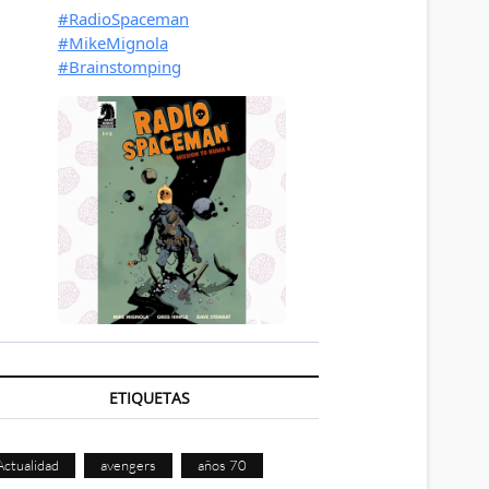
ETIQUETAS
Actualidad
avengers
años 70