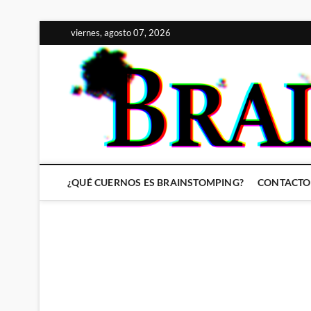
Saltar
viernes, agosto 07, 2026
al
contenido
¿QUÉ CUERNOS ES BRAINSTOMPING?
CONTACTO