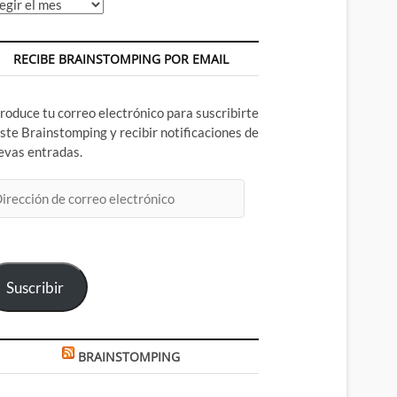
chivos
RECIBE BRAINSTOMPING POR EMAIL
troduce tu correo electrónico para suscribirte
este Brainstomping y recibir notificaciones de
evas entradas.
rección
rreo
ectrónico
Suscribir
BRAINSTOMPING