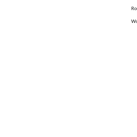
Ro
Wo