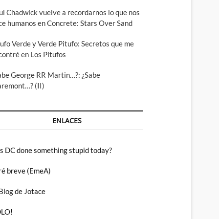
ul Chadwick vuelve a recordarnos lo que nos
ce humanos en Concrete: Stars Over Sand
tufo Verde y Verde Pitufo: Secretos que me
contré en Los Pitufos
abe George RR Martin…?: ¿Sabe
aremont…? (II)
ENLACES
s DC done something stupid today?
ré breve (EmeA)
 Blog de Jotace
LO!