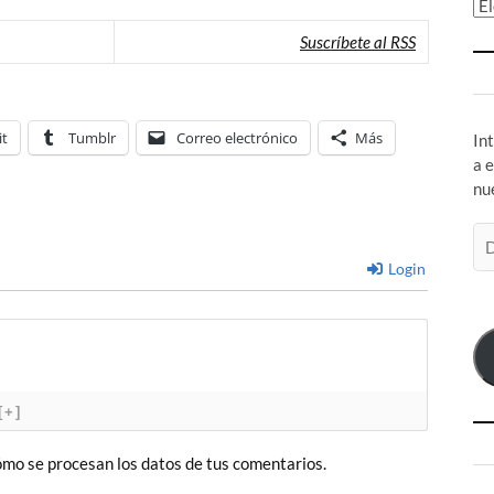
Ar
Suscríbete al RSS
it
Tumblr
Correo electrónico
Más
In
a 
nu
Di
de
Login
co
el
[+]
mo se procesan los datos de tus comentarios.