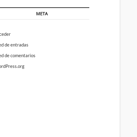
META
ceder
ed de entradas
ed de comentarios
rdPress.org