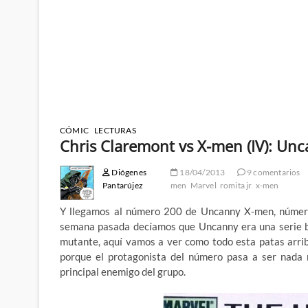
CÓMIC
LECTURAS
Chris Claremont vs X-men (IV): Unc
Diógenes
18/04/2013
9 comentarios
Pantarújez
men
Marvel
romita jr
x-men
Y llegamos al número 200 de Uncanny X-men, número d
semana pasada decíamos que Uncanny era una serie ba
mutante, aquí vamos a ver como todo esta patas arri
porque el protagonista del número pasa a ser nada 
principal enemigo del grupo.