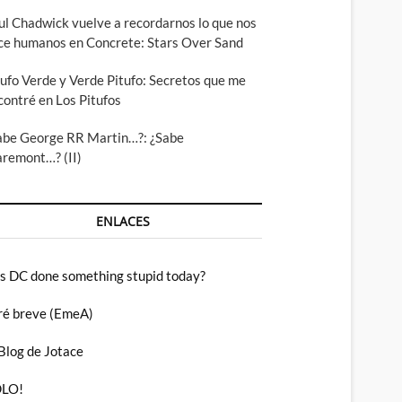
ul Chadwick vuelve a recordarnos lo que nos
ce humanos en Concrete: Stars Over Sand
tufo Verde y Verde Pitufo: Secretos que me
contré en Los Pitufos
abe George RR Martin…?: ¿Sabe
aremont…? (II)
ENLACES
s DC done something stupid today?
ré breve (EmeA)
 Blog de Jotace
LO!