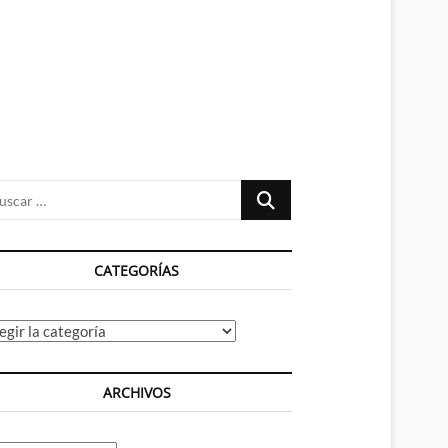
n
ú
Buscar
…
CATEGORÍAS
tegorías
ARCHIVOS