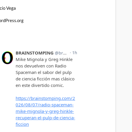
cío Vega
rdPress.org