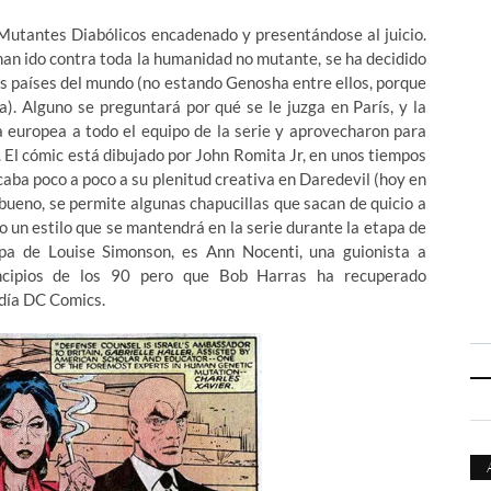
Mutantes Diabólicos encadenado y presentándose al juicio.
an ido contra toda la humanidad no mutante, se ha decidido
os países del mundo (no estando Genosha entre ellos, porque
a). Alguno se preguntará por qué se le juzga en París, y la
a europea a todo el equipo de la serie y aprovecharon para
). El cómic está dibujado por John Romita Jr, en unos tiempos
caba poco a poco a su plenitud creativa en Daredevil (hoy en
bueno, se permite algunas chapucillas que sacan de quicio a
 un estilo que se mantendrá en la serie durante la etapa de
tapa de Louise Simonson, es Ann Nocenti, una guionista a
incipios de los 90 pero que Bob Harras ha recuperado
 día DC Comics.