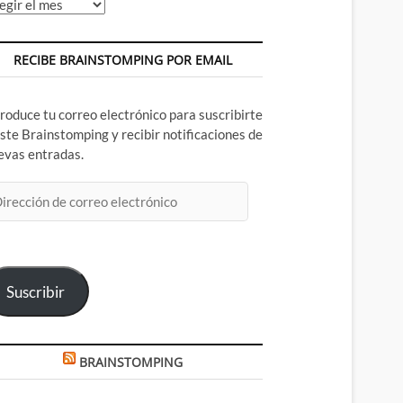
chivos
RECIBE BRAINSTOMPING POR EMAIL
troduce tu correo electrónico para suscribirte
este Brainstomping y recibir notificaciones de
evas entradas.
rección
rreo
ectrónico
Suscribir
BRAINSTOMPING