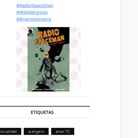
ETIQUETAS
Actualidad
avengers
años 70