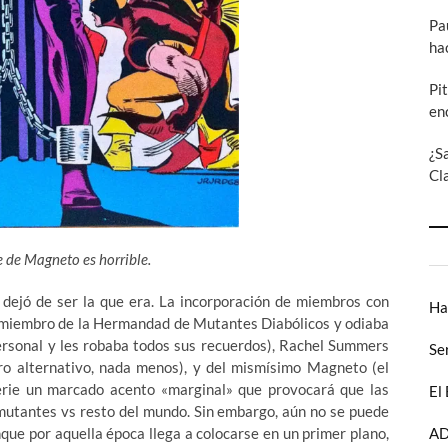
Pa
ha
Pi
en
¿S
Cl
je de Magneto es horrible.
 dejó de ser la que era. La incorporación de miembros con
Ha
xmiembro de la Hermandad de Mutantes Diabólicos y odiaba
ersonal y les robaba todos sus recuerdos), Rachel Summers
Se
ro alternativo, nada menos), y del mismísimo Magneto
(el
serie un marcado acento «marginal» que provocará que las
El
o mutantes vs resto del mundo. Sin embargo, aún no se puede
nque por aquella época llega a colocarse en un primer plano,
AD