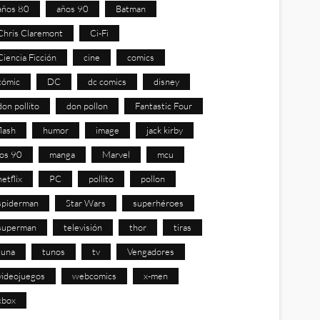
años 80
años 90
Batman
Chris Claremont
Ci-Fi
Ciencia Ficción
cine
comics
cómic
DC
dc comics
disney
don pollito
don pollon
Fantastic Four
flash
humor
image
jack kirby
los 90
manga
Marvel
mcu
netflix
PC
pollito
pollon
spiderman
Star Wars
superhéroes
superman
televisión
thor
tiras
tuna
tunos
tv
Vengadores
videojuegos
webcomics
x-men
xbox