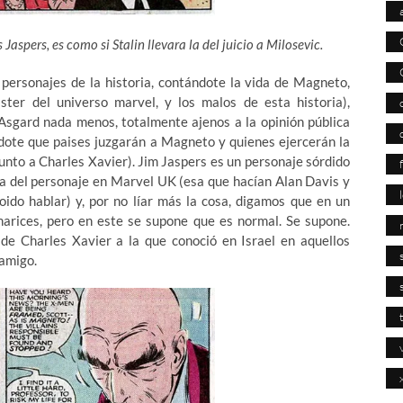
aspers, es como si Stalin llevara la del juicio a Milosevic.
s personajes de la historia, contándote la vida de Magneto,
ter del universo marvel, y los malos de esta historia),
Asgard nada menos, totalmente ajenos a la opinión pública
ándote que paises juzgarán a Magneto y quienes ejercerán la
junto a Charles Xavier). Jim Jaspers es un personaje sórdido
apa del personaje en Marvel UK (esa que hacían Alan Davis y
ido hablar) y, por no líar más la cosa, digamos que en un
 narices, pero en este se supone que es normal. Se supone.
a de Charles Xavier a la que conoció en Israel en aquellos
 amigo.