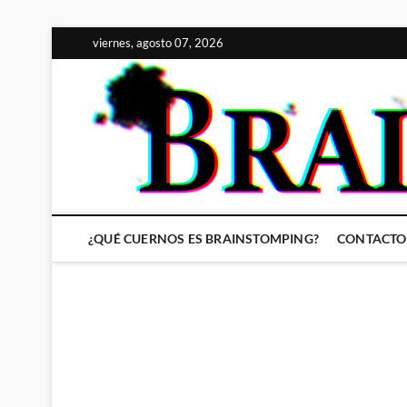
Saltar
viernes, agosto 07, 2026
al
contenido
¿QUÉ CUERNOS ES BRAINSTOMPING?
CONTACTO