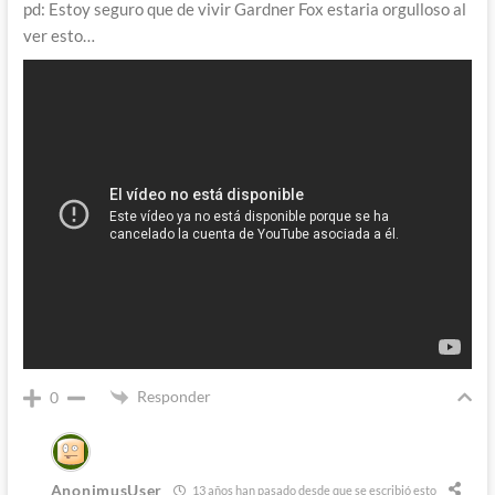
pd: Estoy seguro que de vivir Gardner Fox estaria orgulloso al
ver esto…
Responder
0
AnonimusUser
13 años han pasado desde que se escribió esto