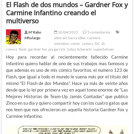
El Flash de dos mundos – Gardner Fox y
Carmine Infantino creando el
multiverso
M'Rabo
10/04/2013
5 comentarios
Mhulargo
años 60
barry allen
carmine
infantino
cómic
comics
DC
dc
comics
flash
gardner fox
jay garrick
Julius Schwartz
superhéroes
Hoy para recordar al recientemente fallecido Carmine
Infantino quiero hablar de uno de sus trabajos mas famosos y
que además es uno de mis cómics favoritos, el numero 123 de
Flash, que igual a todo el mundo le suena más por el título del
mismo “El Flash de dos Mundos”. Hace ya más de veinte años
desde que lo leí por primera vez en aquel tomo enorme de “Las
Mejores Historias de Team-Up Jamás Contadas” que publico
Zinco en su día y quiero compartir hoy con los cuatro gatos que
nos leen que nos ofrecieron en aquella historia Gardner Fox y
Carmine Infantino.