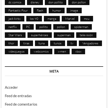
dc comics
disney
don pollito
don pollon
Fantastic Four
flash
humor
image
jack kirby
los 90
manga
Marvel
mcu
netflix
PC
pollito
pollon
spiderman
Star Wars
superhéroes
superman
televisión
thor
tiras
tuna
tunos
tv
Vengadores
videojuegos
webcomics
x-men
xbox
META
Acceder
Feed de entradas
Feed de comentarios