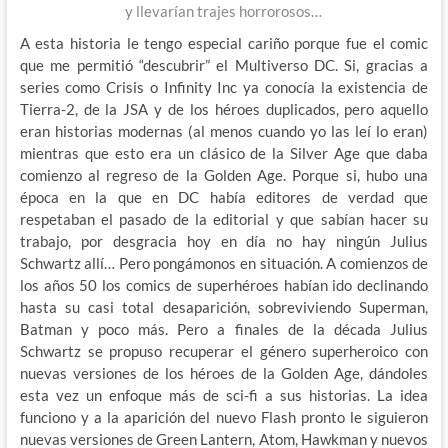
y llevarían trajes horrorosos…
A esta historia le tengo especial cariño porque fue el comic
que me permitió “descubrir” el Multiverso DC. Si, gracias a
series como Crisis o Infinity Inc ya conocía la existencia de
Tierra-2, de la JSA y de los héroes duplicados, pero aquello
eran historias modernas (al menos cuando yo las leí lo eran)
mientras que esto era un clásico de la Silver Age que daba
comienzo al regreso de la Golden Age. Porque si, hubo una
época en la que en DC había editores de verdad que
respetaban el pasado de la editorial y que sabían hacer su
trabajo, por desgracia hoy en día no hay ningún Julius
Schwartz allí… Pero pongámonos en situación. A comienzos de
los años 50 los comics de superhéroes habían ido declinando
hasta su casi total desaparición, sobreviviendo Superman,
Batman y poco más. Pero a finales de la década Julius
Schwartz se propuso recuperar el género superheroico con
nuevas versiones de los héroes de la Golden Age, dándoles
esta vez un enfoque más de sci-fi a sus historias. La idea
funciono y a la aparición del nuevo Flash pronto le siguieron
nuevas versiones de Green Lantern, Atom, Hawkman y nuevos