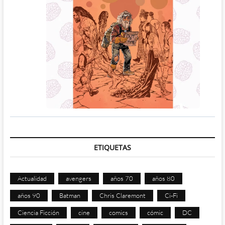
ETIQUETAS
Actualidad
avengers
años 70
años 80
años 90
Batman
Chris Claremont
Ci-Fi
Ciencia Ficción
cine
comics
cómic
DC