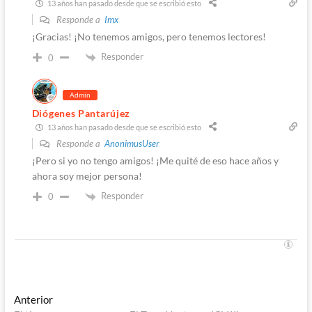
13 años han pasado desde que se escribió esto
Responde a
Imx
¡Gracias! ¡No tenemos amigos, pero tenemos lectores!
Responder
0
Admin
Diógenes Pantarújez
13 años han pasado desde que se escribió esto
Responde a
AnonimusUser
¡Pero si yo no tengo amigos! ¡Me quité de eso hace años y
ahora soy mejor persona!
Responder
0
Navegación
Entrada
Anterior