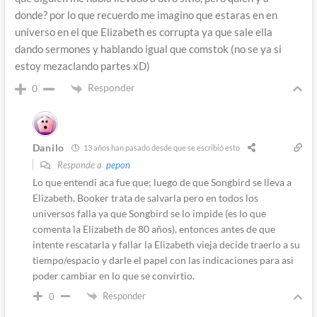
donde? por lo que recuerdo me imagino que estaras en en
universo en el que Elizabeth es corrupta ya que sale ella
dando sermones y hablando igual que comstok (no se ya si
estoy mezaclando partes xD)
Responder
0
Danilo
13 años han pasado desde que se escribió esto
Responde a
pepon
Lo que entendi aca fue que; luego de que Songbird se lleva a
Elizabeth, Booker trata de salvarla pero en todos los
universos falla ya que Songbird se lo impide (es lo que
comenta la Elizabeth de 80 años), entonces antes de que
intente rescatarla y fallar la Elizabeth vieja decide traerlo a su
tiempo/espacio y darle el papel con las indicaciones para asi
poder cambiar en lo que se convirtio.
Responder
0