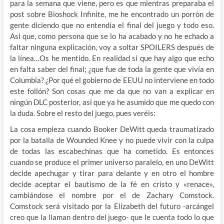
para la semana que viene, pero es que mientras preparaba el
post sobre Bioshock Infinite, me he encontrado un porrón de
gente diciendo que no entendía el final del juego y todo eso.
Asi que, como persona que se lo ha acabado y no he echado a
faltar ninguna explicación, voy a soltar SPOILERS después de
la línea…
Os he mentido. En realidad si que hay algo que echo
en falta saber del final; ¿que fue de toda la gente que vivía en
Columbia? ¿Por qué el gobierno de EEUU no interviene en todo
este follón? Son cosas que me da que no van a explicar en
ningún DLC posterior, asi que ya he asumido que me quedo con
la duda. Sobre el resto del juego, pues veréis:
La cosa empieza cuando Booker DeWitt queda traumatizado
por la batalla de Wounded Knee y no puede vivir con la culpa
de todas las escabechinas que ha cometido. Es entonces
cuando se produce el primer universo paralelo, en uno DeWitt
decide apechugar y tirar para delante y en otro el hombre
decide aceptar el bautismo de la fé en cristo y «renace»,
cambiándose el nombre por el de Zachary Comstock.
Comstock será visitado por la Elizabeth del futuro -arcángel
creo que la llaman dentro del juego- que le cuenta todo lo que