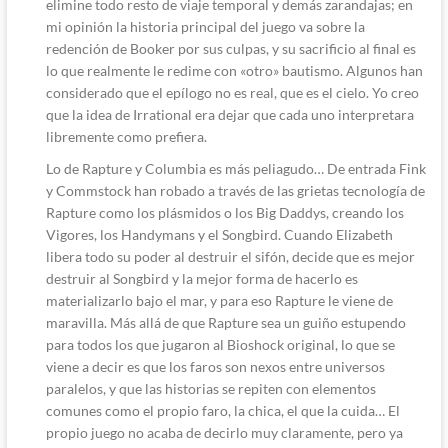
elimine todo resto de viaje temporal y demás zarandajas; en
mi opinión la historia principal del juego va sobre la
redención de Booker por sus culpas, y su sacrificio al final es
lo que realmente le redime con «otro» bautismo. Algunos han
considerado que el epílogo no es real, que es el cielo. Yo creo
que la idea de Irrational era dejar que cada uno interpretara
libremente como prefiera.
Lo de Rapture y Columbia es más peliagudo… De entrada Fink
y Commstock han robado a través de las grietas tecnología de
Rapture como los plásmidos o los Big Daddys, creando los
Vigores, los Handymans y el Songbird. Cuando Elizabeth
libera todo su poder al destruir el sifón, decide que es mejor
destruir al Songbird y la mejor forma de hacerlo es
materializarlo bajo el mar, y para eso Rapture le viene de
maravilla. Más allá de que Rapture sea un guiño estupendo
para todos los que jugaron al Bioshock original, lo que se
viene a decir es que los faros son nexos entre universos
paralelos, y que las historias se repiten con elementos
comunes como el propio faro, la chica, el que la cuida… El
propio juego no acaba de decirlo muy claramente, pero ya