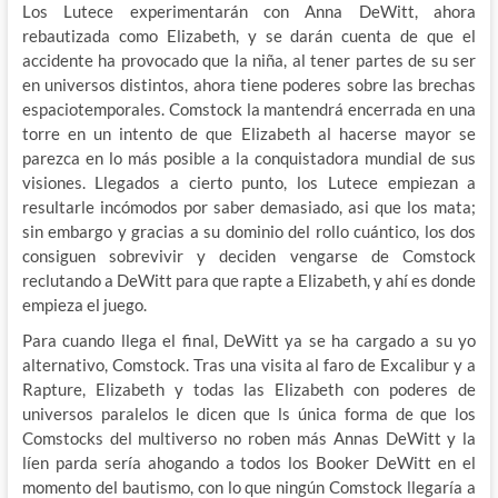
Los Lutece experimentarán con Anna DeWitt, ahora
rebautizada como Elizabeth, y se darán cuenta de que el
accidente ha provocado que la niña, al tener partes de su ser
en universos distintos, ahora tiene poderes sobre las brechas
espaciotemporales. Comstock la mantendrá encerrada en una
torre en un intento de que Elizabeth al hacerse mayor se
parezca en lo más posible a la conquistadora mundial de sus
visiones. Llegados a cierto punto, los Lutece empiezan a
resultarle incómodos por saber demasiado, asi que los mata;
sin embargo y gracias a su dominio del rollo cuántico, los dos
consiguen sobrevivir y deciden vengarse de Comstock
reclutando a DeWitt para que rapte a Elizabeth, y ahí es donde
empieza el juego.
Para cuando llega el final, DeWitt ya se ha cargado a su yo
alternativo, Comstock. Tras una visita al faro de Excalibur y a
Rapture, Elizabeth y todas las Elizabeth con poderes de
universos paralelos le dicen que ls única forma de que los
Comstocks del multiverso no roben más Annas DeWitt y la
líen parda sería ahogando a todos los Booker DeWitt en el
momento del bautismo, con lo que ningún Comstock llegaría a