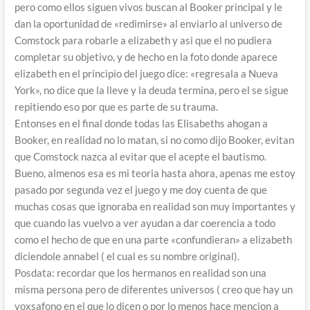
pero como ellos siguen vivos buscan al Booker principal y le
dan la oportunidad de «redimirse» al enviarlo al universo de
Comstock para robarle a elizabeth y asi que el no pudiera
completar su objetivo, y de hecho en la foto donde aparece
elizabeth en el principio del juego dice: «regresala a Nueva
York», no dice que la lleve y la deuda termina, pero el se sigue
repitiendo eso por que es parte de su trauma.
Entonses en el final donde todas las Elisabeths ahogan a
Booker, en realidad no lo matan, si no como dijo Booker, evitan
que Comstock nazca al evitar que el acepte el bautismo.
Bueno, almenos esa es mi teoria hasta ahora, apenas me estoy
pasado por segunda vez el juego y me doy cuenta de que
muchas cosas que ignoraba en realidad son muy importantes y
que cuando las vuelvo a ver ayudan a dar coerencia a todo
como el hecho de que en una parte «confundieran» a elizabeth
diciendole annabel ( el cual es su nombre original).
Posdata: recordar que los hermanos en realidad son una
misma persona pero de diferentes universos ( creo que hay un
voxsafono en el que lo dicen o por lo menos hace mencion a