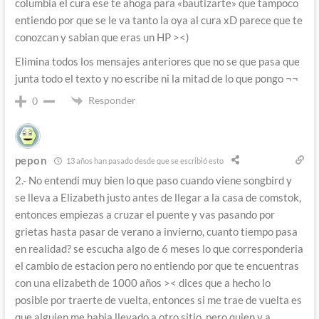
columbia el cura ese te ahoga para «bautizarte» que tampoco
entiendo por que se le va tanto la oya al cura xD parece que te
conozcan y sabian que eras un HP ><)
Elimina todos los mensajes anteriores que no se que pasa que
junta todo el texto y no escribe ni la mitad de lo que pongo ¬¬
Responder
0
pepon
13 años han pasado desde que se escribió esto
2.- No entendi muy bien lo que paso cuando viene songbird y
se lleva a Elizabeth justo antes de llegar a la casa de comstok,
entonces empiezas a cruzar el puente y vas pasando por
grietas hasta pasar de verano a invierno, cuanto tiempo pasa
en realidad? se escucha algo de 6 meses lo que corresponderia
el cambio de estacion pero no entiendo por que te encuentras
con una elizabeth de 1000 años >< dices que a hecho lo
posible por traerte de vuelta, entonces si me trae de vuelta es
que alguien me habia llevado a otro sitio, pero quien y a