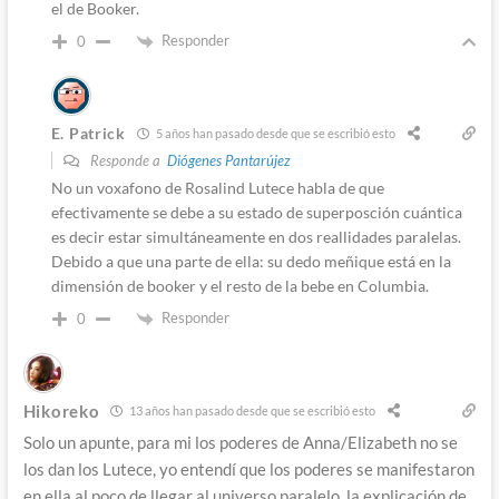
el de Booker.
Responder
0
E. Patrick
5 años han pasado desde que se escribió esto
Responde a
Diógenes Pantarújez
No un voxafono de Rosalind Lutece habla de que
efectivamente se debe a su estado de superposción cuántica
es decir estar simultáneamente en dos reallidades paralelas.
Debido a que una parte de ella: su dedo meñique está en la
dimensión de booker y el resto de la bebe en Columbia.
Responder
0
Hikoreko
13 años han pasado desde que se escribió esto
Solo un apunte, para mi los poderes de Anna/Elizabeth no se
los dan los Lutece, yo entendí que los poderes se manifestaron
en ella al poco de llegar al universo paralelo, la explicación de