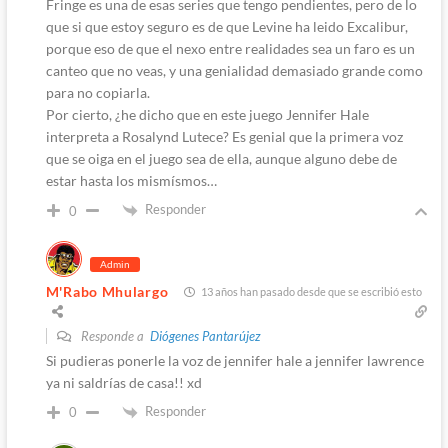
Fringe es una de esas series que tengo pendientes, pero de lo
que si que estoy seguro es de que Levine ha leido Excalibur,
porque eso de que el nexo entre realidades sea un faro es un
canteo que no veas, y una genialidad demasiado grande como
para no copiarla.
Por cierto, ¿he dicho que en este juego Jennifer Hale
interpreta a Rosalynd Lutece? Es genial que la primera voz
que se oiga en el juego sea de ella, aunque alguno debe de
estar hasta los mismísmos…
Responder
0
Admin
M'Rabo Mhulargo
13 años han pasado desde que se escribió esto
Responde a
Diógenes Pantarújez
Si pudieras ponerle la voz de jennifer hale a jennifer lawrence
ya ni saldrías de casa!! xd
Responder
0