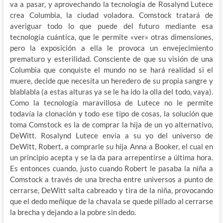
va a pasar, y aprovechando la tecnología de Rosalynd Lutece
crea Columbia, la ciudad voladora. Comstock tratará de
averiguar todo lo que puede del futuro mediante esa
tecnología cuántica, que le permite «ver» otras dimensiones,
pero la exposición a ella le provoca un envejecimiento
prematuro y esterilidad. Consciente de que su visión de una
Columbia que conquiste el mundo no se hará realidad si el
muere, decide que necesita un heredero de su propia sangre y
blablabla (a estas alturas ya se le ha ido la olla del todo, vaya).
Como la tecnología maravillosa de Lutece no le permite
todavía la clonación y todo ese tipo de cosas, la solución que
toma Comstock es la de comprar la hija de un yo alternativo,
DeWitt. Rosalynd Lutece envía a su yo del universo de
DeWitt, Robert, a comprarle su hija Anna a Booker, el cual en
un principio acepta y se la da para arrepentirse a última hora.
Es entonces cuando, justo cuando Robert le pasaba la niña a
Comstock a través de una brecha entre universos a punto de
cerrarse, DeWitt salta cabreado y tira de la niña, provocando
que el dedo meñique de la chavala se quede pillado al cerrarse
la brecha y dejando a la pobre sin dedo.