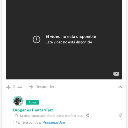
Responder
0
Autor
Diógenes Pantarújez
13 años han pasado desde que se escribió esto
Responde a
AnonimusUser