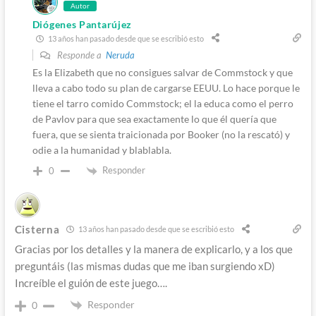
Autor
Diógenes Pantarújez
13 años han pasado desde que se escribió esto
Responde a
Neruda
Es la Elizabeth que no consigues salvar de Commstock y que
lleva a cabo todo su plan de cargarse EEUU. Lo hace porque le
tiene el tarro comido Commstock; el la educa como el perro
de Pavlov para que sea exactamente lo que él quería que
fuera, que se sienta traicionada por Booker (no la rescató) y
odie a la humanidad y blablabla.
Responder
0
Cisterna
13 años han pasado desde que se escribió esto
Gracias por los detalles y la manera de explicarlo, y a los que
preguntáis (las mismas dudas que me iban surgiendo xD)
Increíble el guión de este juego….
Responder
0