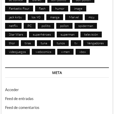
Fantastic Four
flash
humor
image
jack kirby
los 90
manga
Marvel
mcu
netflix
PC
pollito
pollon
spiderman
Star Wars
superhéroes
superman
televisión
thor
tiras
tuna
tunos
tv
Vengadores
videojuegos
webcomics
x-men
xbox
META
Acceder
Feed de entradas
Feed de comentarios