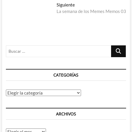
de
Entrada
Siguiente
entradas
siguiente:
La semana de los Memes Memos 03
Buscar
…
CATEGORÍAS
Categorías
ARCHIVOS
Archivos