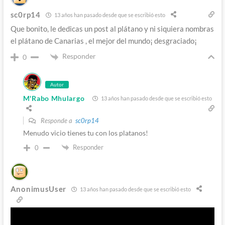
sc0rp14
13 años han pasado desde que se escribió esto
Que bonito, le dedicas un post al plátano y ni siquiera nombras
el plátano de Canarias , el mejor del mundo¡ desgraciado¡
Responder
0
Autor
M'Rabo Mhulargo
13 años han pasado desde que se escribió esto
Responde a
sc0rp14
Menudo vicio tienes tu con los platanos!
Responder
0
AnonimusUser
13 años han pasado desde que se escribió esto