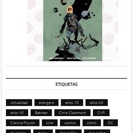
ETIQUETAS
Actualidad
avengers
años 70
años 80
años 90
Batman
Chris Claremont
Ci-Fi
Ciencia Ficción
cine
comics
cómic
DC
dc comics
disney
don pollito
don pollon