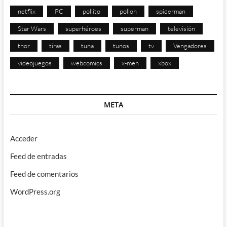
netflix
PC
pollito
pollon
spiderman
Star Wars
superhéroes
superman
televisión
thor
tiras
tuna
tunos
tv
Vengadores
videojuegos
webcomics
x-men
xbox
META
Acceder
Feed de entradas
Feed de comentarios
WordPress.org