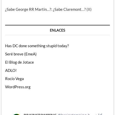
¿Sabe George RR Martin…?: ¿Sabe Claremont…? (II)
ENLACES
Has DC done something stupid today?
Seré breve (EmeA)
El Blog de Jotace
ADLO!
Rocío Vega
WordPress.org