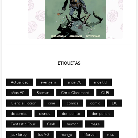
ETIQUETAS
Actualidad
avengers
años 70
años 80
años 90
Batman
Chris Claremont
Ci-Fi
Ciencia Ficción
cine
comics
cómic
DC
dc comics
disney
don pollito
don pollon
Fantastic Four
flash
humor
image
jack kirby
los 90
manga
Marvel
mcu