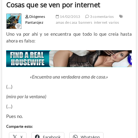
Cosas que se ven por internet
Diógenes
14/02/2013
3 comentarios
Pantarújez
amas de casa
banners
internet
varios
Uno va por ahí y se encuentra que todo lo que creía hasta
ahora es falso:
«Encuentra una verdadera ama de casa.»
(…)
(miro por la ventana)
(…)
Pues no.
Comparte esto:
X
Facebook
WhatsApp