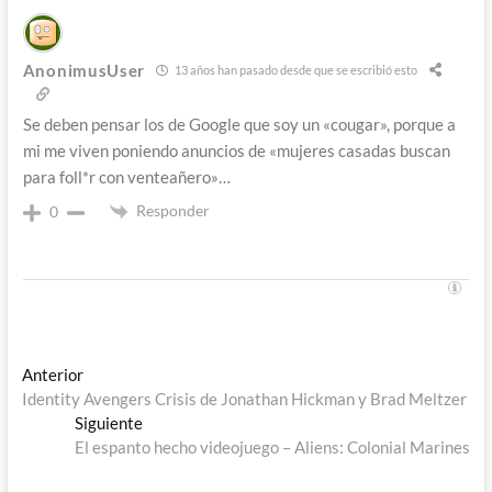
AnonimusUser
13 años han pasado desde que se escribió esto
Se deben pensar los de Google que soy un «cougar», porque a
mi me viven poniendo anuncios de «mujeres casadas buscan
para foll*r con venteañero»…
Responder
0
Navegación
Entrada
Anterior
anterior:
Identity Avengers Crisis de Jonathan Hickman y Brad Meltzer
de
Entrada
Siguiente
entradas
siguiente:
El espanto hecho videojuego – Aliens: Colonial Marines