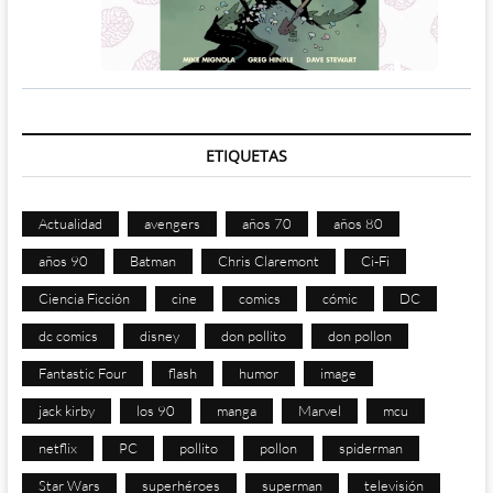
ETIQUETAS
Actualidad
avengers
años 70
años 80
años 90
Batman
Chris Claremont
Ci-Fi
Ciencia Ficción
cine
comics
cómic
DC
dc comics
disney
don pollito
don pollon
Fantastic Four
flash
humor
image
jack kirby
los 90
manga
Marvel
mcu
netflix
PC
pollito
pollon
spiderman
Star Wars
superhéroes
superman
televisión