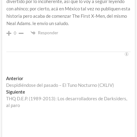
divertido por lo incoherente, así que lo voy a seguir leyendo
con ahínco; por cierto, acá en México tal vez no publiquen esta
historia pero acaba de comenzar The First X-Men, del mismo
Neal Adams. le envío un saludo.
Responder
0
Navegación
Entrada
Anterior
anterior:
Despidiéndose del pasado – El Tuno Nocturno (CXLIV)
de
Entrada
Siguiente
entradas
siguiente:
THQ D.E.P. (1989-2013): Los desarrolladores de Darksiders,
al paro