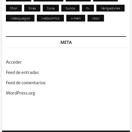
thor
tiras
tuna
tunos
tv
Vengadores
videojuegos
webcomics
x-men
xbox
META
Acceder
Feed de entradas
Feed de comentarios
WordPress.org