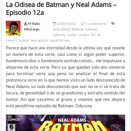
La Odisea de Batman y Neal Adams –
Episodio 12a
M'Rabo
23/01/2013
1 comentario
Mhulargo
Actualidad
Batman
batman
odyssey
cómic
comics
DC
dc
comics
humor
neal adams
superhéroes
Parece que hace una eternidad desde la ultima vez que reseñe
un numero de esta serie, casi como si algún poder superior,
llamémoslo dios o llamémoslo sentido común… me impulsase a
alejarme de esta serie. Pero ya que quedan solo dos números
para terminar sería una pena no analizar el final de esta
pintoresca serie en la que hemos visto un lado desconocido de
Neal Adams, un lado desconocido que aun no se si se trata de
locura, de genialidad o de un grandísimo y extraño sentido del
humor. Así que vayamos al grano y veamos que nos depara
este penúltimo episodio de Batman: Odyssey.