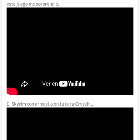
este juego me sorprendio…
El Skyrim con armas( o en tu cara Crytek)…