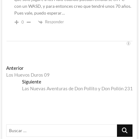
con un WASD, y para entonces creo que tendré unos 70 años.
Pues vale, puedo esperar…
Responder
0
Navegación
Entrada
Anterior
anterior:
Los Huevos Duros 09
de
Entrada
Siguiente
entradas
siguiente:
Las Nuevas Aventuras de Don Pollito y Don Pollón 231
Buscar
…