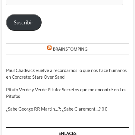
de
correo
electrónico
Suscribir
BRAINSTOMPING
Paul Chadwick vuelve a recordarnos lo que nos hace humanos
en Concrete: Stars Over Sand
Pitufo Verde y Verde Pitufo: Secretos que me encontré en Los
Pitufos
¿Sabe George RR Martin…?: ¿Sabe Claremont…? (II)
ENLACES