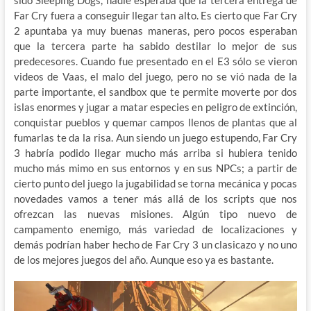
sido Sleeping Dogs, nadie esperaba que la tercera entrega de
Far Cry fuera a conseguir llegar tan alto. Es cierto que Far Cry
2 apuntaba ya muy buenas maneras, pero pocos esperaban
que la tercera parte ha sabido destilar lo mejor de sus
predecesores. Cuando fue presentado en el E3 sólo se vieron
videos de Vaas, el malo del juego, pero no se vió nada de la
parte importante, el sandbox que te permite moverte por dos
islas enormes y jugar a matar especies en peligro de extinción,
conquistar pueblos y quemar campos llenos de plantas que al
fumarlas te da la risa. Aun siendo un juego estupendo, Far Cry
3 habría podido llegar mucho más arriba si hubiera tenido
mucho más mimo en sus entornos y en sus NPCs; a partir de
cierto punto del juego la jugabilidad se torna mecánica y pocas
novedades vamos a tener más allá de los scripts que nos
ofrezcan las nuevas misiones. Algún tipo nuevo de
campamento enemigo, más variedad de localizaciones y
demás podrían haber hecho de Far Cry 3 un clasicazo y no uno
de los mejores juegos del año. Aunque eso ya es bastante.