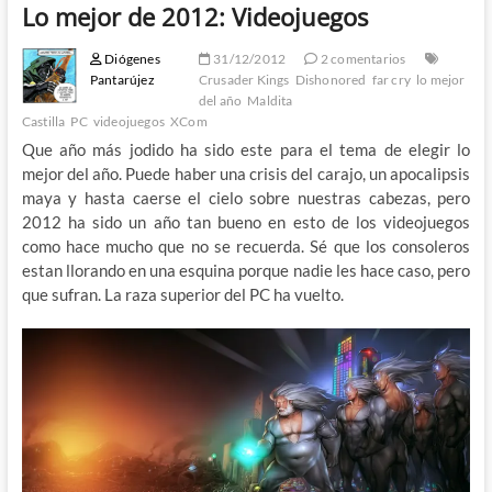
Lo mejor de 2012: Videojuegos
Diógenes
31/12/2012
2 comentarios
Pantarújez
Crusader Kings
Dishonored
far cry
lo mejor
del año
Maldita
Castilla
PC
videojuegos
XCom
Que año más jodido ha sido este para el tema de elegir lo
mejor del año. Puede haber una crisis del carajo, un apocalipsis
maya y hasta caerse el cielo sobre nuestras cabezas, pero
2012 ha sido un año tan bueno en esto de los videojuegos
como hace mucho que no se recuerda. Sé que los consoleros
estan llorando en una esquina porque nadie les hace caso, pero
que sufran. La raza superior del PC ha vuelto.