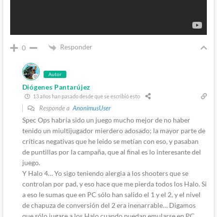
Responder
0
Autor
Diógenes Pantarújez
13 años han pasado desde que se escribió esto
Responde a
AnonimusUser
Spec Ops habría sido un juego mucho mejor de no haber
tenido un miultijugador mierdero adosado; la mayor parte de
críticas negativas que he leido se metían con eso, y pasaban
de puntillas por la campaña, que al final es lo interesante del
juego.
Y Halo 4… Yo sigo teniendo alergia a los shooters que se
controlan por pad, y eso hace que me pierda todos los Halo. Si
a eso le sumas que en PC sólo han salido el 1 y el 2, y el nivel
de chapuza de conversión del 2 era inenarrable… Digamos
que sólo jugare a los Halo cuando puedan emularse en PC