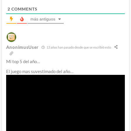
2
COMMENTS
más antiguos
AnonimusUser
13 años han pasado desde que se escribió esto
Mi top 5 del año…
El juego mas suvestimado del año…