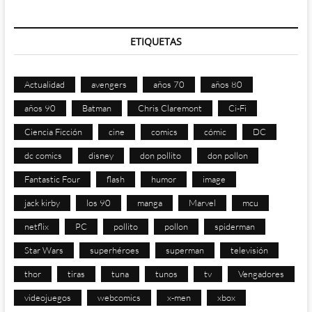
ETIQUETAS
Actualidad
avengers
años 70
años 80
años 90
Batman
Chris Claremont
Ci-Fi
Ciencia Ficción
cine
comics
cómic
DC
dc comics
disney
don pollito
don pollon
Fantastic Four
flash
humor
image
jack kirby
los 90
manga
Marvel
mcu
netflix
PC
pollito
pollon
spiderman
Star Wars
superhéroes
superman
televisión
thor
tiras
tuna
tunos
tv
Vengadores
videojuegos
webcomics
x-men
xbox