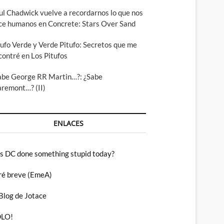
ul Chadwick vuelve a recordarnos lo que nos
ce humanos en Concrete: Stars Over Sand
tufo Verde y Verde Pitufo: Secretos que me
contré en Los Pitufos
abe George RR Martin…?: ¿Sabe
aremont…? (II)
ENLACES
s DC done something stupid today?
ré breve (EmeA)
 Blog de Jotace
LO!