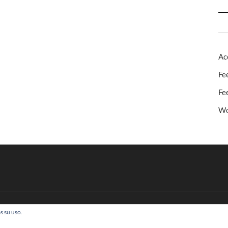
Ac
Fe
Fe
Wo
s su uso.
 Todos los derechos reservados