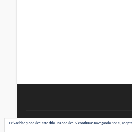
BRAINSTOMPING
Privacidad y cookies: este sitio usa cookies. Si continúas navegando por él, acepta
| Diseñado por:
Theme Freesia
|
WordPress
| ©