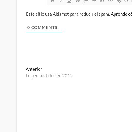
{}
Este sitio usa Akismet para reducir el spam.
Aprende có
0
COMMENTS
Navegación
Entrada
Anterior
anterior:
Lo peor del cine en 2012
de
entradas