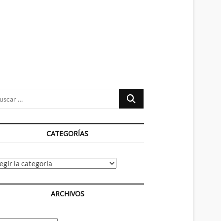
n
ú
Buscar
…
CATEGORÍAS
tegorías
ARCHIVOS