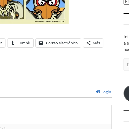
Ar
In
it
Tumblr
Correo electrónico
Más
a 
nu
Di
de
co
el
Login