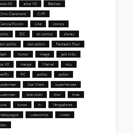
años 80
años 90
Batman
Chris Claremont
Ci-Fi
Ciencia Ficción
cine
comics
cómic
DC
dc comics
disney
don pollito
don pollon
Fantastic Four
flash
humor
image
jack kirby
los 90
manga
Marvel
mcu
netflix
PC
pollito
pollon
spiderman
Star Wars
superhéroes
superman
televisión
thor
tiras
tuna
tunos
tv
Vengadores
videojuegos
webcomics
x-men
xbox