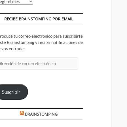
chivos
RECIBE BRAINSTOMPING POR EMAIL
troduce tu correo electrónico para suscribirte
este Brainstomping y recibir notificaciones de
evas entradas.
rección
rreo
ectrónico
Suscribir
BRAINSTOMPING