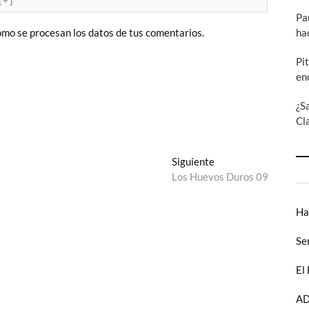
[+]
Pa
ha
mo se procesan los datos de tus comentarios.
Pi
en
¿S
Cl
Entrada
Siguiente
siguiente:
Los Huevos Duros 09
Ha
Se
El
AD