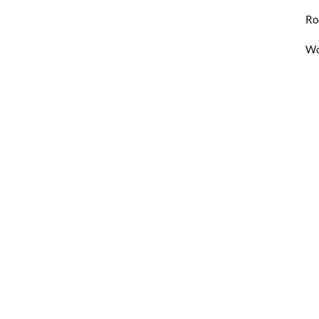
Ro
Wo