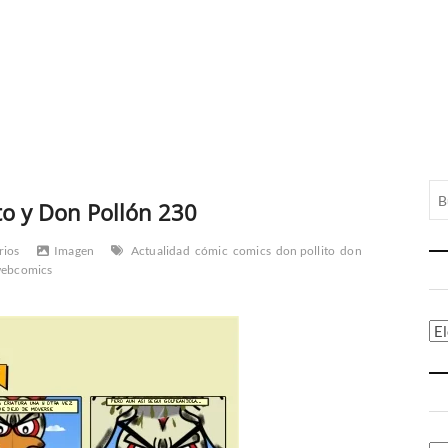
to y Don Pollón 230
rios
Imagen
Actualidad
cómic
comics
don pollito
don
ebcomics
Ca