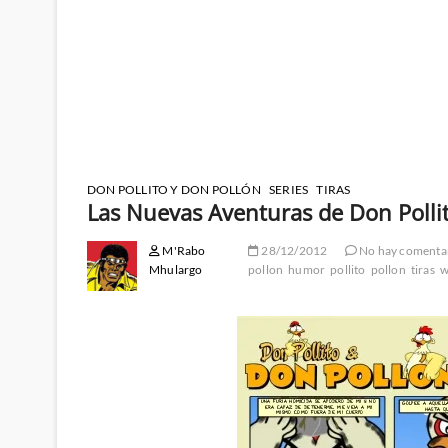
DON POLLITO Y DON POLLÓN
SERIES
TIRAS
Las Nuevas Aventuras de Don Polli
M'Rabo
28/12/2012
No hay comenta
Mhulargo
pollon
humor
pollito
pollon
tiras
w