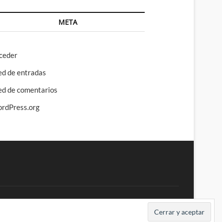
META
ceder
ed de entradas
ed de comentarios
rdPress.org