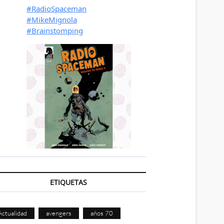
ETIQUETAS
Actualidad
avengers
años 70