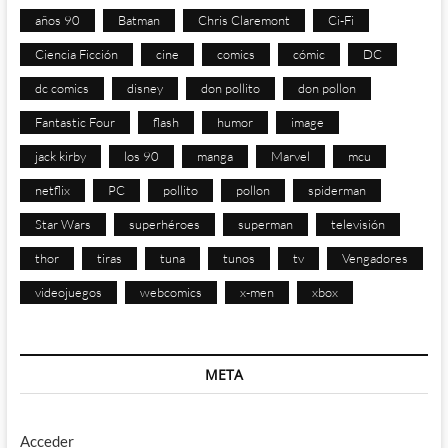
años 90
Batman
Chris Claremont
Ci-Fi
Ciencia Ficción
cine
comics
cómic
DC
dc comics
disney
don pollito
don pollon
Fantastic Four
flash
humor
image
jack kirby
los 90
manga
Marvel
mcu
netflix
PC
pollito
pollon
spiderman
Star Wars
superhéroes
superman
televisión
thor
tiras
tuna
tunos
tv
Vengadores
videojuegos
webcomics
x-men
xbox
META
Acceder