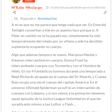
Admin
M'Rabo Mhulargo
13 años han pasado desde que se escribió esto
Responde a
AnonimusUser
A mi es que no me parece que tenga nada que ver. En Emerald
Twilight convertian a Hal en un asesino loco porque si. A
Peter en cambio no le ha pasado eso, simplemente ha sido
temporalmente derrotado por un villano y este ha decidido
suplantarle ocupando su cuerpo.
Algo que ademas tampoco es nuevo. Mariposa Mental y
Kwanon intercambiaron cuerpos, Emma Frost ha
intercambiado cuerpos con Tormenta y con el Hombre de
Hielo. En los 4 Fantásticos tuvimos durante una temporada a
Reed Richards atrapado en el cuerpo del Dr Muerte, y Craneo
Rojo ocupo una vez el cuerpo del capitan America. En el
universo Ultimate Spiderman ya sufrió un intercambio de
cuerpos con Lobezno, y si nos vamos a la animación tenemos
aquel episodio de la Justice League Unlimited en el que les
sucedía esto mismo a Lex Luthor y Flash…