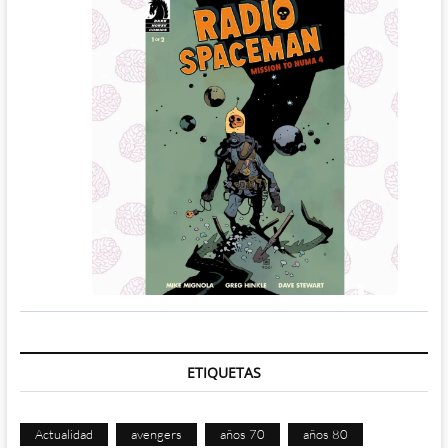
ETIQUETAS
Actualidad
avengers
años 70
años 80