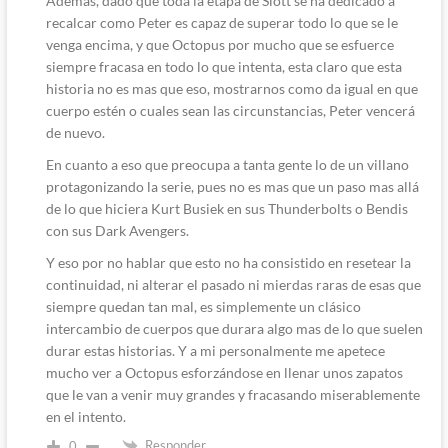
Ademas, dado que toda la etapa de Slott se ha dedicado a
recalcar como Peter es capaz de superar todo lo que se le
venga encima, y que Octopus por mucho que se esfuerce
siempre fracasa en todo lo que intenta, esta claro que esta
historia no es mas que eso, mostrarnos como da igual en que
cuerpo estén o cuales sean las circunstancias, Peter vencerá
de nuevo.
En cuanto a eso que preocupa a tanta gente lo de un villano
protagonizando la serie, pues no es mas que un paso mas allá
de lo que hiciera Kurt Busiek en sus Thunderbolts o Bendis
con sus Dark Avengers.
Y eso por no hablar que esto no ha consistido en resetear la
continuidad, ni alterar el pasado ni mierdas raras de esas que
siempre quedan tan mal, es simplemente un clásico
intercambio de cuerpos que durara algo mas de lo que suelen
durar estas historias. Y a mi personalmente me apetece
mucho ver a Octopus esforzándose en llenar unos zapatos
que le van a venir muy grandes y fracasando miserablemente
en el intento.
Responder
0