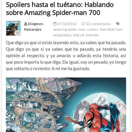
Spoilers hasta el tuétano: Hablando
sobre Amazing Spider-man 700
Diógenes
27/12/2012
12 comentarios
Pantarújez
amazing spider-man
comics
Dan Slott
fans
enajenados
Marvel
muertes
Que digo yo que si estás leyendo esto, ya sabes que ha pasado.
Que digo yo que si ya sabes que ha pasado, ya tendrás una
opinión al respecto, y ya amarás u odiarás esta historia, asi
que poco importa lo que diga. Da igual, soy un pesado, yo tengo
que soltarlo o reviento: A mí me ha gustado.