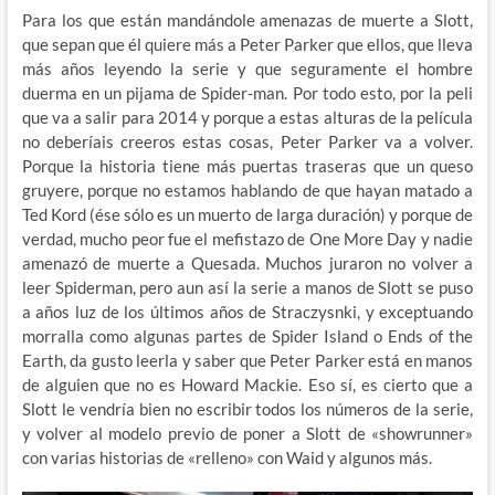
Para los que están mandándole amenazas de muerte a Slott,
que sepan que él quiere más a Peter Parker que ellos, que lleva
más años leyendo la serie y que seguramente el hombre
duerma en un pijama de Spider-man. Por todo esto, por la peli
que va a salir para 2014 y porque a estas alturas de la película
no deberíais creeros estas cosas, Peter Parker va a volver.
Porque la historia tiene más puertas traseras que un queso
gruyere, porque no estamos hablando de que hayan matado a
Ted Kord (ése sólo es un muerto de larga duración) y porque de
verdad, mucho peor fue el mefistazo de One More Day y nadie
amenazó de muerte a Quesada. Muchos juraron no volver a
leer Spiderman, pero aun así la serie a manos de Slott se puso
a años luz de los últimos años de Straczysnki, y exceptuando
morralla como algunas partes de Spider Island o Ends of the
Earth, da gusto leerla y saber que Peter Parker está en manos
de alguien que no es Howard Mackie. Eso sí, es cierto que a
Slott le vendría bien no escribir todos los números de la serie,
y volver al modelo previo de poner a Slott de «showrunner»
con varias historias de «relleno» con Waid y algunos más.