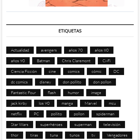
ETIQUETAS
Actualidad
avengers
años 70
años 80
años 90
Batman
Chris Claremont
Ci-Fi
Ciencia Ficción
cine
comics
cómic
DC
dc comics
disney
don pollito
don pollon
Fantastic Four
flash
humor
image
jack kirby
los 90
manga
Marvel
mcu
netflix
PC
pollito
pollon
spiderman
Star Wars
superhéroes
superman
televisión
thor
tiras
tuna
tunos
tv
Vengadores