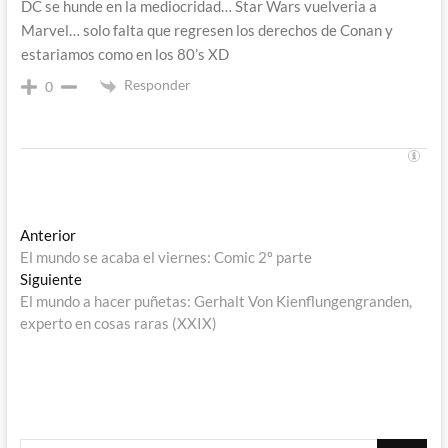
DC se hunde en la mediocridad… Star Wars vuelveria a
Marvel… solo falta que regresen los derechos de Conan y
estariamos como en los 80’s XD
Responder
0
Navegación
Entrada
Anterior
anterior:
El mundo se acaba el viernes: Comic 2º parte
de
Entrada
Siguiente
entradas
siguiente:
El mundo a hacer puñetas: Gerhalt Von Kienflungengranden,
experto en cosas raras (XXIX)