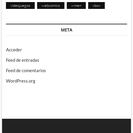
videojuegos
webcomics
x-men
xbox
META
Acceder
Feed de entradas
Feed de comentarios
WordPress.org