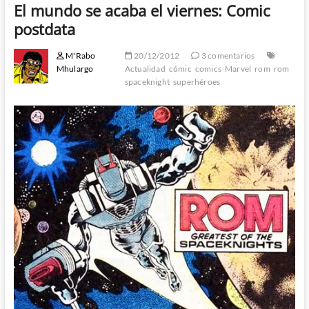
El mundo se acaba el viernes: Comic
postdata
M'Rabo
20/12/2012
3 comentarios
Mhulargo
Actualidad
cómic
comics
Marvel
rom
rom
spaceknight
superhéroes