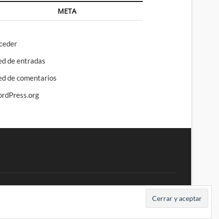
META
ceder
ed de entradas
ed de comentarios
rdPress.org