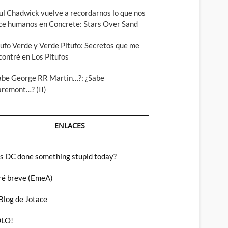
ul Chadwick vuelve a recordarnos lo que nos
ce humanos en Concrete: Stars Over Sand
tufo Verde y Verde Pitufo: Secretos que me
contré en Los Pitufos
abe George RR Martin…?: ¿Sabe
aremont…? (II)
ENLACES
s DC done something stupid today?
ré breve (EmeA)
 Blog de Jotace
LO!