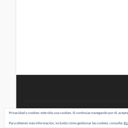
BRAINSTOMPING
Privacidad y cookies: este sitio usa cookies. Si continúas navegando por él, acepta
| Diseñado por:
Theme Freesia
|
WordPress
| ©
Para obtener más información, incluido cómo gestionar las cookies, consulta:
Po