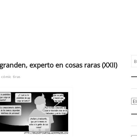
granden, experto en cosas raras (XXII)
cómic
tiras
Ca