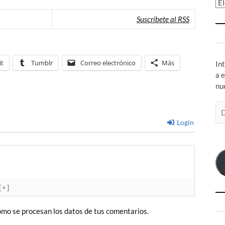
Ar
Suscríbete al RSS
it
Tumblr
Correo electrónico
Más
In
a 
nu
Di
de
Login
co
el
[+]
mo se procesan los datos de tus comentarios.