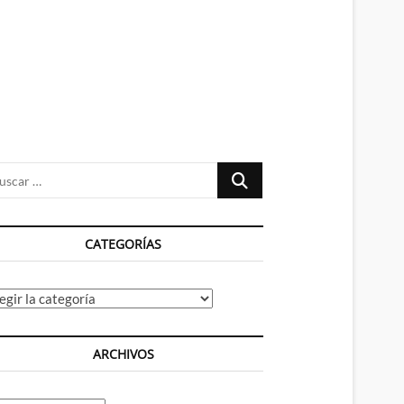
n
ú
Buscar
…
CATEGORÍAS
tegorías
ARCHIVOS