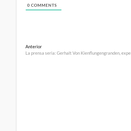
0
COMMENTS
Navegación
Entrada
Anterior
anterior:
La prensa seria: Gerhalt Von Kienflungengranden, expe
de
entradas