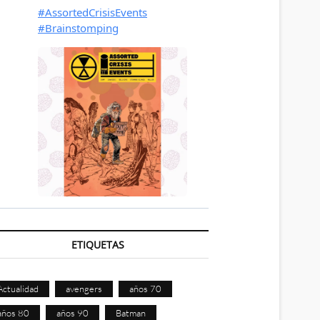
ETIQUETAS
Actualidad
avengers
años 70
años 80
años 90
Batman