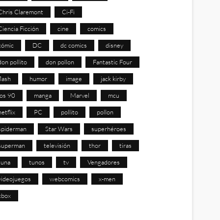
Chris Claremont
Ci-Fi
Ciencia Ficción
cine
comics
cómic
DC
dc comics
disney
don pollito
don pollon
Fantastic Four
flash
humor
image
jack kirby
los 90
manga
Marvel
mcu
netflix
PC
pollito
pollon
spiderman
Star Wars
superhéroes
superman
televisión
thor
tiras
tuna
tunos
tv
Vengadores
videojuegos
webcomics
x-men
xbox