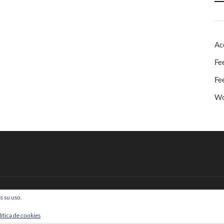
Ac
Fe
Fe
Wo
s su uso.
 Todos los derechos reservados
lítica de cookies