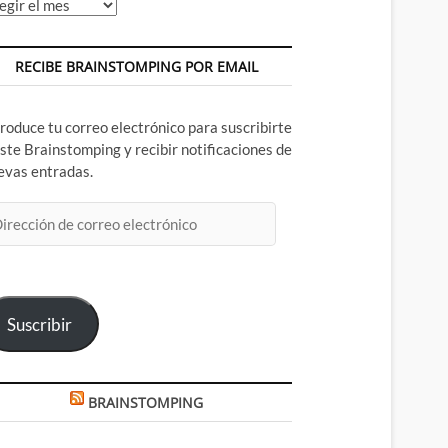
chivos
RECIBE BRAINSTOMPING POR EMAIL
troduce tu correo electrónico para suscribirte
este Brainstomping y recibir notificaciones de
evas entradas.
rección
rreo
ectrónico
Suscribir
BRAINSTOMPING