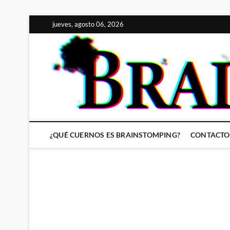
Saltar
jueves, agosto 06, 2026
al
contenido
¿QUÉ CUERNOS ES BRAINSTOMPING?
CONTACTO