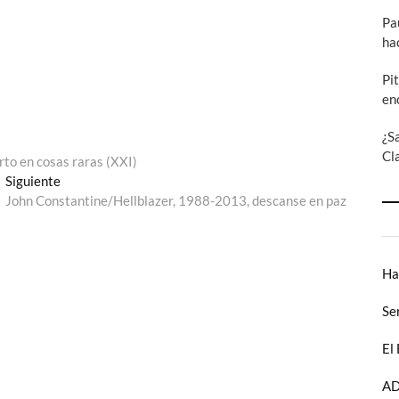
Pa
ha
Pi
en
¿S
Cl
rto en cosas raras (XXI)
Entrada
Siguiente
siguiente:
John Constantine/Hellblazer, 1988-2013, descanse en paz
Ha
Se
El
AD