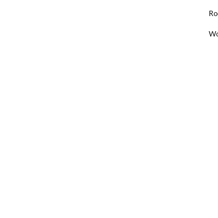
Ro
Wo