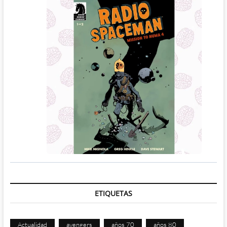
ETIQUETAS
Actualidad
avengers
años 70
años 80