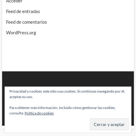
Acceder
Feed de entradas
Feed de comentarios
WordPress.org
Privacidad y cookies: este sitio usa cookies. Si continúas navegando por él,
aceptas su uso.
Para obtener más información, incluido cómo gestionar las cookies,
BRAINSTOMPING
| Diseñado por:
Theme Freesia
|
WordPress
| © Todos
consulta:
Política de cookies
los derechos reservados