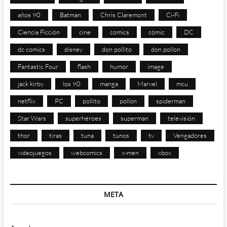
años 90
Batman
Chris Claremont
Ci-Fi
Ciencia Ficción
cine
comics
cómic
DC
dc comics
disney
don pollito
don pollon
Fantastic Four
flash
humor
image
jack kirby
los 90
manga
Marvel
mcu
netflix
PC
pollito
pollon
spiderman
Star Wars
superhéroes
superman
televisión
thor
tiras
tuna
tunos
tv
Vengadores
videojuegos
webcomics
x-men
xbox
META