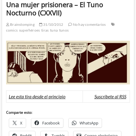
Una mujer prisionera – El Tuno
Nocturno (CXXVII)
Brainstomping
31/10/2012
No hay comentarios
comics
superhéroes
tiras
tuna
tunos
Lee esta tira desde el principio
Suscríbete al RSS
Comparte esto:
X
Facebook
WhatsApp
Reddit
Tumblr
Correo electrónico