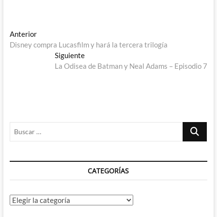
Navegación
Entrada
Anterior
anterior:
Disney compra Lucasfilm y hará la tercera trilogía
de
Entrada
Siguiente
entradas
siguiente:
La Odisea de Batman y Neal Adams – Episodio 7
Buscar
…
CATEGORÍAS
Categorías