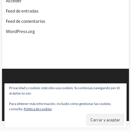
Acceder
Feed de entradas
Feed de comentarios
WordPress.org
Privacidad y cookies: este sitio usa cookies. Si continúas navegando por él,
aceptas su uso.
Para obtener más información, incluido cómo gestionar las cookies,
BRAINSTOMPING
| Diseñado por:
Theme Freesia
|
WordPress
| © Todos
consulta:
Política de cookies
los derechos reservados