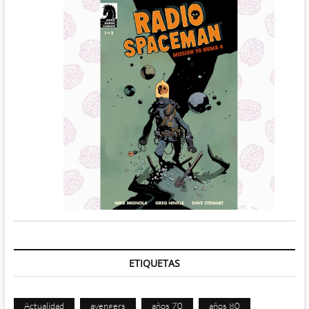
ETIQUETAS
Actualidad
avengers
años 70
años 80