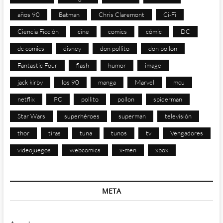
años 90
Batman
Chris Claremont
Ci-Fi
Ciencia Ficción
cine
comics
cómic
DC
dc comics
disney
don pollito
don pollon
Fantastic Four
flash
humor
image
jack kirby
los 90
manga
Marvel
mcu
netflix
PC
pollito
pollon
spiderman
Star Wars
superhéroes
superman
televisión
thor
tiras
tuna
tunos
tv
Vengadores
videojuegos
webcomics
x-men
xbox
META