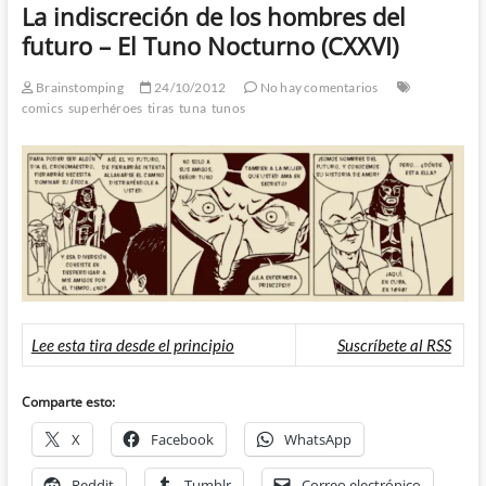
La indiscreción de los hombres del
futuro – El Tuno Nocturno (CXXVI)
Brainstomping
24/10/2012
No hay comentarios
comics
superhéroes
tiras
tuna
tunos
Lee esta tira desde el principio
Suscríbete al RSS
Comparte esto:
X
Facebook
WhatsApp
Reddit
Tumblr
Correo electrónico