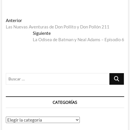
Navegación
Entrada
Anterior
anterior:
Las Nuevas Aventuras de Don Pollito y Don Pollón 211
de
Entrada
Siguiente
entradas
siguiente:
La Odisea de Batman y Neal Adams – Episodio 6
Buscar
…
CATEGORÍAS
Categorías