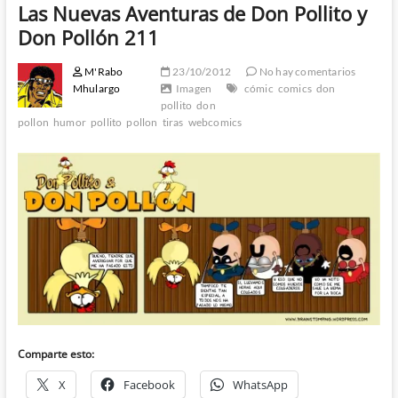
Las Nuevas Aventuras de Don Pollito y
Don Pollón 211
M'Rabo
23/10/2012
No hay comentarios
Mhulargo
Imagen
cómic
comics
don
pollito
don
pollon
humor
pollito
pollon
tiras
webcomics
Comparte esto:
X
Facebook
WhatsApp