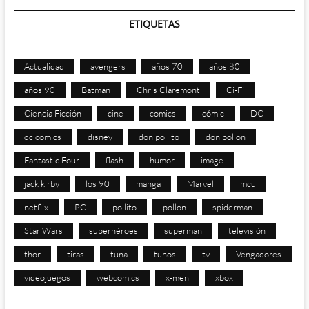
ETIQUETAS
Actualidad
avengers
años 70
años 80
años 90
Batman
Chris Claremont
Ci-Fi
Ciencia Ficción
cine
comics
cómic
DC
dc comics
disney
don pollito
don pollon
Fantastic Four
flash
humor
image
jack kirby
los 90
manga
Marvel
mcu
netflix
PC
pollito
pollon
spiderman
Star Wars
superhéroes
superman
televisión
thor
tiras
tuna
tunos
tv
Vengadores
videojuegos
webcomics
x-men
xbox