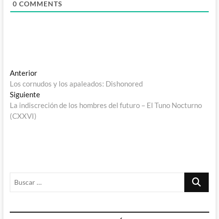
0
COMMENTS
Navegación
Entrada
Anterior
anterior:
Los cornudos y los apaleados: Dishonored
de
Entrada
Siguiente
entradas
siguiente:
La indiscreción de los hombres del futuro – El Tuno Nocturno
(CXXVI)
Buscar
…