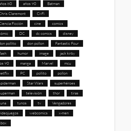
años 80
años 90
Batman
Chris Claremont
Ci-Fi
Ciencia Ficción
cine
comics
cómic
DC
dc comics
disney
don pollito
don pollon
Fantastic Four
flash
humor
image
jack kirby
los 90
manga
Marvel
mcu
netflix
PC
pollito
pollon
spiderman
Star Wars
superhéroes
superman
televisión
thor
tiras
tuna
tunos
tv
Vengadores
videojuegos
webcomics
x-men
xbox