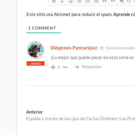
{}
Este sitio usa Akismet para reducir el spam.
Aprende có
1
COMMENT
Diógenes Pantarújez
13 años han pasado d
¡Lo mejor que puede pasar en esta serie e
Admin
Responder
0
Navegación
Entrada
Anterior
anterior:
España a través de los ojos de Carlos Giménez: Los Pro
de
entradas