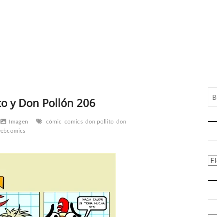
to y Don Pollón 206
Imagen
cómic
comics
don pollito
don
ebcomics
Ca