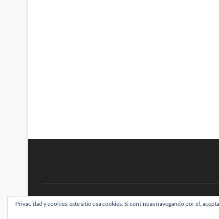
BRAINSTOMPING
Privacidad y cookies: este sitio usa cookies. Si continúas navegando por él, acepta
| Diseñado por:
Theme Freesia
|
WordPress
| ©