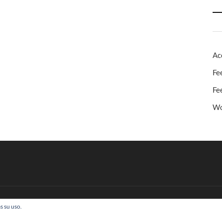
Ac
Fe
Fe
Wo
s su uso.
 Todos los derechos reservados