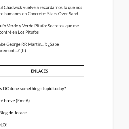
ul Chadwick vuelve a recordarnos lo que nos
ce humanos en Concrete: Stars Over Sand
tufo Verde y Verde Pitufo: Secretos que me
contré en Los Pitufos
abe George RR Martin…?: ¿Sabe
aremont…? (II)
ENLACES
s DC done something stupid today?
ré breve (EmeA)
 Blog de Jotace
LO!