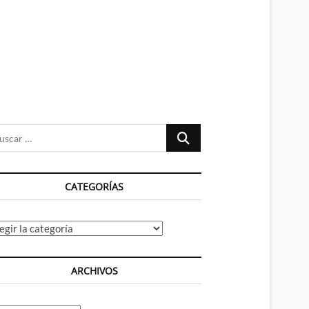
n
ú
Buscar
…
CATEGORÍAS
tegorías
ARCHIVOS