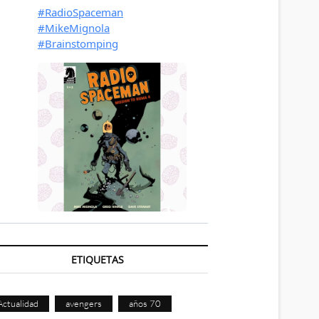
ETIQUETAS
Actualidad
avengers
años 70