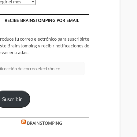
chivos
RECIBE BRAINSTOMPING POR EMAIL
troduce tu correo electrónico para suscribirte
este Brainstomping y recibir notificaciones de
evas entradas.
rección
rreo
ectrónico
Suscribir
BRAINSTOMPING