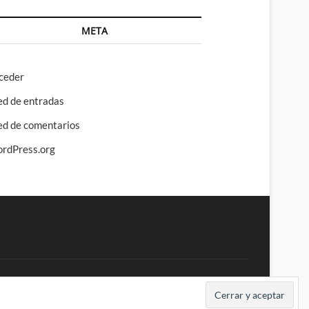
META
ceder
ed de entradas
ed de comentarios
rdPress.org