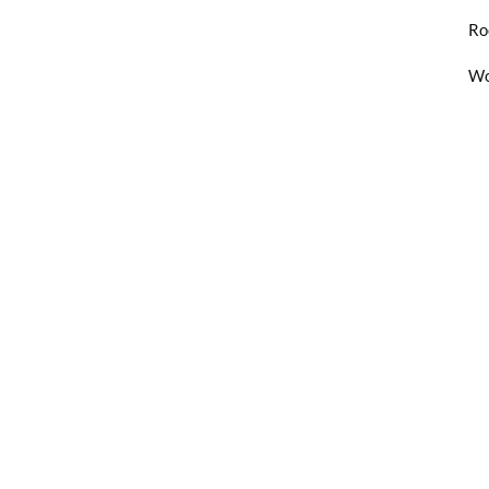
Ro
Wo