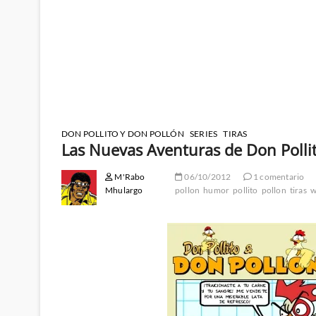
DON POLLITO Y DON POLLÓN
SERIES
TIRAS
Las Nuevas Aventuras de Don Polli
M'Rabo
06/10/2012
1 comentario
Mhulargo
pollon
humor
pollito
pollon
tiras
w