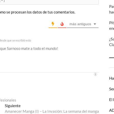
[+]
Pa
ha
mo se procesan los datos de tus comentarios.
Pi
más antiguos
en
¿S
esde que se escribió esto
Cl
s que Sarnoso mate a todo el mundo!
Ha
Se
El
fesionales
Entrada
Siguiente
AD
siguiente:
Amanecer Manga (I) – La Invasión: La semana del manga