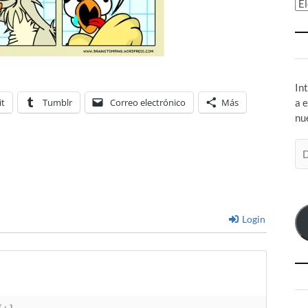
Ar
In
it
Tumblr
Correo electrónico
Más
a 
nu
Di
de
co
el
Login