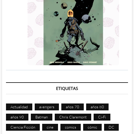
ETIQUETAS
Actualidad
avengers
años 70
años 80
años 90
Batman
Chris Claremont
Ci-Fi
Ciencia Ficción
cine
comics
cómic
DC