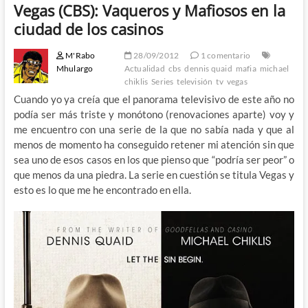
Vegas (CBS): Vaqueros y Mafiosos en la
ciudad de los casinos
M'Rabo
28/09/2012
1 comentario
Mhulargo
Actualidad
cbs
dennis quaid
mafia
michael
chiklis
Series
televisión
tv
vegas
Cuando yo ya creía que el panorama televisivo de este año no
podía ser más triste y monótono (renovaciones aparte) voy y
me encuentro con una serie de la que no sabía nada y que al
menos de momento ha conseguido retener mi atención sin que
sea uno de esos casos en los que pienso que “podría ser peor” o
que menos da una piedra. La serie en cuestión se titula Vegas y
esto es lo que me he encontrado en ella.