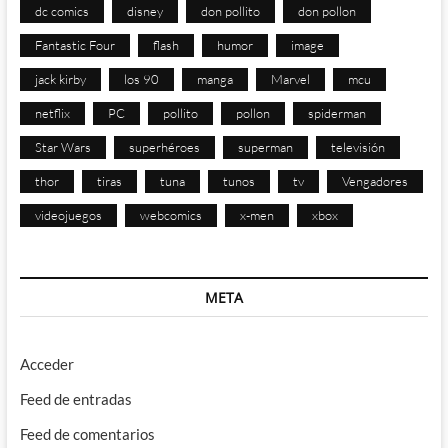
dc comics
disney
don pollito
don pollon
Fantastic Four
flash
humor
image
jack kirby
los 90
manga
Marvel
mcu
netflix
PC
pollito
pollon
spiderman
Star Wars
superhéroes
superman
televisión
thor
tiras
tuna
tunos
tv
Vengadores
videojuegos
webcomics
x-men
xbox
META
Acceder
Feed de entradas
Feed de comentarios