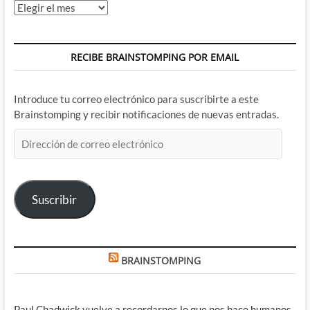
Archivos
RECIBE BRAINSTOMPING POR EMAIL
Introduce tu correo electrónico para suscribirte a este
Brainstomping y recibir notificaciones de nuevas entradas.
Dirección
de
correo
electrónico
Suscribir
BRAINSTOMPING
Paul Chadwick vuelve a recordarnos lo que nos hace humanos