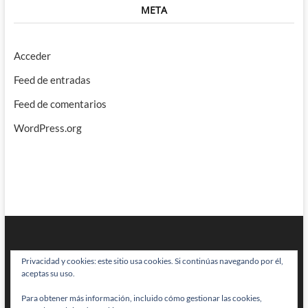
META
Acceder
Feed de entradas
Feed de comentarios
WordPress.org
Privacidad y cookies: este sitio usa cookies. Si continúas navegando por él,
aceptas su uso.
Para obtener más información, incluido cómo gestionar las cookies,
BRAINSTOMPING
| Diseñado por:
Theme Freesia
|
WordPress
| © Todos