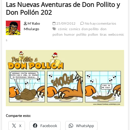
Las Nuevas Aventuras de Don Pollito y
Don Pollón 202
M'Rabo
25/09/2012
No hay comentarios
Mhulargo
cómic
comics
don pollito
don
pollon
humor
pollito
pollon
tiras
webcomic
s
Comparte esto:
X
Facebook
WhatsApp