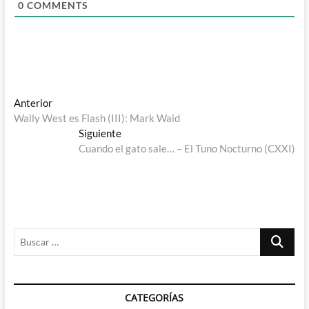
0
COMMENTS
Navegación
Entrada
Anterior
anterior:
Wally West es Flash (III): Mark Waid
de
Entrada
Siguiente
entradas
siguiente:
Cuando el gato sale… – El Tuno Nocturno (CXXI)
Buscar
…
CATEGORÍAS