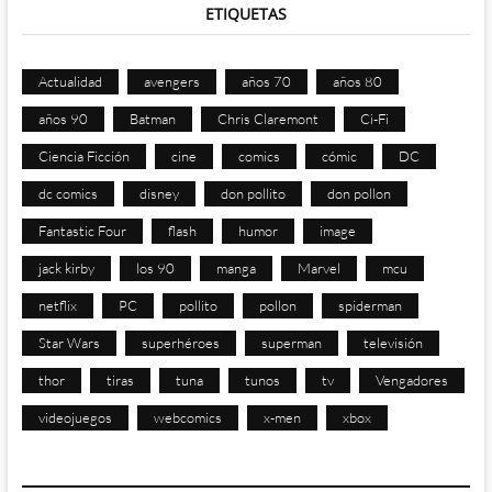
ETIQUETAS
Actualidad
avengers
años 70
años 80
años 90
Batman
Chris Claremont
Ci-Fi
Ciencia Ficción
cine
comics
cómic
DC
dc comics
disney
don pollito
don pollon
Fantastic Four
flash
humor
image
jack kirby
los 90
manga
Marvel
mcu
netflix
PC
pollito
pollon
spiderman
Star Wars
superhéroes
superman
televisión
thor
tiras
tuna
tunos
tv
Vengadores
videojuegos
webcomics
x-men
xbox