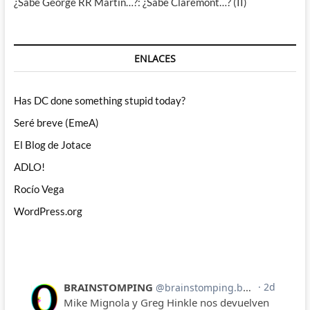
¿Sabe George RR Martin…?: ¿Sabe Claremont…? (II)
ENLACES
Has DC done something stupid today?
Seré breve (EmeA)
El Blog de Jotace
ADLO!
Rocío Vega
WordPress.org