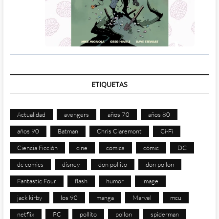
ETIQUETAS
Actualidad
avengers
años 70
años 80
años 90
Batman
Chris Claremont
Ci-Fi
Ciencia Ficción
cine
comics
cómic
DC
dc comics
disney
don pollito
don pollon
Fantastic Four
flash
humor
image
jack kirby
los 90
manga
Marvel
mcu
netflix
PC
pollito
pollon
spiderman