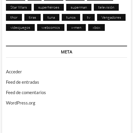
Star Wars
superhéroes
superman
televisión
thor
tiras
tuna
tunos
tv
Vengadores
videojuegos
webcomics
x-men
xbox
META
Acceder
Feed de entradas
Feed de comentarios
WordPress.org