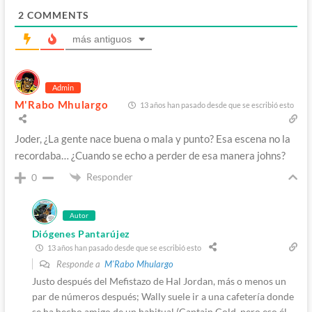
2
COMMENTS
más antiguos
Admin
M'Rabo Mhulargo
13 años han pasado desde que se escribió esto
Joder, ¿La gente nace buena o mala y punto? Esa escena no la
recordaba… ¿Cuando se echo a perder de esa manera johns?
Responder
0
Autor
Diógenes Pantarújez
13 años han pasado desde que se escribió esto
Responde a
M'Rabo Mhulargo
Justo después del Mefistazo de Hal Jordan, más o menos un
par de números después; Wally suele ir a una cafetería donde
se ha hecho amigo de un habitual (Captain Cold, pero eso él