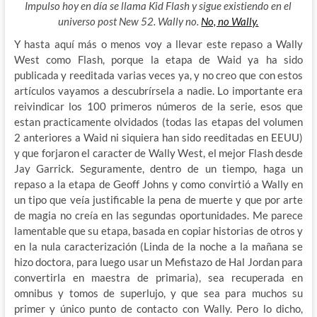
Impulso hoy en día se llama Kid Flash y sigue existiendo en el
universo post New 52. Wally no.
No, no Wally.
Y hasta aquí más o menos voy a llevar este repaso a Wally
West como Flash, porque la etapa de Waid ya ha sido
publicada y reeditada varias veces ya, y no creo que con estos
artículos vayamos a descubrírsela a nadie. Lo importante era
reivindicar los 100 primeros números de la serie, esos que
estan practicamente olvidados (todas las etapas del volumen
2 anteriores a Waid ni siquiera han sido reeditadas en EEUU)
y que forjaron el caracter de Wally West, el mejor Flash desde
Jay Garrick. Seguramente, dentro de un tiempo, haga un
repaso a la etapa de Geoff Johns y como convirtió a Wally en
un tipo que veía justificable la pena de muerte y que por arte
de magia no creía en las segundas oportunidades. Me parece
lamentable que su etapa, basada en copiar historias de otros y
en la nula caracterización (Linda de la noche a la mañana se
hizo doctora, para luego usar un Mefistazo de Hal Jordan para
convertirla en maestra de primaria), sea recuperada en
omnibus y tomos de superlujo, y que sea para muchos su
primer y único punto de contacto con Wally. Pero lo dicho,