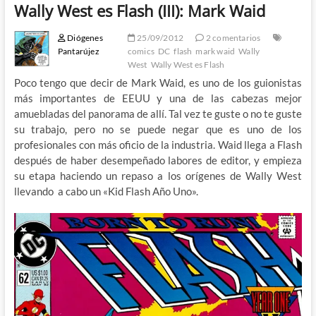
Wally West es Flash (III): Mark Waid
Diógenes
25/09/2012
2 comentarios
Pantarújez
comics
DC
flash
mark waid
Wally
West
Wally West es Flash
Poco tengo que decir de Mark Waid, es uno de los guionistas
más importantes de EEUU y una de las cabezas mejor
amuebladas del panorama de allí. Tal vez te guste o no te guste
su trabajo, pero no se puede negar que es uno de los
profesionales con más oficio de la industria. Waid llega a Flash
después de haber desempeñado labores de editor, y empieza
su etapa haciendo un repaso a los orígenes de Wally West
llevando a cabo un «Kid Flash Año Uno».