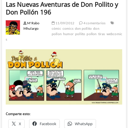
Las Nuevas Aventuras de Don Pollito y
Don Pollón 196
M'Rabo
11/09/2012
4 comentarios
Mhulargo
cómic
comics
don pollito
don
pollon
humor
pollito
pollon
tiras
webcomic
s
Comparte esto:
X
Facebook
WhatsApp