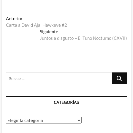
Navegación
Entrada
Anterior
anterior:
Carta a David Aja: Hawkeye #2
de
Entrada
Siguiente
entradas
siguiente:
Juntos a disgusto – El Tuno Nocturno (CXVII)
Buscar
…
CATEGORÍAS
Categorías