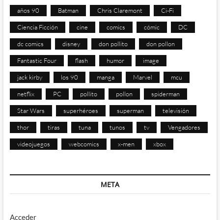
años 90
Batman
Chris Claremont
Ci-Fi
Ciencia Ficción
cine
comics
cómic
DC
dc comics
disney
don pollito
don pollon
Fantastic Four
flash
humor
image
jack kirby
los 90
manga
Marvel
mcu
netflix
PC
pollito
pollon
spiderman
Star Wars
superhéroes
superman
televisión
thor
tiras
tuna
tunos
tv
Vengadores
videojuegos
webcomics
x-men
xbox
META
Acceder