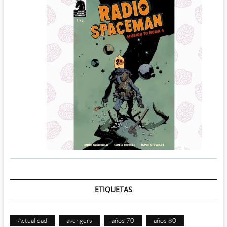
ETIQUETAS
Actualidad
avengers
años 70
años 80