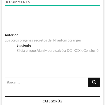
0
COMMENTS
Navegación
Entrada
Anterior
anterior:
Los otros orígenes secretos del Phantom Stranger
de
Entrada
Siguiente
entradas
siguiente:
El día en que Alan Moore salvó a DC (XXX): Conclusión
Buscar
…
CATEGORÍAS