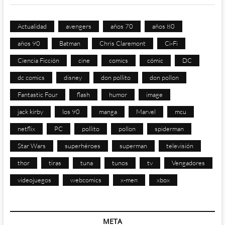
Actualidad
avengers
años 70
años 80
años 90
Batman
Chris Claremont
Ci-Fi
Ciencia Ficción
cine
comics
cómic
DC
dc comics
disney
don pollito
don pollon
Fantastic Four
flash
humor
image
jack kirby
los 90
manga
Marvel
mcu
netflix
PC
pollito
pollon
spiderman
Star Wars
superhéroes
superman
televisión
thor
tiras
tuna
tunos
tv
Vengadores
videojuegos
webcomics
x-men
xbox
META