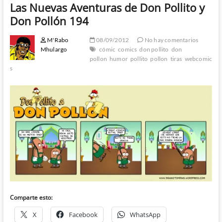
Las Nuevas Aventuras de Don Pollito y
Don Pollón 194
M'Rabo
08/09/2012
No hay comentarios
Mhulargo
cómic
comics
don pollito
don
pollon
humor
pollito
pollon
tiras
webcomic
s
Comparte esto:
X
Facebook
WhatsApp