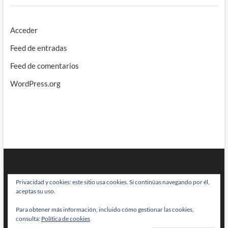
Acceder
Feed de entradas
Feed de comentarios
WordPress.org
Privacidad y cookies: este sitio usa cookies. Si continúas navegando por él,
aceptas su uso.
Para obtener más información, incluido cómo gestionar las cookies,
BRAINSTOMPING
| Diseñado por:
Theme Freesia
|
WordPress
| © Todos
consulta:
Política de cookies
los derechos reservados