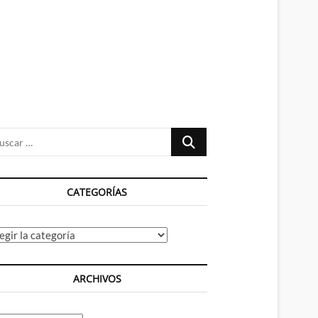
n
ú
Buscar
…
CATEGORÍAS
tegorías
ARCHIVOS