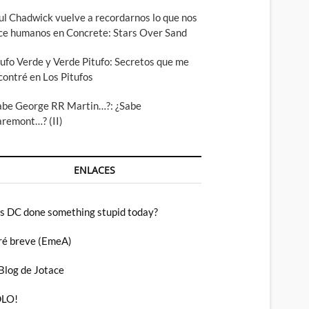
ul Chadwick vuelve a recordarnos lo que nos
ce humanos en Concrete: Stars Over Sand
tufo Verde y Verde Pitufo: Secretos que me
contré en Los Pitufos
abe George RR Martin…?: ¿Sabe
aremont…? (II)
ENLACES
s DC done something stupid today?
ré breve (EmeA)
 Blog de Jotace
LO!