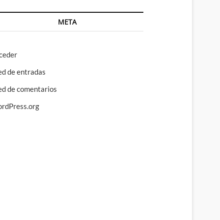
META
ceder
ed de entradas
ed de comentarios
rdPress.org