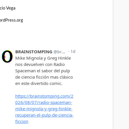
cío Vega
rdPress.org