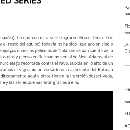
ED SERIES
Pa
ha
Pi
en
mpañía). Lo que con esta serie lograron Bruce Timm, Eric
y el resto del equipo) todavía no ha sido igualado en cine o
¿S
eojuegos o ven las películas de Nolan no se dan cuenta de lo
Cl
los ojos y pienso en Batman no veo al de Neal Adams, al de
murciélago recortada contra el rayo, subida en lo alto de un
ebramos el vigésimo aniversario del nacimiento del Batman
 directamente aquí y otros tienen la inserción desactivada,
e y las series que nacieron gracias a ella.
Ha
Se
El
AD