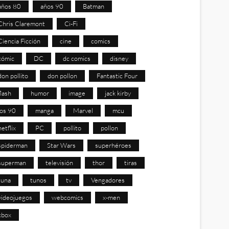
años 80
años 90
Batman
Chris Claremont
Ci-Fi
Ciencia Ficción
cine
comics
cómic
DC
dc comics
disney
don pollito
don pollon
Fantastic Four
flash
humor
image
jack kirby
los 90
manga
Marvel
mcu
netflix
PC
pollito
pollon
spiderman
Star Wars
superhéroes
superman
televisión
thor
tiras
tuna
tunos
tv
Vengadores
videojuegos
webcomics
x-men
xbox