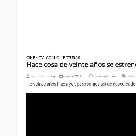
CINE Y TV
CÓMIC
LECTURAS
Hace cosa de veinte años se estre
Brainstomping
06/09/2012
3 comentarios
I A
…o veinte años hizo ayer, pero somos así de descuidado