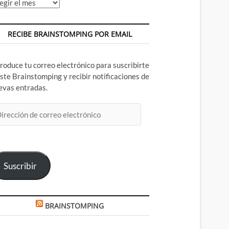
chivos
RECIBE BRAINSTOMPING POR EMAIL
troduce tu correo electrónico para suscribirte
este Brainstomping y recibir notificaciones de
evas entradas.
rección
rreo
ectrónico
Suscribir
BRAINSTOMPING