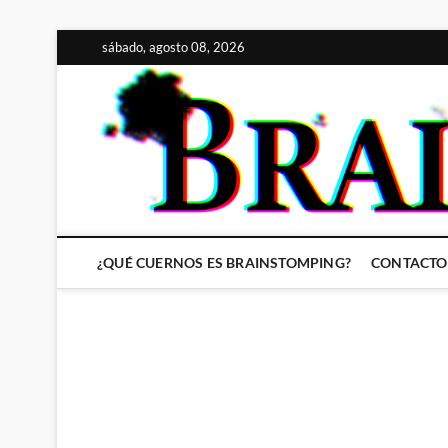
Saltar
sábado, agosto 08, 2026
al
contenido
¿QUÉ CUERNOS ES BRAINSTOMPING?
CONTACTO