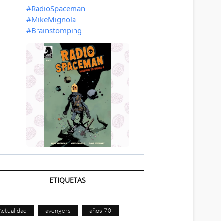
ETIQUETAS
Actualidad
avengers
años 70