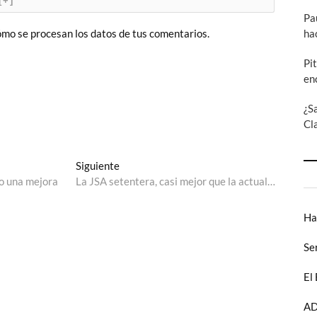
[+]
Pa
ha
mo se procesan los datos de tus comentarios.
Pi
en
¿S
Cl
Entrada
Siguiente
siguiente:
do una mejora
La JSA setentera, casi mejor que la actual…
Ha
Se
El
AD