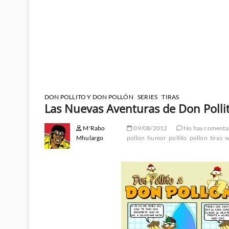
DON POLLITO Y DON POLLÓN
SERIES
TIRAS
Las Nuevas Aventuras de Don Polli
M'Rabo
09/08/2012
No hay comenta
Mhulargo
pollon
humor
pollito
pollon
tiras
w