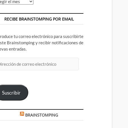
chivos
RECIBE BRAINSTOMPING POR EMAIL
troduce tu correo electrónico para suscribirte
este Brainstomping y recibir notificaciones de
evas entradas.
rección
rreo
ectrónico
Suscribir
BRAINSTOMPING