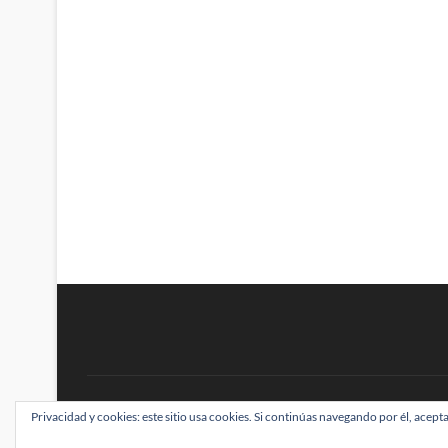
BRAINSTOMPING
Privacidad y cookies: este sitio usa cookies. Si continúas navegando por él, acepta
| Diseñado por:
Theme Freesia
|
WordPress
| ©