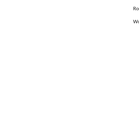
Ro
Wo