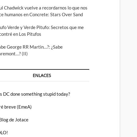
ul Chadwick vuelve a recordarnos lo que nos
ce humanos en Concrete: Stars Over Sand
tufo Verde y Verde Pitufo: Secretos que me
contré en Los Pitufos
abe George RR Martin…?: ¿Sabe
aremont…? (II)
ENLACES
s DC done something stupid today?
ré breve (EmeA)
 Blog de Jotace
LO!