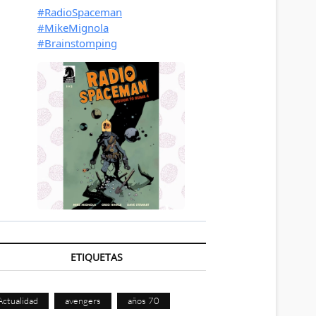
ETIQUETAS
Actualidad
avengers
años 70