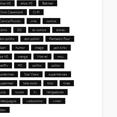
años 80
años 90
Batman
Chris Claremont
Ci-Fi
Ciencia Ficción
cine
comics
cómic
DC
dc comics
disney
don pollito
don pollon
Fantastic Four
flash
humor
image
jack kirby
los 90
manga
Marvel
mcu
netflix
PC
pollito
pollon
spiderman
Star Wars
superhéroes
superman
televisión
thor
tiras
tuna
tunos
tv
Vengadores
videojuegos
webcomics
x-men
xbox