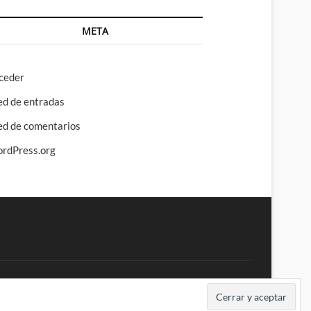
META
ceder
ed de entradas
ed de comentarios
rdPress.org