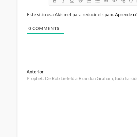
{}
Este sitio usa Akismet para reducir el spam.
Aprende có
0
COMMENTS
Navegación
Entrada
Anterior
anterior:
Prophet: De Rob Liefeld a Brandon Graham, todo ha si
de
entradas