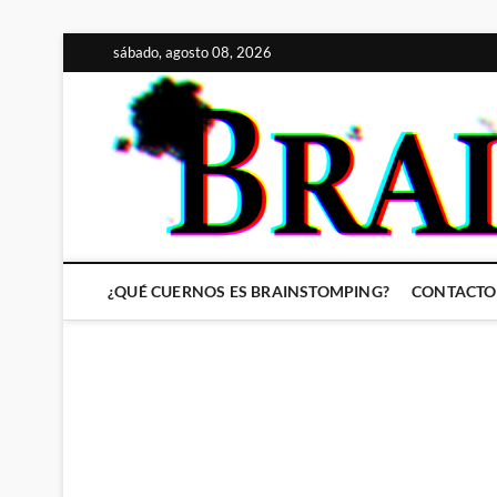
Saltar
sábado, agosto 08, 2026
al
contenido
¿QUÉ CUERNOS ES BRAINSTOMPING?
CONTACTO