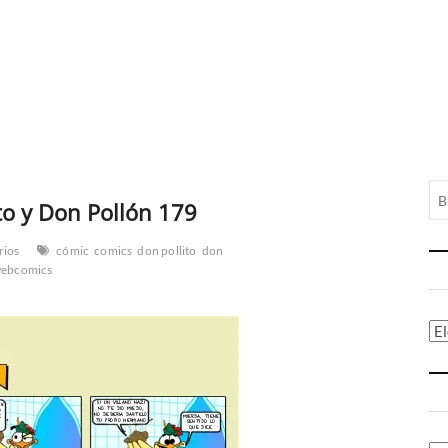
to y Don Pollón 179
rios
cómic
comics
don pollito
don
ebcomics
Ca