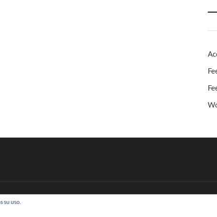
Ac
Fe
Fe
Wo
s su uso.
 Todos los derechos reservados