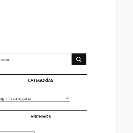
n
ú
Buscar
…
CATEGORÍAS
tegorías
ARCHIVOS