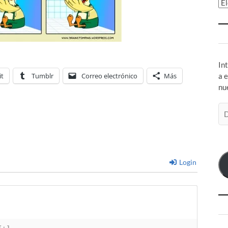
Ar
In
it
Tumblr
Correo electrónico
Más
a 
nu
Di
de
co
el
Login