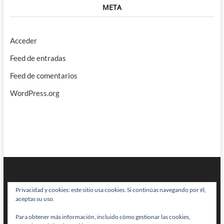
META
Acceder
Feed de entradas
Feed de comentarios
WordPress.org
Privacidad y cookies: este sitio usa cookies. Si continúas navegando por él,
aceptas su uso.
Para obtener más información, incluido cómo gestionar las cookies,
BRAINSTOMPING
| Diseñado por:
Theme Freesia
|
WordPress
| © Todos