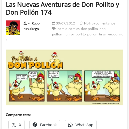
Las Nuevas Aventuras de Don Pollito y
Don Pollón 174
M'Rabo
30/07/2012
No hay comentarios
Mhulargo
cómic
comics
don pollito
don
pollon
humor
pollito
pollon
tiras
webcomic
s
Comparte esto:
X
Facebook
WhatsApp