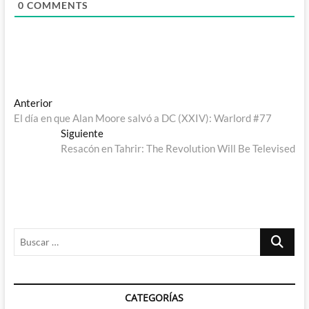
0
COMMENTS
Navegación
Entrada
Anterior
anterior:
El día en que Alan Moore salvó a DC (XXIV): Warlord #77
de
Entrada
Siguiente
entradas
siguiente:
Resacón en Tahrir: The Revolution Will Be Televised
Buscar
…
CATEGORÍAS