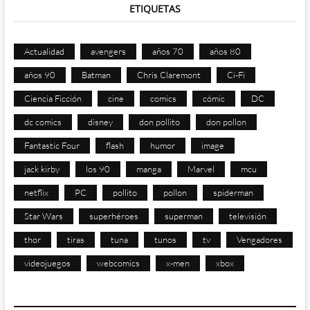
ETIQUETAS
Actualidad
avengers
años 70
años 80
años 90
Batman
Chris Claremont
Ci-Fi
Ciencia Ficción
cine
comics
cómic
DC
dc comics
disney
don pollito
don pollon
Fantastic Four
flash
humor
image
jack kirby
los 90
manga
Marvel
mcu
netflix
PC
pollito
pollon
spiderman
Star Wars
superhéroes
superman
televisión
thor
tiras
tuna
tunos
tv
Vengadores
videojuegos
webcomics
x-men
xbox