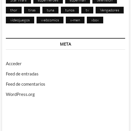
Star Wars
superhéroes
superman
televisión
thor
tiras
tuna
tunos
tv
Vengadores
videojuegos
webcomics
x-men
xbox
META
Acceder
Feed de entradas
Feed de comentarios
WordPress.org