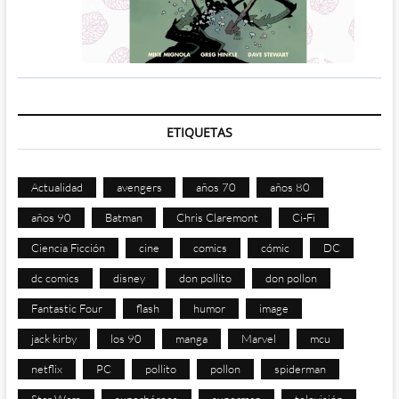
ETIQUETAS
Actualidad
avengers
años 70
años 80
años 90
Batman
Chris Claremont
Ci-Fi
Ciencia Ficción
cine
comics
cómic
DC
dc comics
disney
don pollito
don pollon
Fantastic Four
flash
humor
image
jack kirby
los 90
manga
Marvel
mcu
netflix
PC
pollito
pollon
spiderman