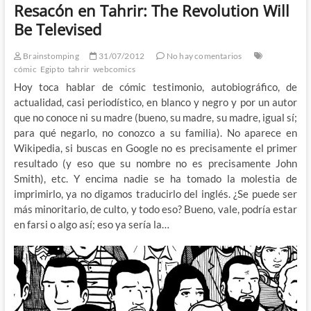
Resacón en Tahrir: The Revolution Will
Be Televised
Brainstomping
31/07/2012
No hay comentarios
cómic
Egipto
tahrir
webcomics
Hoy toca hablar de cómic testimonio, autobiográfico, de
actualidad, casi periodístico, en blanco y negro y por un autor
que no conoce ni su madre (bueno, su madre, su madre, igual sí;
para qué negarlo, no conozco a su familia). No aparece en
Wikipedia, si buscas en Google no es precisamente el primer
resultado (y eso que su nombre no es precisamente John
Smith), etc. Y encima nadie se ha tomado la molestia de
imprimirlo, ya no digamos traducirlo del inglés. ¿Se puede ser
más minoritario, de culto, y todo eso? Bueno, vale, podría estar
en farsi o algo así; eso ya sería la…