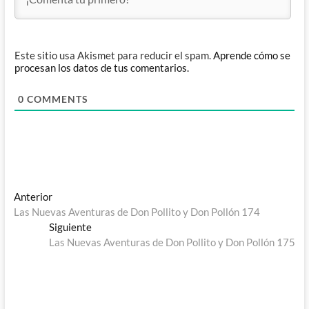
Este sitio usa Akismet para reducir el spam.
Aprende cómo se
procesan los datos de tus comentarios.
0
COMMENTS
Navegación
Entrada
Anterior
anterior:
Las Nuevas Aventuras de Don Pollito y Don Pollón 174
de
Entrada
Siguiente
entradas
siguiente:
Las Nuevas Aventuras de Don Pollito y Don Pollón 175